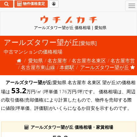
物件価格査定
To
na
アールズタワー望が丘 価格相場 | 愛知県
アールズタワー望が丘
[愛知県]
中古マンションの価格相場
愛知県
名古屋市
名古屋市名東区
名古屋市営
名古屋市東山線
本郷駅
アールズタワー望が丘
アールズタワー望が丘
(愛知県 名古屋市 名東区 望が丘)の価格相
53.2
場は
万円/㎡ (坪単価 176万円/坪)です。 価格相場は、周辺
の取引価格(売却価格)により計算したもので、物件を売却する際
に値段(坪単価、評価額)がいくらになるか目安を示すものです。
アールズタワー望が丘 価格相場・家賃相場