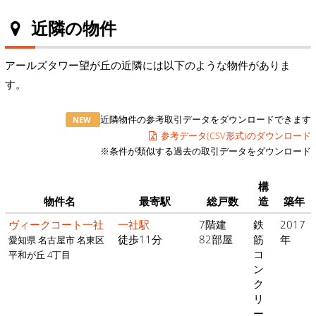
近隣の物件
アールズタワー望が丘の近隣には以下のような物件がありま
す。
近隣物件の参考取引データをダウンロードできます
NEW
参考データ(CSV形式)のダウンロード
※条件が類似する過去の取引データをダウンロード
構
物件名
最寄駅
総戸数
造
築年
ヴィークコート一社
一社駅
7階建
鉄
2017
徒歩11分
82部屋
筋
年
愛知県 名古屋市 名東区
コ
平和が丘 4丁目
ン
ク
リ
ー