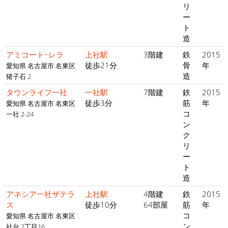
リ
ー
ト
造
アミコート･レラ
上社駅
3階建
鉄
2015
徒歩21分
骨
年
愛知県 名古屋市 名東区
造
猪子石 2
タウンライフ一社
一社駅
7階建
鉄
2015
徒歩3分
筋
年
愛知県 名古屋市 名東区
コ
一社 2-24
ン
ク
リ
ー
ト
造
アネシア一社ザテラ
上社駅
4階建
鉄
2015
ス
徒歩10分
64部屋
筋
年
コ
愛知県 名古屋市 名東区
ン
社台 2丁目16