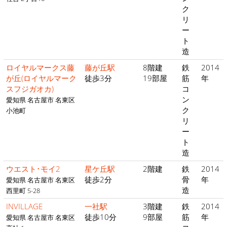
ク
リ
ー
ト
造
ロイヤルマークス藤
藤が丘駅
8階建
鉄
2014
が丘(ロイヤルマーク
徒歩3分
19部屋
筋
年
スフジガオカ)
コ
ン
愛知県 名古屋市 名東区
ク
小池町
リ
ー
ト
造
ウエスト･モイ2
星ケ丘駅
2階建
鉄
2014
徒歩2分
骨
年
愛知県 名古屋市 名東区
造
西里町 5-28
INVILLAGE
一社駅
3階建
鉄
2014
徒歩10分
9部屋
筋
年
愛知県 名古屋市 名東区