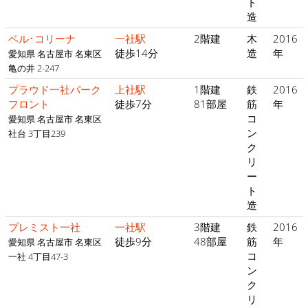
ト
造
ベル･コリーナ
一社駅
2階建
木
2016
徒歩14分
造
年
愛知県 名古屋市 名東区
亀の井 2-247
プラウド一社パーク
上社駅
1階建
鉄
2016
フロント
徒歩7分
81部屋
筋
年
コ
愛知県 名古屋市 名東区
ン
社台 3丁目239
ク
リ
ー
ト
造
プレミスト一社
一社駅
3階建
鉄
2016
徒歩9分
48部屋
筋
年
愛知県 名古屋市 名東区
コ
一社 4丁目47-3
ン
ク
リ