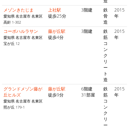
造
メゾンきたじま
上社駅
3階建
鉄
2015
徒歩25分
骨
年
愛知県 名古屋市 名東区
造
高針 1-302
コーポハルラサン
藤が丘駅
3階建
鉄
2015
徒歩4分
筋
年
愛知県 名古屋市 名東区
コ
宝が丘 12
ン
ク
リ
ー
ト
造
グランドメゾン藤が
藤が丘駅
6階建
鉄
2015
丘ヒルズ
徒歩9分
31部屋
筋
年
コ
愛知県 名古屋市 名東区
ン
照が丘 179-1
ク
リ
ー