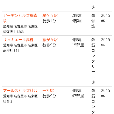
ト
造
ガーデンヒルズ梅森
星ケ丘駅
2階建
鉄
2015
坂
徒歩1分
4部屋
骨
年
造
愛知県 名古屋市 名東区
梅森坂 1-1203
リュミエール高柳
藤が丘駅
4階建
鉄
2015
徒歩9分
15部屋
筋
年
愛知県 名古屋市 名東区
コ
高柳町 311
ン
ク
リ
ー
ト
造
アールズヒルズ社台
一社駅
4階建
鉄
2015
徒歩9分
47部屋
筋
年
愛知県 名古屋市 名東区
コ
社台 3
ン
ク