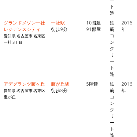
ー
ト
造
グランドメゾン一社
一社駅
10階建
鉄
2016
レジデンスシティ
徒歩9分
91部屋
筋
年
コ
愛知県 名古屋市 名東区
ン
一社 3丁目
ク
リ
ー
ト
造
アデグランツ藤ヶ丘
藤が丘駅
5階建
鉄
2016
徒歩8分
筋
年
愛知県 名古屋市 名東区
コ
宝が丘
ン
ク
リ
ー
ト
造