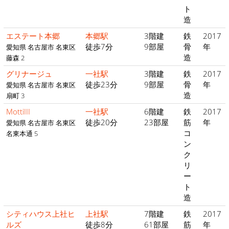
ト
造
エステート本郷
本郷駅
3階建
鉄
2017
徒歩7分
9部屋
骨
年
愛知県 名古屋市 名東区
造
藤森 2
グリナージュ
一社駅
3階建
鉄
2017
徒歩23分
9部屋
骨
年
愛知県 名古屋市 名東区
造
扇町 3
MottiIII
一社駅
6階建
鉄
2017
徒歩20分
23部屋
筋
年
愛知県 名古屋市 名東区
コ
名東本通 5
ン
ク
リ
ー
ト
造
シティハウス上社ヒ
上社駅
7階建
鉄
2017
ルズ
徒歩8分
61部屋
筋
年