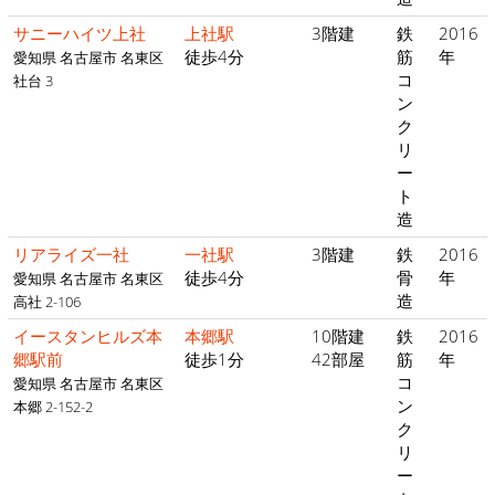
サニーハイツ上社
上社駅
3階建
鉄
2016
徒歩4分
筋
年
愛知県 名古屋市 名東区
コ
社台 3
ン
ク
リ
ー
ト
造
リアライズ一社
一社駅
3階建
鉄
2016
徒歩4分
骨
年
愛知県 名古屋市 名東区
造
高社 2-106
イースタンヒルズ本
本郷駅
10階建
鉄
2016
郷駅前
徒歩1分
42部屋
筋
年
コ
愛知県 名古屋市 名東区
ン
本郷 2-152-2
ク
リ
ー