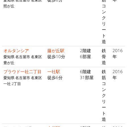
愛知県 名古屋市 名東区
コ
照が丘
ン
ク
リ
ー
ト
造
オルタンシア
藤が丘駅
2階建
鉄
2016
徒歩10分
6部屋
骨
年
愛知県 名古屋市 名東区
造
豊が丘
プラウド一社二丁目
一社駅
6階建
鉄
2016
徒歩6分
31部屋
筋
年
愛知県 名古屋市 名東区
コ
一社 2丁目
ン
ク
リ
ー
ト
造