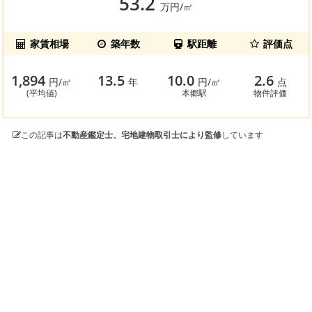
53.2
万円/㎡
家賃相場
築年数
駅距離
評価点
1,894
13.5
10.0
2.6
円/㎡
年
円/㎡
点
(平均値)
本郷駅
物件評価
この記事は
不動産鑑定士、宅地建物取引士により監修
しています