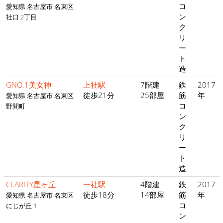
コ
愛知県 名古屋市 名東区
ン
社口 2丁目
ク
リ
ー
ト
造
GNO.1美女神
上社駅
7階建
鉄
2017
徒歩21分
25部屋
筋
年
愛知県 名古屋市 名東区
コ
野間町
ン
ク
リ
ー
ト
造
CLARITY星ヶ丘
一社駅
4階建
鉄
2017
徒歩18分
14部屋
筋
年
愛知県 名古屋市 名東区
コ
にじが丘 1
ン