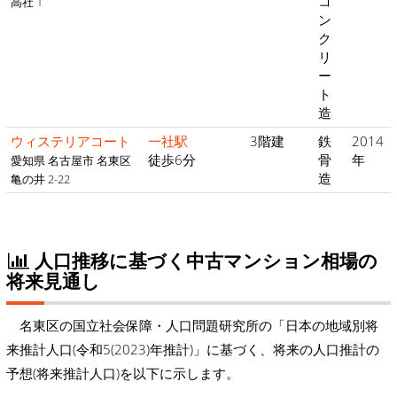
コ
高社 1
ン
ク
リ
ー
ト
造
ウィステリアコート
一社駅
3階建
鉄
2014
徒歩6分
骨
年
愛知県 名古屋市 名東区
造
亀の井 2-22
人口推移に基づく中古マンション相場の
将来見通し
名東区の国立社会保障・人口問題研究所の「日本の地域別将
来推計人口(令和5(2023)年推計)」に基づく、将来の人口推計の
予想(将来推計人口)を以下に示します。