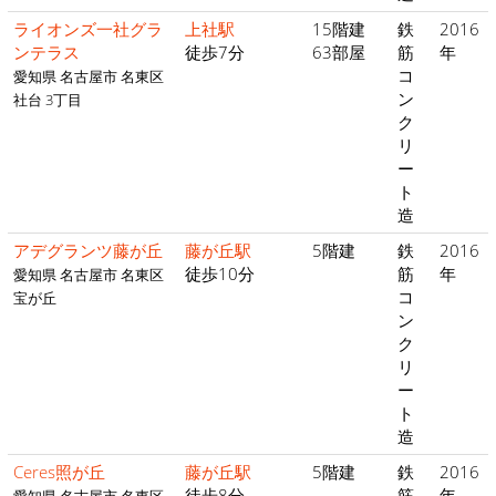
ライオンズ一社グラ
上社駅
15階建
鉄
2016
ンテラス
徒歩7分
63部屋
筋
年
コ
愛知県 名古屋市 名東区
ン
社台 3丁目
ク
リ
ー
ト
造
アデグランツ藤が丘
藤が丘駅
5階建
鉄
2016
徒歩10分
筋
年
愛知県 名古屋市 名東区
コ
宝が丘
ン
ク
リ
ー
ト
造
Ceres照が丘
藤が丘駅
5階建
鉄
2016
徒歩8分
筋
年