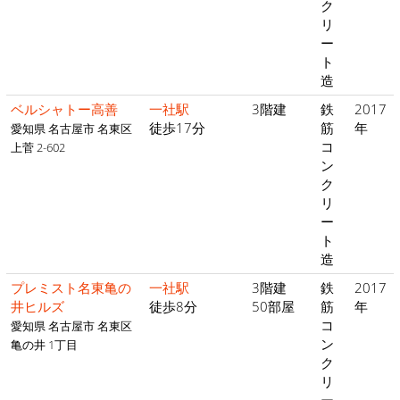
ク
リ
ー
ト
造
ベルシャトー高善
一社駅
3階建
鉄
2017
徒歩17分
筋
年
愛知県 名古屋市 名東区
コ
上菅 2-602
ン
ク
リ
ー
ト
造
プレミスト名東亀の
一社駅
3階建
鉄
2017
井ヒルズ
徒歩8分
50部屋
筋
年
コ
愛知県 名古屋市 名東区
ン
亀の井 1丁目
ク
リ