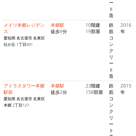
ー
ト
造
メイツ本郷レジデン
本郷駅
10階建
鉄
2016
ス
徒歩9分
19部屋
筋
年
コ
愛知県 名古屋市 名東区
ン
社が丘 1丁目601
ク
リ
ー
ト
造
アトラスタワー本郷
本郷駅
23階建
鉄
2015
駅前
徒歩2分
158部屋
筋
年
コ
愛知県 名古屋市 名東区
ン
本郷 2丁目127
ク
リ
ー
ト