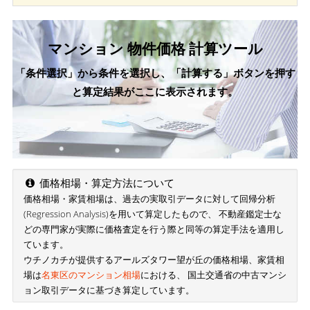
マンション 物件価格 計算ツール
「条件選択」から条件を選択し、「計算する」ボタンを押す
と算定結果がここに表示されます。
価格相場・算定方法について
価格相場・家賃相場は、過去の実取引データに対して回帰分析
(Regression Analysis)を用いて算定したもので、 不動産鑑定士な
どの専門家が実際に価格査定を行う際と同等の算定手法を適用し
ています。
ウチノカチが提供するアールズタワー望が丘の価格相場、家賃相
場は
名東区のマンション相場
における、 国土交通省の中古マンシ
ョン取引データに基づき算定しています。