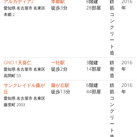
アルカディアZ
本郷駅
8階建
鉄
2016
徒歩3分
28部屋
筋
年
愛知県 名古屋市 名東区
コ
本郷 2
ン
ク
リ
ー
ト
造
GNO.1天葵仁
一社駅
3階建
鉄
2016
徒歩2分
14部屋
骨
年
愛知県 名古屋市 名東区
造
高間町 53
サンクレイドル藤が
藤が丘駅
6階建
鉄
2016
丘
徒歩13分
44部屋
筋
年
コ
愛知県 名古屋市 名東区
ン
藤里町 2003
ク
リ
ー
ト
造