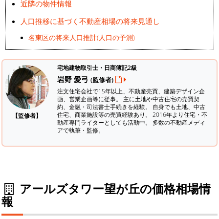
近隣の物件情報
人口推移に基づく不動産相場の将来見通し
名東区の将来人口推計(人口の予測)
宅地建物取引士・日商簿記2級
岩野 愛弓
(監修者)
注文住宅会社で15年以上、不動産売買、建築デザイン企
画、営業企画等に従事。 主に土地や中古住宅の売買契
約、金融・司法書士手続きを経験。
自身でも土地、中古
住宅、商業施設等の売買経験あり。 2016年より住宅・不
【監修者】
動産専門ライターとしても活動中。 多数の不動産メディ
アで執筆・監修。
アールズタワー望が丘の価格相場情
報