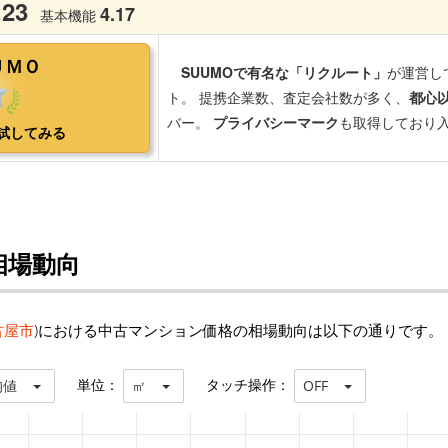
相場動向
古屋市
)における中古マンション価格の相場動向は以下の通りです。
単位：
タッチ操作：
均値
㎡
OFF