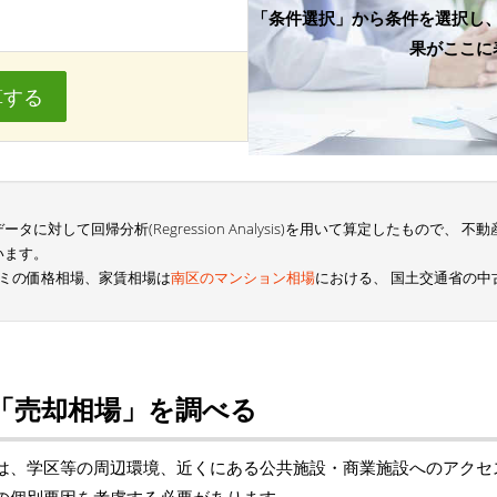
「条件選択」から条件を選択し
果がここに
算する
に対して回帰分析(Regression Analysis)を用いて算定したもので、
います。
ナミの価格相場、家賃相場は
南区のマンション相場
における、 国土交通省の
「売却相場」を調べる
は、学区等の周辺環境、近くにある公共施設・商業施設へのアクセ