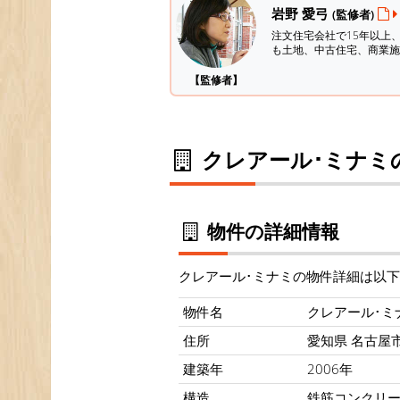
岩野 愛弓
(監修者)
注文住宅会社で15年以上
も土地、中古住宅、商業施
【監修者】
クレアール･ミナミ
物件の詳細情報
クレアール･ミナミの物件詳細は以
物件名
クレアール･ミ
住所
愛知県 名古屋市 
建築年
2006年
構造
鉄筋コンクリ