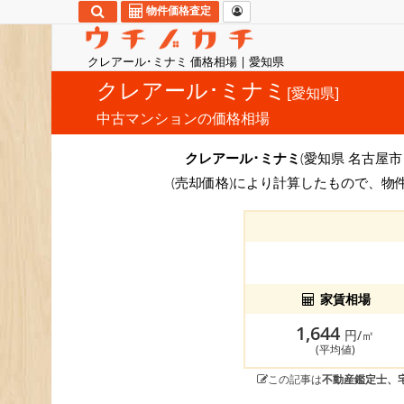
物件価格査定
クレアール･ミナミ 価格相場 | 愛知県
クレアール･ミナミ
[愛知県]
中古マンションの価格相場
クレアール･ミナミ
(愛知県 名古屋市
(売却価格)により計算したもので、物
家賃相場
1,644
円/㎡
(平均値)
この記事は
不動産鑑定士、