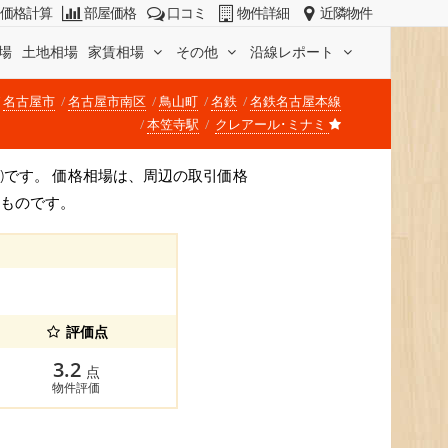
価格計算
部屋価格
口コミ
物件詳細
近隣物件
場
土地相場
家賃相場
その他
沿線レポート
名古屋市
名古屋市南区
鳥山町
名鉄
名鉄名古屋本線
本笠寺駅
クレアール･ミナミ
円/坪)です。 価格相場は、周辺の取引価格
すものです。
評価点
3.2
点
物件評価