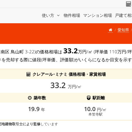
使い方
物件相場
マンション相場
戸建て相
愛知県
33.2
 南区 鳥山町 3-22)の価格相場は
万円/㎡ (坪単価 110万
件を売却する際に値段(坪単価、評価額)がいくらになるか目安を示
クレアール･ミナミ 価格相場・家賃相場
33.2
万円/㎡
築年数
駅距離
19.9
10.0
年
円/㎡
本笠寺駅
宅地建物取引士により監修
しています