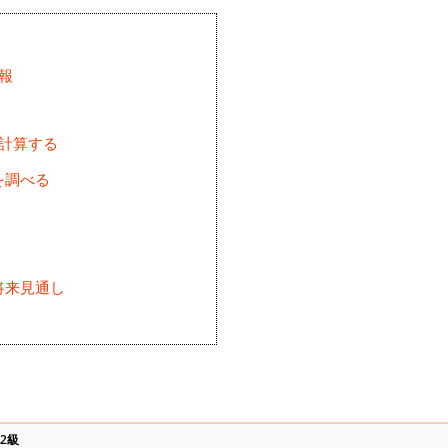
報
を計算する
を調べる
将来見通し
)
2級