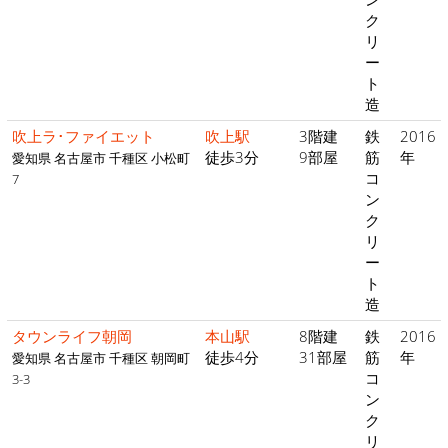
ク
リ
ー
ト
造
吹上ラ･ファイエット
吹上駅
3階建
鉄
2016
徒歩3分
9部屋
筋
年
愛知県 名古屋市 千種区 小松町
コ
7
ン
ク
リ
ー
ト
造
タウンライフ朝岡
本山駅
8階建
鉄
2016
徒歩4分
31部屋
筋
年
愛知県 名古屋市 千種区 朝岡町
コ
3-3
ン
ク
リ