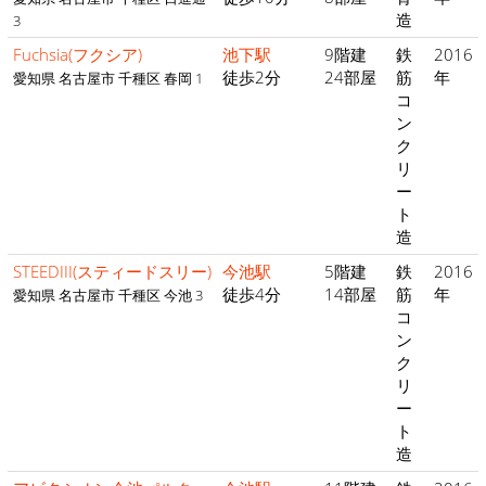
造
3
Fuchsia(フクシア)
池下駅
9階建
鉄
2016
徒歩2分
24部屋
筋
年
愛知県 名古屋市 千種区 春岡 1
コ
ン
ク
リ
ー
ト
造
STEEDIII(スティードスリー)
今池駅
5階建
鉄
2016
徒歩4分
14部屋
筋
年
愛知県 名古屋市 千種区 今池 3
コ
ン
ク
リ
ー
ト
造