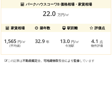
パークハウスコーワB 価格相場・家賃相場
22.0
万円/㎡
家賃相場
築年数
駅距離
評価点
1,565
32.9
13.0
4.1
円/㎡
年
円/㎡
点
(平均値)
今池駅
物件評価
この記事は
不動産鑑定士、宅地建物取引士により監修
しています