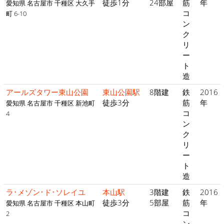
徒歩1分
24部屋
筋
年
愛知県 名古屋市 千種区 大久手
コ
町 6-10
ン
ク
リ
ー
ト
造
アールズタワー東山公園
東山公園駅
8階建
鉄
2016
徒歩3分
筋
年
愛知県 名古屋市 千種区 新池町
コ
4
ン
ク
リ
ー
ト
造
ラ･メゾン･ド･ソレイユ
本山駅
3階建
鉄
2016
徒歩3分
5部屋
筋
年
愛知県 名古屋市 千種区 本山町
コ
2
ン