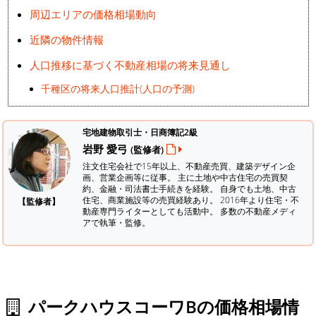
周辺エリアの価格相場動向
近隣の物件情報
人口推移に基づく不動産相場の将来見通し
千種区の将来人口推計(人口の予測)
宅地建物取引士・日商簿記2級
岩野 愛弓
(監修者)
注文住宅会社で15年以上、不動産売買、建築デザイン企
画、営業企画等に従事。 主に土地や中古住宅の売買契
約、金融・司法書士手続きを経験。
自身でも土地、中古
住宅、商業施設等の売買経験あり。 2016年より住宅・不
【監修者】
動産専門ライターとしても活動中。 多数の不動産メディ
アで執筆・監修。
パークハウスコーワBの価格相場情