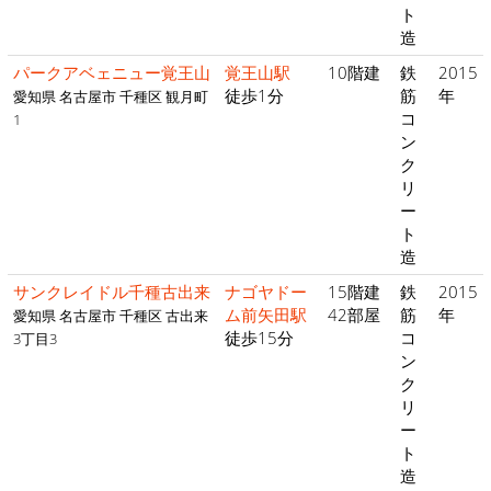
ト
造
パークアベェニュー覚王山
覚王山駅
10階建
鉄
2015
徒歩1分
筋
年
愛知県 名古屋市 千種区 観月町
コ
1
ン
ク
リ
ー
ト
造
サンクレイドル千種古出来
ナゴヤドー
15階建
鉄
2015
ム前矢田駅
42部屋
筋
年
愛知県 名古屋市 千種区 古出来
徒歩15分
コ
3丁目3
ン
ク
リ
ー
ト
造