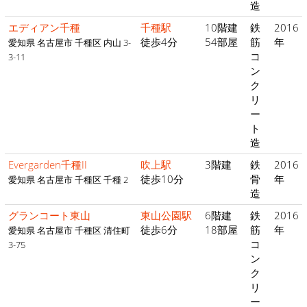
造
エディアン千種
千種駅
10階建
鉄
2016
徒歩4分
54部屋
筋
年
愛知県 名古屋市 千種区 内山 3-
コ
3-11
ン
ク
リ
ー
ト
造
Evergarden千種II
吹上駅
3階建
鉄
2016
徒歩10分
骨
年
愛知県 名古屋市 千種区 千種 2
造
グランコート東山
東山公園駅
6階建
鉄
2016
徒歩6分
18部屋
筋
年
愛知県 名古屋市 千種区 清住町
コ
3-75
ン
ク
リ
ー