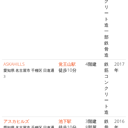
ク
リ
ー
ト
造
一
部
鉄
骨
造
ASKAHILLS
覚王山駅
4階建
鉄
2017
徒歩10分
筋
年
愛知県 名古屋市 千種区 日進通
コ
3
ン
ク
リ
ー
ト
造
アスカヒルズ
池下駅
3階建
鉄
2016
徒歩10分
8部屋
骨
年
愛知県 名古屋市 千種区 日進通