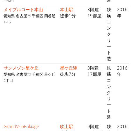
造
4-40-1
メイプルコート本山
本山駅
8階建
鉄
2016
徒歩1分
19部屋
筋
年
愛知県 名古屋市 千種区 四谷通
コ
1-15
ン
ク
リ
ー
ト
造
サンメゾン星ケ丘
星ケ丘駅
3階建
鉄
2016
徒歩7分
17部屋
筋
年
愛知県 名古屋市 千種区 星ケ丘
コ
2丁目
ン
ク
リ
ー
ト
造
GrandVrioFukiage
吹上駅
9階建
鉄
2016