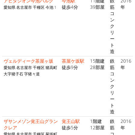
アビタシオン今池パルク
今池駅
11階建
鉄
2016
徒歩4分
39部屋
筋
年
愛知県 名古屋市 千種区 今池 1
コ
ン
ク
リ
ー
ト
造
ヴェルディーク茶屋ヶ坂
茶屋ケ坂駅
15階建
鉄
2016
徒歩9分
28部屋
筋
年
愛知県 名古屋市 千種区 猪高町
コ
大字猪子石 字猪々道
ン
ク
リ
ー
ト
造
ザサンメゾン覚王山グラン
覚王山駅
1階建
鉄
2016
クレア
徒歩5分
12部屋
筋
年
コ
愛知県 名古屋市 千種区 菊坂町