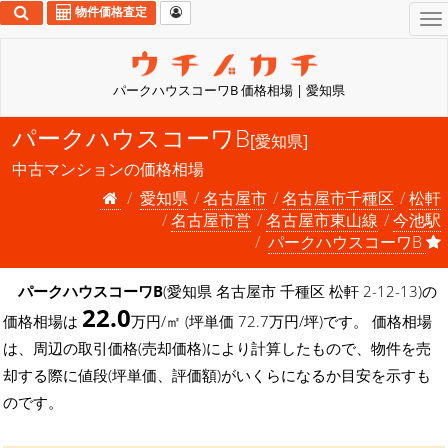
物件価格査定
To
na
パークハウスコーワB 価格相場 | 愛知県
パークハウスコーワB
[愛知県]
中古マンションの価格相場
愛知県
名古屋市
名古屋市千種区
松軒
名古屋市営
名古屋市東山線
今池駅
パークハウスコーワB
パークハウスコーワB
(愛知県 名古屋市 千種区 松軒 2-12-13)の
22.0
価格相場は
万円/㎡ (坪単価 72.7万円/坪)です。 価格相場
は、周辺の取引価格(売却価格)により計算したもので、物件を売
却する際に値段(坪単価、評価額)がいくらになるか目安を示すも
のです。