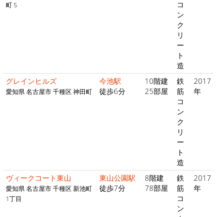
コ
町 5
ン
ク
リ
ー
ト
造
グレインヒルズ
今池駅
10階建
鉄
2017
徒歩6分
25部屋
筋
年
愛知県 名古屋市 千種区 神田町
コ
ン
ク
リ
ー
ト
造
ヴィークコート東山
東山公園駅
8階建
鉄
2017
徒歩7分
78部屋
筋
年
愛知県 名古屋市 千種区 新池町
コ
1丁目
ン