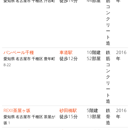
徒歩14分
44部屋
筋
年
愛知県 名古屋市 千種区 汁谷町
コ
ン
ク
リ
ー
ト
造
バンベール千種
車道駅
10階建
鉄
2016
徒歩12分
52部屋
筋
年
愛知県 名古屋市 千種区 豊年町
コ
8-22
ン
ク
リ
ー
ト
造
REXII茶屋ヶ坂
砂田橋駅
5階建
鉄
2016
徒歩15分
13部屋
骨
年
愛知県 名古屋市 千種区 茶屋が
造
坂 1