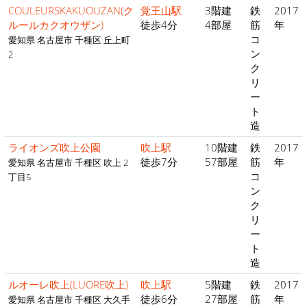
COULEURSKAKUOUZAN(ク
覚王山駅
3階建
鉄
2017
ルールカクオウザン)
徒歩4分
4部屋
筋
年
コ
愛知県 名古屋市 千種区 丘上町
ン
2
ク
リ
ー
ト
造
ライオンズ吹上公園
吹上駅
10階建
鉄
2017
徒歩7分
57部屋
筋
年
愛知県 名古屋市 千種区 吹上 2
コ
丁目5
ン
ク
リ
ー
ト
造
ルオーレ吹上(LUORE吹上)
吹上駅
5階建
鉄
2017
徒歩6分
27部屋
筋
年
愛知県 名古屋市 千種区 大久手