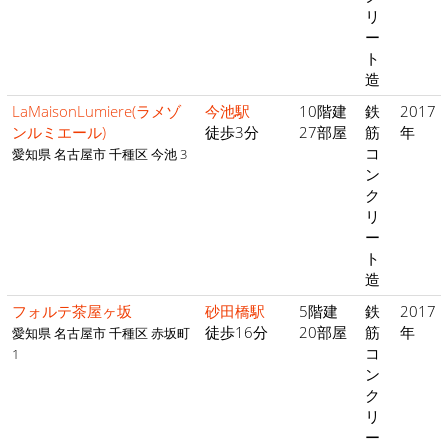
リ
ー
ト
造
LaMaisonLumiere(ラメゾ
今池駅
10階建
鉄
2017
ンルミエール)
徒歩3分
27部屋
筋
年
コ
愛知県 名古屋市 千種区 今池 3
ン
ク
リ
ー
ト
造
フォルテ茶屋ヶ坂
砂田橋駅
5階建
鉄
2017
徒歩16分
20部屋
筋
年
愛知県 名古屋市 千種区 赤坂町
コ
1
ン
ク
リ
ー