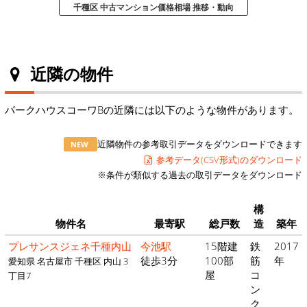
千種区 中古マンション価格相場 推移・動向
近隣の物件
パークハウスコーワBの近隣には以下のような物件があります。
近隣物件の参考取引データをダウンロードできます
NEW
参考データ(CSV形式)のダウンロード
※条件が類似する過去の取引データをダウンロード
構
物件名
最寄駅
総戸数
造
築年
プレサンスジェネ千種内山
今池駅
15階建
鉄
2017
徒歩3分
100部
筋
年
愛知県 名古屋市 千種区 内山 3
屋
コ
丁目7
ン
ク