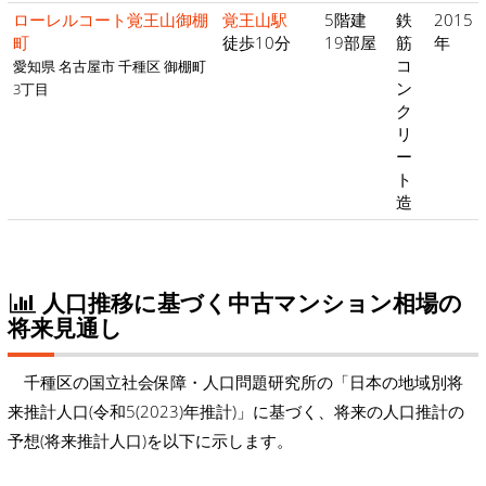
ローレルコート覚王山御棚
覚王山駅
5階建
鉄
2015
町
徒歩10分
19部屋
筋
年
コ
愛知県 名古屋市 千種区 御棚町
ン
3丁目
ク
リ
ー
ト
造
人口推移に基づく中古マンション相場の
将来見通し
千種区の国立社会保障・人口問題研究所の「日本の地域別将
来推計人口(令和5(2023)年推計)」に基づく、将来の人口推計の
予想(将来推計人口)を以下に示します。