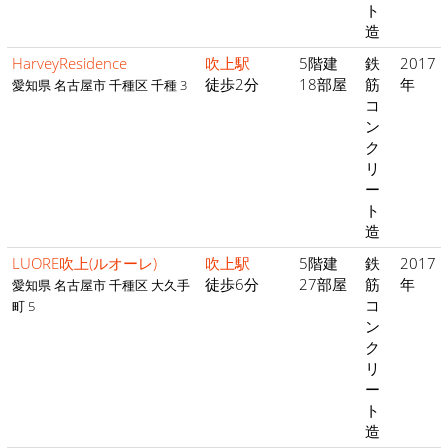
ト
造
HarveyResidence
吹上駅
5階建
鉄
2017
徒歩2分
18部屋
筋
年
愛知県 名古屋市 千種区 千種 3
コ
ン
ク
リ
ー
ト
造
LUORE吹上(ルオーレ)
吹上駅
5階建
鉄
2017
徒歩6分
27部屋
筋
年
愛知県 名古屋市 千種区 大久手
コ
町 5
ン
ク
リ
ー
ト
造