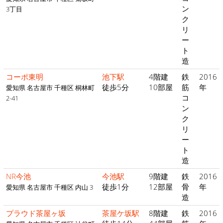
ン
3丁目
ク
リ
ー
ト
造
コーポ東明
池下駅
4階建
鉄
2016
徒歩5分
10部屋
筋
年
愛知県 名古屋市 千種区 桐林町
コ
2-41
ン
ク
リ
ー
ト
造
NR今池
今池駅
9階建
鉄
2016
徒歩1分
12部屋
骨
年
愛知県 名古屋市 千種区 内山 3
造
プラウド茶屋ヶ坂
茶屋ケ坂駅
8階建
鉄
2016