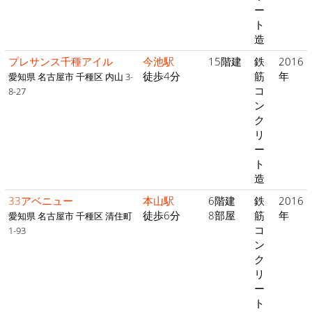
ー
ト
造
プレサンス千種アイル
今池駅
15階建
鉄
2016
徒歩4分
筋
年
愛知県 名古屋市 千種区 内山 3-
コ
8-27
ン
ク
リ
ー
ト
造
33アベニュー
本山駅
6階建
鉄
2016
徒歩6分
8部屋
筋
年
愛知県 名古屋市 千種区 清住町
コ
1-93
ン
ク
リ
ー
ト