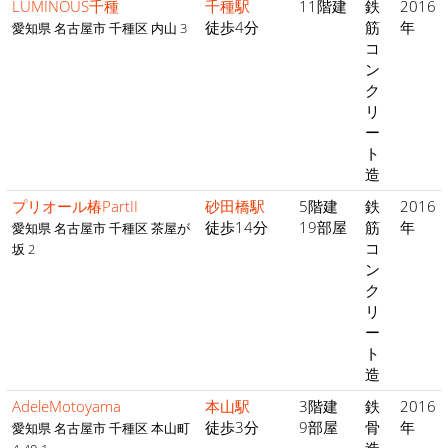
LUMINOUS千種
千種駅
11階建
鉄
2016
徒歩4分
筋
年
愛知県 名古屋市 千種区 内山 3
コ
ン
ク
リ
ー
ト
造
プリオール椿PartII
砂田橋駅
5階建
鉄
2016
徒歩14分
19部屋
筋
年
愛知県 名古屋市 千種区 茶屋が
コ
坂 2
ン
ク
リ
ー
ト
造
AdeleMotoyama
本山駅
3階建
鉄
2016
徒歩3分
9部屋
骨
年
愛知県 名古屋市 千種区 本山町