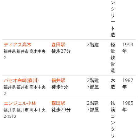
ン
ク
リ
ー
ト
造
ディアス高木
森田駅
2階建
軽
1994
徒歩27分
量
年
福井県 福井市 高木中央
鉄
2
骨
造
パセオ白崎(森川)
福井駅
2階建
木
1987
徒歩5分
7部屋
造
年
福井県 福井市 高木中央
2
エンジェル小林
森田駅
2階建
鉄
1985
徒歩29分
7部屋
筋
年
福井県 福井市 高木中央
コ
2-1510
ン
ク
リ