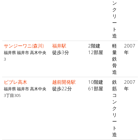
ン
ク
リ
ー
ト
造
サンジーワニ(森川)
福井駅
2階建
軽
2007
徒歩3分
12部屋
量
年
福井県 福井市 高木中央
鉄
3
骨
造
ビブレ高木
越前開発駅
10階建
鉄
2007
徒歩22分
61部屋
筋
年
福井県 福井市 高木中央
コ
3丁目305
ン
ク
リ
ー
ト
造