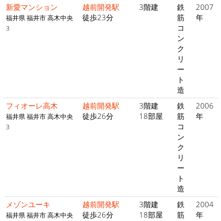
新愛マンション
越前開発駅
3階建
鉄
2007
徒歩23分
筋
年
福井県 福井市 高木中央
コ
3
ン
ク
リ
ー
ト
造
フィオーレ高木
越前開発駅
3階建
鉄
2006
徒歩26分
18部屋
筋
年
福井県 福井市 高木中央
コ
3
ン
ク
リ
ー
ト
造
メゾンユーキ
越前開発駅
3階建
鉄
2004
徒歩26分
18部屋
筋
年
福井県 福井市 高木中央