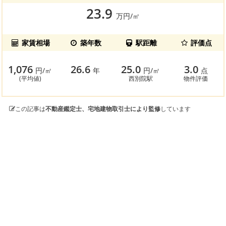
23.9
万円/㎡
家賃相場
築年数
駅距離
評価点
1,076
26.6
25.0
3.0
円/㎡
年
円/㎡
点
(平均値)
西別院駅
物件評価
この記事は
不動産鑑定士、宅地建物取引士により監修
しています