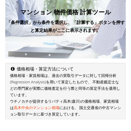
マンション 物件価格 計算ツール
「条件選択」から条件を選択し、「計算する」ボタンを押す
と算定結果がここに表示されます。
価格相場・算定方法について
価格相場・家賃相場は、過去の実取引データに対して回帰分析
(Regression Analysis)を用いて算定したもので、 不動産鑑定士な
どの専門家が実際に価格査定を行う際と同等の算定手法を適用し
ています。
ウチノカチが提供するリバティ高木(森川)の価格相場、家賃相場
は
高木中央のマンション相場
における、 国土交通省の中古マンシ
ョン取引データに基づき算定しています。