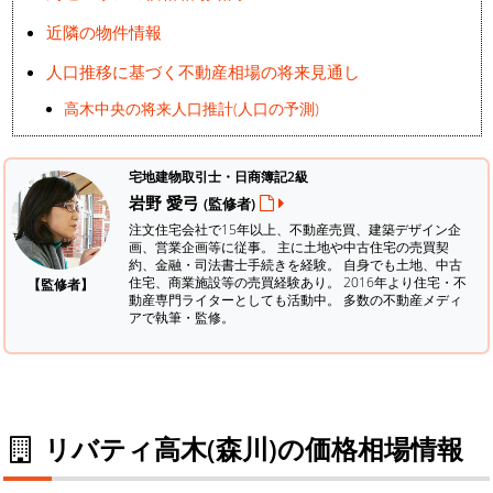
近隣の物件情報
人口推移に基づく不動産相場の将来見通し
高木中央の将来人口推計(人口の予測)
宅地建物取引士・日商簿記2級
岩野 愛弓
(監修者)
注文住宅会社で15年以上、不動産売買、建築デザイン企
画、営業企画等に従事。 主に土地や中古住宅の売買契
約、金融・司法書士手続きを経験。
自身でも土地、中古
住宅、商業施設等の売買経験あり。 2016年より住宅・不
【監修者】
動産専門ライターとしても活動中。 多数の不動産メディ
アで執筆・監修。
リバティ高木(森川)の価格相場情報