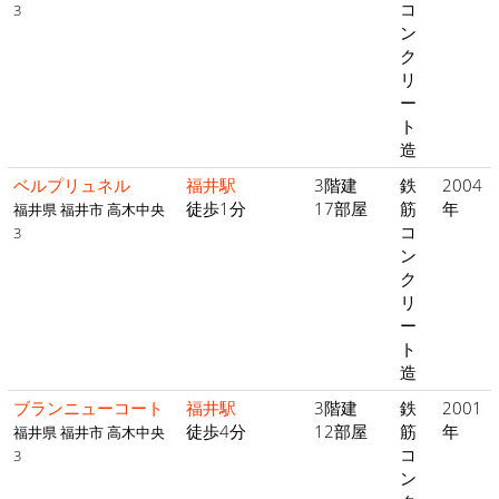
コ
3
ン
ク
リ
ー
ト
造
ベルプリュネル
福井駅
3階建
鉄
2004
徒歩1分
17部屋
筋
年
福井県 福井市 高木中央
コ
3
ン
ク
リ
ー
ト
造
ブランニューコート
福井駅
3階建
鉄
2001
徒歩4分
12部屋
筋
年
福井県 福井市 高木中央
コ
3
ン