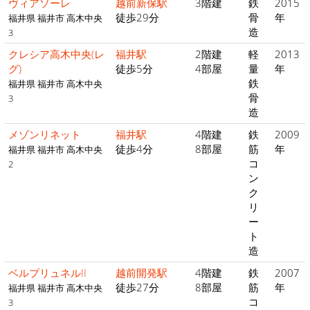
ヴィアソーレ
越前新保駅
3階建
鉄
2015
徒歩29分
骨
年
福井県 福井市 高木中央
造
3
クレシア高木中央(レ
福井駅
2階建
軽
2013
グ)
徒歩5分
4部屋
量
年
鉄
福井県 福井市 高木中央
骨
3
造
メゾンリネット
福井駅
4階建
鉄
2009
徒歩4分
8部屋
筋
年
福井県 福井市 高木中央
コ
2
ン
ク
リ
ー
ト
造
ベルプリュネルII
越前開発駅
4階建
鉄
2007
徒歩27分
8部屋
筋
年
福井県 福井市 高木中央
コ
3