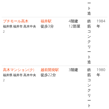
ー
ト
造
プチモール高木
福井駅
4階建
鉄
1984
徒歩3分
12部屋
筋
年
福井県 福井市 高木中央
コ
2
ン
ク
リ
ー
ト
造
高木マンション(ク)
越前開発駅
3階建
鉄
1980
徒歩22分
筋
年
福井県 福井市 高木中央
コ
2
ン
ク
リ
ー
ト