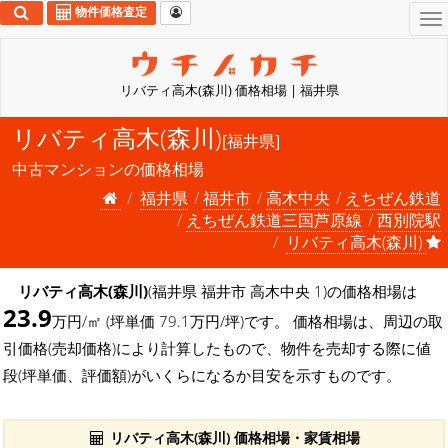
物件価格査定
To
na
リバティ高木(森川) 価格相場 | 福井県
リバティ高木(森川)
[福井県]
中古マンションの価格相場
福井県
福井市
高木中央
えちぜん鉄道
えちぜん鉄道三国芦原線
西別院駅
リバティ高木(森川)
リバティ高木(森川)
(福井県 福井市 高木中央 1)の価格相場は
23.9
万円/㎡ (坪単価 79.1万円/坪)です。 価格相場は、周辺の取
引価格(売却価格)により計算したもので、物件を売却する際に値
段(坪単価、評価額)がいくらになるか目安を示すものです。
リバティ高木(森川) 価格相場・家賃相場