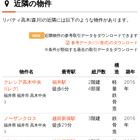
近隣の物件
リバティ高木(森川)の近隣には以下のような物件があります。
近隣物件の参考取引データをダウンロードできます
NEW
参考データ(CSV形式)のダウンロード
※条件が類似する過去の取引データをダウンロード
構
物件名
最寄駅
総戸数
造
築年
クレシア高木中央
福井駅
2階建
軽
2016
II(レグ)
徒歩6分
4部屋
量
年
鉄
福井県 福井市 高木中央
骨
3
造
ノーザンクロス
越前新保駅
3階建
鉄
2016
徒歩29分
骨
年
福井県 福井市 高木中央
造
3