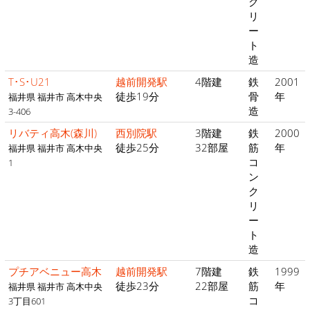
ク
リ
ー
ト
造
T･S･U21
越前開発駅
4階建
鉄
2001
徒歩19分
骨
年
福井県 福井市 高木中央
造
3-406
リバティ高木(森川)
西別院駅
3階建
鉄
2000
徒歩25分
32部屋
筋
年
福井県 福井市 高木中央
コ
1
ン
ク
リ
ー
ト
造
プチアベニュー高木
越前開発駅
7階建
鉄
1999
徒歩23分
22部屋
筋
年
福井県 福井市 高木中央
コ
3丁目601