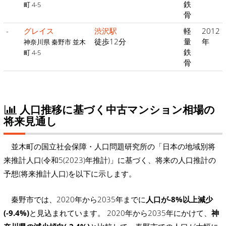
鉄
町 4-5
骨
-
グレイス
渋沢駅
軽
2012
徒歩12分
量
年
神奈川県 秦野市 並木
鉄
町 4-5
骨
人口推移に基づく中古マンション相場の
将来見通し
並木町の国立社会保障・人口問題研究所の「日本の地域別将
来推計人口(令和5(2023)年推計)」に基づく、将来の人口推計の
予想(将来推計人口)を以下に示します。
秦野市では、2020年から2035年までに
人口が-8%以上減少
(-9.4%)
と見込まれています。 2020年から2035年にかけて、
神