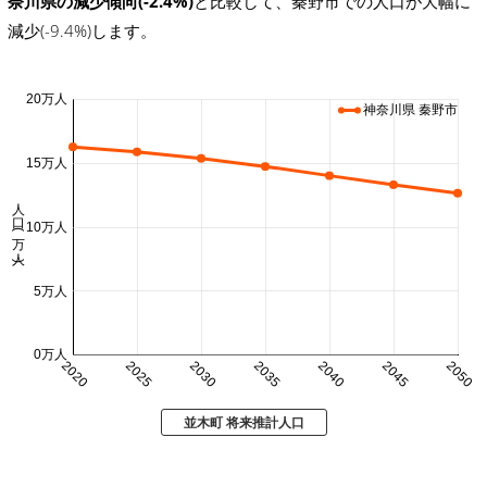
奈川県の減少傾向(-2.4%)
と比較して、秦野市での人口が大幅に
減少(-9.4%)します。
20万人
神奈川県 秦野市
15万人
人口 (万人)
10万人
5万人
0万人
2020
2025
2030
2035
2040
2045
2050
並木町 将来推計人口