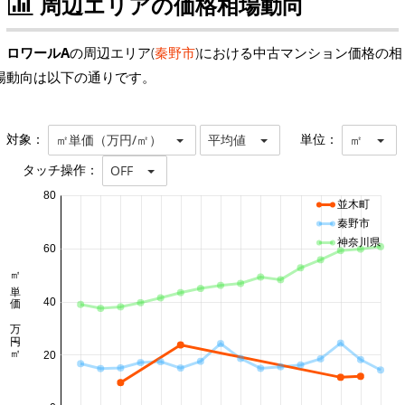
周辺エリアの価格相場動向
ロワールA
の周辺エリア(
秦野市
)における中古マンション価格の相
場動向は以下の通りです。
対象：
単位：
㎡単価（万円/㎡）
平均値
㎡
タッチ操作：
OFF
80
並木町
秦野市
神奈川県
60
㎡単価 万円/㎡
40
20