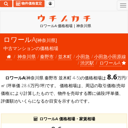
物件価格査定
To
na
ロワールA 価格相場 | 神奈川県
ロワールA
[神奈川県]
中古マンションの価格相場
神奈川県
秦野市
並木町
小田急
小田急小田原線
渋沢駅
ロワールA
8.6
ロワールA
(神奈川県 秦野市 並木町 4-5)の価格相場は
万円/
㎡ (坪単価 28.6万円/坪)です。 価格相場は、周辺の取引価格(売却
価格)により計算したもので、物件を売却する際に値段(坪単価、
評価額)がいくらになるか目安を示すものです。
ロワールA 価格相場・家賃相場