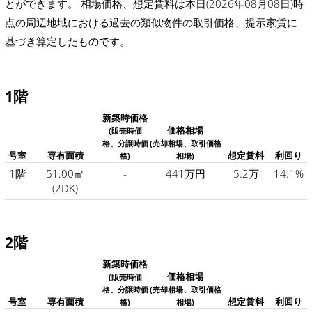
とができます。 相場価格、想定賃料は本日(2026年08月08日)時
点の周辺地域における過去の類似物件の取引価格、提示家賃に
基づき算定したものです。
1階
新築時価格
価格相場
(販売時価
格、分譲時価
(売却相場、取引価格
号室
専有面積
想定賃料
利回り
格)
相場)
1階
51.00㎡
-
441万円
5.2万
14.1%
(2DK)
2階
新築時価格
価格相場
(販売時価
格、分譲時価
(売却相場、取引価格
号室
専有面積
想定賃料
利回り
格)
相場)