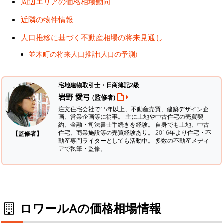
周辺エリアの価格相場動向
近隣の物件情報
人口推移に基づく不動産相場の将来見通し
並木町の将来人口推計(人口の予測)
宅地建物取引士・日商簿記2級
岩野 愛弓
(監修者)
注文住宅会社で15年以上、不動産売買、建築デザイン企
画、営業企画等に従事。 主に土地や中古住宅の売買契
約、金融・司法書士手続きを経験。
自身でも土地、中古
住宅、商業施設等の売買経験あり。 2016年より住宅・不
【監修者】
動産専門ライターとしても活動中。 多数の不動産メディ
アで執筆・監修。
ロワールAの価格相場情報