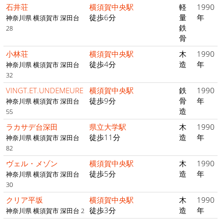
石井荘
横須賀中央駅
軽
1990
徒歩6分
量
年
神奈川県 横須賀市 深田台
鉄
28
骨
小林荘
横須賀中央駅
木
1990
徒歩4分
造
年
神奈川県 横須賀市 深田台
32
VINGT.ET.UNDEMEURE
横須賀中央駅
鉄
1990
徒歩9分
骨
年
神奈川県 横須賀市 深田台
造
55
ラカサデ台深田
県立大学駅
木
1990
徒歩11分
造
年
神奈川県 横須賀市 深田台
82
ヴェル・メゾン
横須賀中央駅
木
1990
徒歩5分
造
年
神奈川県 横須賀市 深田台
30
クリア平坂
横須賀中央駅
木
1990
徒歩3分
造
年
神奈川県 横須賀市 深田台 2