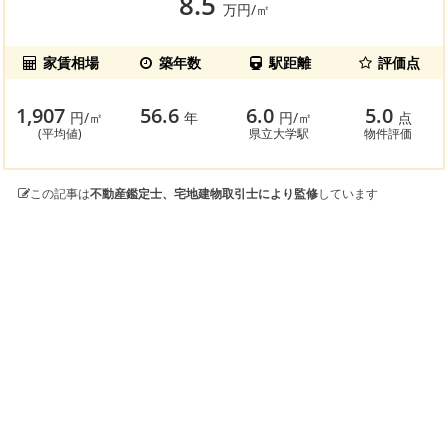
8.5
万円/㎡
家賃相場
築年数
駅距離
評価点
1,907
56.6
6.0
5.0
円/㎡
年
円/㎡
点
(平均値)
県立大学駅
物件評価
この記事は
不動産鑑定士、宅地建物取引士により監修
しています