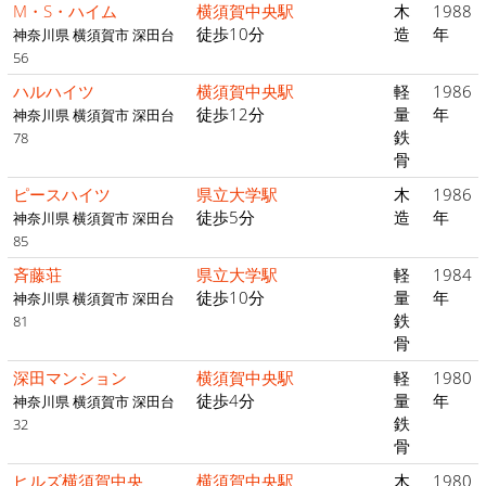
M・S・ハイム
横須賀中央駅
木
1988
徒歩10分
造
年
神奈川県 横須賀市 深田台
56
ハルハイツ
横須賀中央駅
軽
1986
徒歩12分
量
年
神奈川県 横須賀市 深田台
鉄
78
骨
ピースハイツ
県立大学駅
木
1986
徒歩5分
造
年
神奈川県 横須賀市 深田台
85
斉藤荘
県立大学駅
軽
1984
徒歩10分
量
年
神奈川県 横須賀市 深田台
鉄
81
骨
深田マンション
横須賀中央駅
軽
1980
徒歩4分
量
年
神奈川県 横須賀市 深田台
鉄
32
骨
ヒルズ横須賀中央
横須賀中央駅
木
1980