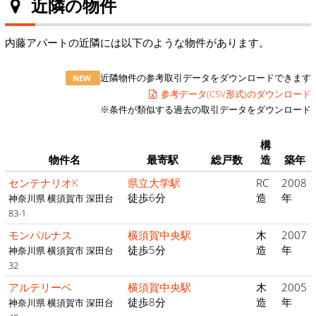
近隣の物件
内藤アパートの近隣には以下のような物件があります。
近隣物件の参考取引データをダウンロードできます
NEW
参考データ(CSV形式)のダウンロード
※条件が類似する過去の取引データをダウンロード
構
物件名
最寄駅
総戸数
造
築年
センテナリオK
県立大学駅
RC
2008
徒歩6分
造
年
神奈川県 横須賀市 深田台
83-1
モンパルナス
横須賀中央駅
木
2007
徒歩5分
造
年
神奈川県 横須賀市 深田台
32
アルテリーベ
横須賀中央駅
木
2005
徒歩8分
造
年
神奈川県 横須賀市 深田台