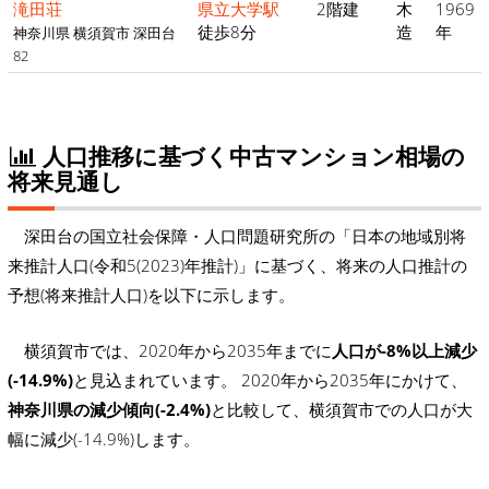
滝田荘
県立大学駅
2階建
木
1969
徒歩8分
造
年
神奈川県 横須賀市 深田台
82
人口推移に基づく中古マンション相場の
将来見通し
深田台の国立社会保障・人口問題研究所の「日本の地域別将
来推計人口(令和5(2023)年推計)」に基づく、将来の人口推計の
予想(将来推計人口)を以下に示します。
横須賀市では、2020年から2035年までに
人口が-8%以上減少
(-14.9%)
と見込まれています。 2020年から2035年にかけて、
神奈川県の減少傾向(-2.4%)
と比較して、横須賀市での人口が大
幅に減少(-14.9%)します。