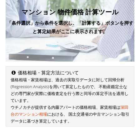
マンション 物件価格 計算ツール
「条件選択」から条件を選択し、「計算する」ボタンを押す
と算定結果がここに表示されます。
価格相場・算定方法について
価格相場・家賃相場は、過去の実取引データに対して回帰分析
(Regression Analysis)を用いて算定したもので、 不動産鑑定士な
どの専門家が実際に価格査定を行う際と同等の算定手法を適用し
ています。
ウチノカチが提供する内藤アパートの価格相場、家賃相場は
深田
台のマンション相場
における、 国土交通省の中古マンション取引
データに基づき算定しています。