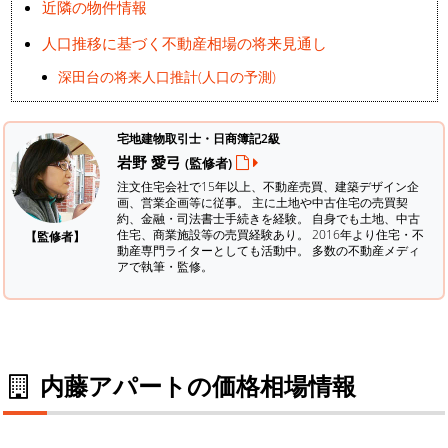
近隣の物件情報
人口推移に基づく不動産相場の将来見通し
深田台の将来人口推計(人口の予測)
宅地建物取引士・日商簿記2級
岩野 愛弓
(監修者)
注文住宅会社で15年以上、不動産売買、建築デザイン企
画、営業企画等に従事。 主に土地や中古住宅の売買契
約、金融・司法書士手続きを経験。
自身でも土地、中古
住宅、商業施設等の売買経験あり。 2016年より住宅・不
【監修者】
動産専門ライターとしても活動中。 多数の不動産メディ
アで執筆・監修。
内藤アパートの価格相場情報