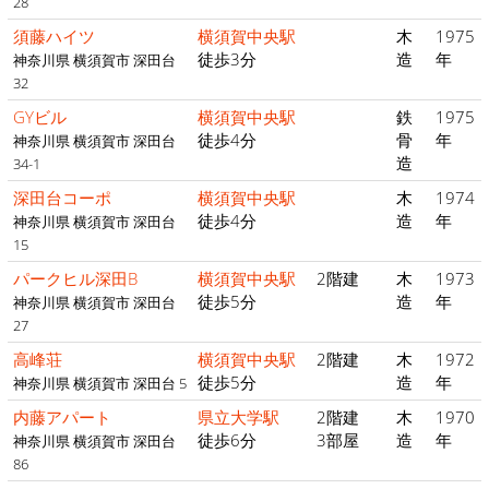
28
須藤ハイツ
横須賀中央駅
木
1975
徒歩3分
造
年
神奈川県 横須賀市 深田台
32
GYビル
横須賀中央駅
鉄
1975
徒歩4分
骨
年
神奈川県 横須賀市 深田台
造
34-1
深田台コーポ
横須賀中央駅
木
1974
徒歩4分
造
年
神奈川県 横須賀市 深田台
15
パークヒル深田B
横須賀中央駅
2階建
木
1973
徒歩5分
造
年
神奈川県 横須賀市 深田台
27
高峰荘
横須賀中央駅
2階建
木
1972
徒歩5分
造
年
神奈川県 横須賀市 深田台 5
内藤アパート
県立大学駅
2階建
木
1970
徒歩6分
3部屋
造
年
神奈川県 横須賀市 深田台
86