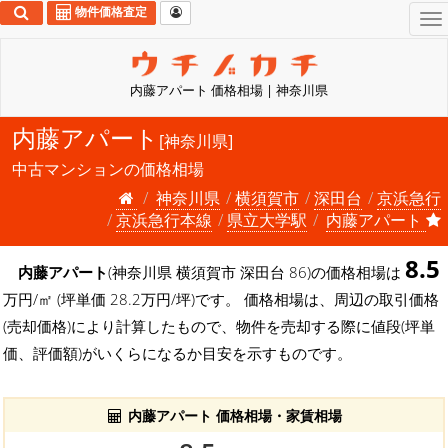
物件価格査定
To
na
内藤アパート 価格相場 | 神奈川県
内藤アパート
[神奈川県]
中古マンションの価格相場
神奈川県
横須賀市
深田台
京浜急行
京浜急行本線
県立大学駅
内藤アパート
8.5
内藤アパート
(神奈川県 横須賀市 深田台 86)の価格相場は
万円/㎡ (坪単価 28.2万円/坪)です。 価格相場は、周辺の取引価格
(売却価格)により計算したもので、物件を売却する際に値段(坪単
価、評価額)がいくらになるか目安を示すものです。
内藤アパート 価格相場・家賃相場