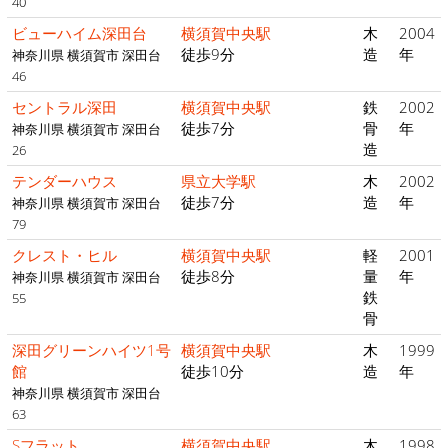
40
ビューハイム深田台
横須賀中央駅
木
2004
徒歩9分
造
年
神奈川県 横須賀市 深田台
46
セントラル深田
横須賀中央駅
鉄
2002
徒歩7分
骨
年
神奈川県 横須賀市 深田台
造
26
テンダーハウス
県立大学駅
木
2002
徒歩7分
造
年
神奈川県 横須賀市 深田台
79
クレスト・ヒル
横須賀中央駅
軽
2001
徒歩8分
量
年
神奈川県 横須賀市 深田台
鉄
55
骨
深田グリーンハイツ1号
横須賀中央駅
木
1999
館
徒歩10分
造
年
神奈川県 横須賀市 深田台
63
Sフラット
横須賀中央駅
木
1998