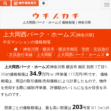
物件価格査定
To
na
上大岡西パーク・ホームズ 価格相場 | 神奈川県
上大岡西パーク・ホームズ
[神奈川県]
中古マンションの価格相場
神奈川県
横浜市
横浜市南区
別所
京浜急行
京浜急行本線
上大岡駅
上大岡西パーク・ホームズ
上大岡西パーク・ホームズ
(神奈川県 横浜市 南区 別所 3丁目5-
34.9
39)の価格相場は
万円/㎡ (坪単価 115万円/坪)です。 価格
相場は、周辺の取引価格(売却価格)により計算したもので、物件
を売却する際に値段(坪単価、評価額)がいくらになるか目安を示
すものです。
203
部屋ごとの価格相場は、最も高い部屋は
号室 (61.3㎡) の