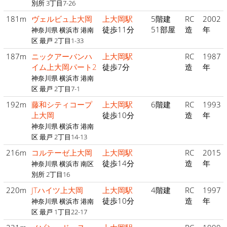
別所 3丁目7-26
181m
ヴェルビュ上大岡
上大岡駅
5階建
RC
2002
徒歩11分
51部屋
造
年
神奈川県 横浜市 港南
区 最戸 2丁目1-33
187m
ニックアーバンハ
上大岡駅
RC
1987
イム上大岡パート2
徒歩7分
造
年
神奈川県 横浜市 港南
区 最戸 2丁目7-1
192m
藤和シティコープ
上大岡駅
6階建
RC
1993
上大岡
徒歩10分
造
年
神奈川県 横浜市 港南
区 最戸 2丁目14-13
216m
コルテーゼ上大岡
上大岡駅
RC
2015
徒歩14分
造
年
神奈川県 横浜市 南区
別所 2丁目16
220m
JTハイツ上大岡
上大岡駅
4階建
RC
1997
徒歩10分
造
年
神奈川県 横浜市 港南
区 最戸 1丁目22-17