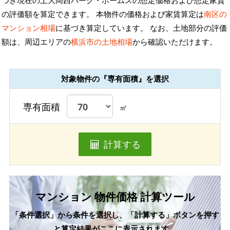
づき現在の上大岡西パーク・ホームズの想定価格および想定家賃
の評価額を算定できます。 本物件の価格および家賃算定は
南区の
マンション相場
に基づき算定しています。 なお、土地部分の評価
額は、周辺エリアの
横浜市の土地相場
から確認いただけます。
対象物件の『専有面積』を選択
専有面積
㎡
計算する
マンション 物件価格 計算ツール
「条件選択」から条件を選択し、「計算する」ボタンを押す
と算定結果がここに表示されます。