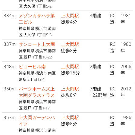
区 大久保 1丁目5-2
334m
メゾンカサハラ第
上大岡駅
4階建
RC
1981
二ビル
徒歩4分
造
年
神奈川県 横浜市 港南
区 大久保 1丁目5-3
337m
サンコート上大岡
上大岡駅
RC
1980
徒歩8分
造
年
神奈川県 横浜市 港南
区 最戸 1丁目18-22
348m
ビューヒル南
上大岡駅
2階建
RC
2006
徒歩15分
造
年
神奈川県 横浜市 南区
別所 2丁目13-1
350m
パークホームズ上
上大岡駅
7階建
RC
2012
大岡グラステラス
徒歩8分
122部屋
造
年
神奈川県 横浜市 港南
区 最戸 1丁目1-17
353m
上大岡ガーデンハ
上大岡駅
RC
1986
イツ
徒歩8分
造
年
神奈川県 横浜市 港南