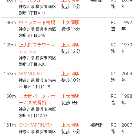
徒歩15分
造
年
神奈川県 横浜市 南区
別所 3丁目4-11
136m
ヴィラコート橋場
上大岡駅
RC
1992
徒歩13分
造
年
神奈川県 横浜市 南区
別所 3丁目2-19
139m
上大岡フラワーマ
上大岡駅
RC
1979
ンション
徒歩12分
造
年
神奈川県 横浜市 南区
別所 3丁目3-20
153m
GRANDCIEL
上大岡駅
RC
2004
徒歩10分
造
年
神奈川県 横浜市 港南
区 最戸 2丁目2-15
160m
上大岡パーク・ホ
上大岡駅
RC
1998
ームズ弐番館
徒歩9分
造
年
神奈川県 横浜市 南区
別所 3丁目12-13
161m
CASARAFFINATA
上大岡駅
4階建
RC
2007
徒歩16分
造
年
神奈川県 横浜市 南区