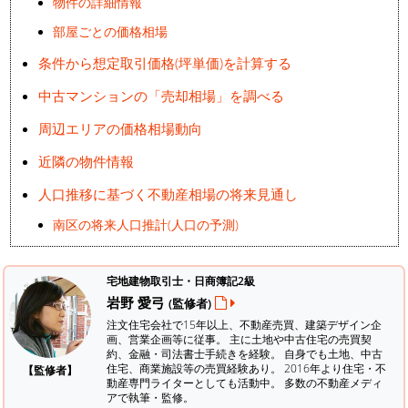
物件の詳細情報
部屋ごとの価格相場
条件から想定取引価格(坪単価)を計算する
中古マンションの「売却相場」を調べる
周辺エリアの価格相場動向
近隣の物件情報
人口推移に基づく不動産相場の将来見通し
南区の将来人口推計(人口の予測)
宅地建物取引士・日商簿記2級
岩野 愛弓
(監修者)
注文住宅会社で15年以上、不動産売買、建築デザイン企
画、営業企画等に従事。 主に土地や中古住宅の売買契
約、金融・司法書士手続きを経験。
自身でも土地、中古
住宅、商業施設等の売買経験あり。 2016年より住宅・不
【監修者】
動産専門ライターとしても活動中。 多数の不動産メディ
アで執筆・監修。