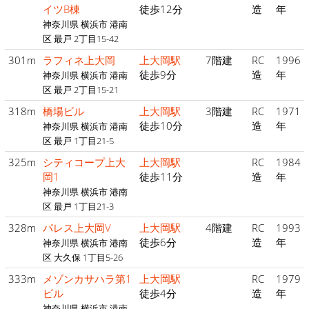
イツB棟
徒歩12分
造
年
神奈川県 横浜市 港南
区 最戸 2丁目15-42
301m
ラフィネ上大岡
上大岡駅
7階建
RC
1996
徒歩9分
造
年
神奈川県 横浜市 港南
区 最戸 2丁目15-21
318m
橋場ビル
上大岡駅
3階建
RC
1971
徒歩10分
造
年
神奈川県 横浜市 港南
区 最戸 1丁目21-5
325m
シティコープ上大
上大岡駅
RC
1984
岡1
徒歩11分
造
年
神奈川県 横浜市 港南
区 最戸 1丁目21-3
328m
パレス上大岡V
上大岡駅
4階建
RC
1993
徒歩6分
造
年
神奈川県 横浜市 港南
区 大久保 1丁目5-26
333m
メゾンカサハラ第1
上大岡駅
RC
1979
ビル
徒歩4分
造
年
神奈川県 横浜市 港南