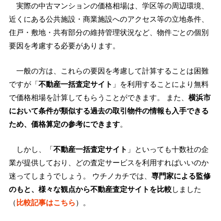
実際の中古マンションの価格相場は、学区等の周辺環境、
近くにある公共施設・商業施設へのアクセス等の立地条件、
住戸・敷地・共有部分の維持管理状況など、物件ごとの個別
要因を考慮する必要があります。
一般の方は、これらの要因を考慮して計算することは困難
ですが「
不動産一括査定サイト
」を利用することにより無料
で価格相場を計算してもらうことができます。 また、
横浜市
において条件が類似する過去の取引物件の情報も入手できる
ため、価格算定の参考にできます
。
しかし、「
不動産一括査定サイト
」といっても十数社の企
業が提供しており、どの査定サービスを利用すればいいのか
迷ってしまうでしょう。 ウチノカチでは、
専門家による監修
のもと、様々な観点から不動産査定サイトを比較
しました
（
比較記事はこちら
）。