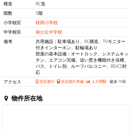
構造
RC造
階数
5階
小学校区
桜岡小学校
中学校区
南が丘中学校
備考
共用施設：駐車場あり、RC構造、TVモニター
付きインターホン、駐輪場あり
部屋の基本設備：オートロック、システムキッ
チン、エアコン完備、追い焚き機能付き浴槽、
バス、トイレ別、ルーフバルコニー、BS/CS対
応
アクセス
京浜急行
京浜急行本線
上大岡駅
徒歩 10分
物件所在地