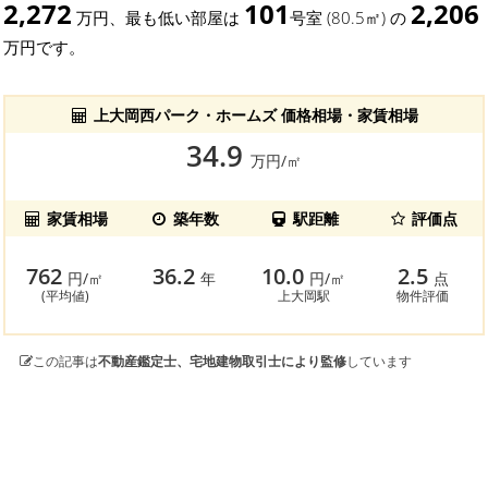
2,272
101
2,206
万円、最も低い部屋は
号室 (80.5㎡) の
万円です。
上大岡西パーク・ホームズ 価格相場・家賃相場
34.9
万円/㎡
家賃相場
築年数
駅距離
評価点
762
36.2
10.0
2.5
円/㎡
年
円/㎡
点
(平均値)
上大岡駅
物件評価
この記事は
不動産鑑定士、宅地建物取引士により監修
しています