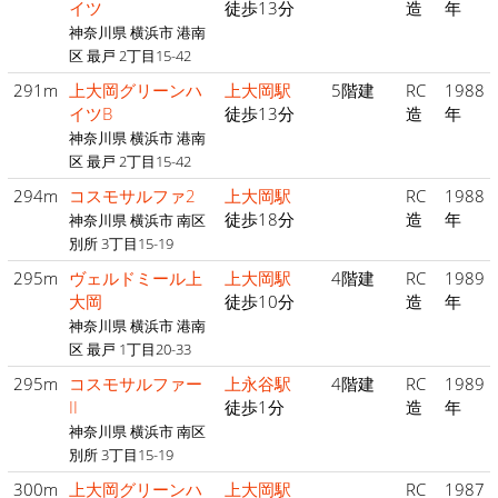
イツ
徒歩13分
造
年
神奈川県 横浜市 港南
区 最戸 2丁目15-42
291m
上大岡グリーンハ
上大岡駅
5階建
RC
1988
イツB
徒歩13分
造
年
神奈川県 横浜市 港南
区 最戸 2丁目15-42
294m
コスモサルファ2
上大岡駅
RC
1988
徒歩18分
造
年
神奈川県 横浜市 南区
別所 3丁目15-19
295m
ヴェルドミール上
上大岡駅
4階建
RC
1989
大岡
徒歩10分
造
年
神奈川県 横浜市 港南
区 最戸 1丁目20-33
295m
コスモサルファー
上永谷駅
4階建
RC
1989
II
徒歩1分
造
年
神奈川県 横浜市 南区
別所 3丁目15-19
300m
上大岡グリーンハ
上大岡駅
RC
1987