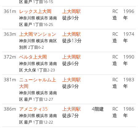
区 最戸 1丁目16-15
361m
レックス上大岡
上大岡駅
RC
1996
徒歩9分
造
年
神奈川県 横浜市 港南
区 最戸 1丁目16-25
363m
上大岡マンション
上大岡駅
RC
1974
徒歩13分
造
年
神奈川県 横浜市 南区
別所 2丁目6-2
372m
ベルタ上大岡
上大岡駅
RC
1990
徒歩6分
造
年
神奈川県 横浜市 港南
区 大久保 1丁目2-23
381m
ニューシャルム上
上大岡駅
RC
1983
大岡
徒歩9分
造
年
神奈川県 横浜市 港南
区 最戸 1丁目12-27
386m
アメニティ35
上大岡駅
4階建
RC
1986
徒歩7分
造
年
神奈川県 横浜市 港南
区 最戸 1丁目12-22