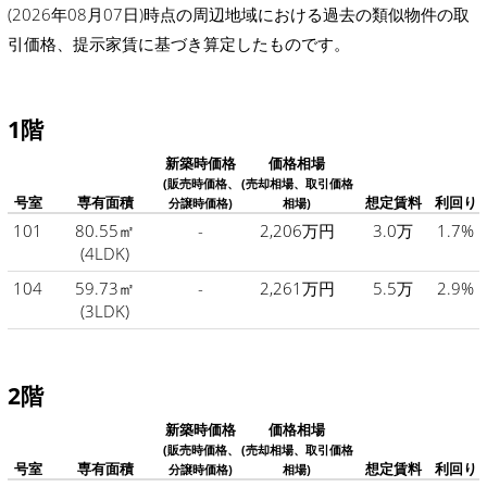
(2026年08月07日)時点の周辺地域における過去の類似物件の取
引価格、提示家賃に基づき算定したものです。
1階
新築時価格
価格相場
(販売時価格、
(売却相場、取引価格
号室
専有面積
想定賃料
利回り
分譲時価格)
相場)
101
80.55㎡
-
2,206万円
3.0万
1.7%
(4LDK)
104
59.73㎡
-
2,261万円
5.5万
2.9%
(3LDK)
2階
新築時価格
価格相場
(販売時価格、
(売却相場、取引価格
号室
専有面積
想定賃料
利回り
分譲時価格)
相場)