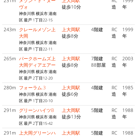
231m
メゾン・ド・ヌー
上大岡駅
RC
1999
ヴォ
徒歩10分
造
年
神奈川県 横浜市 港南
区 最戸 1丁目22-15
243m
クレールメゾン上
上大岡駅
4階建
RC
1999
大岡
徒歩8分
造
年
神奈川県 横浜市 港南
区 最戸 1丁目22-11
265m
パークホームズ上
上大岡駅
7階建
RC
2003
大岡ディアエアー
徒歩8分
88部屋
造
年
神奈川県 横浜市 港南
区 最戸 2丁目12-20
280m
フォーラム.3
上大岡駅
4階建
RC
1985
徒歩6分
造
年
神奈川県 横浜市 港南
区 最戸 1丁目20-10
291m
グリーンハイツB
上大岡駅
5階建
RC
1988
徒歩13分
造
年
神奈川県 横浜市 港南
区 最戸 2丁目15-42
291m
上大岡グリーンハ
上大岡駅
5階建
RC
1988