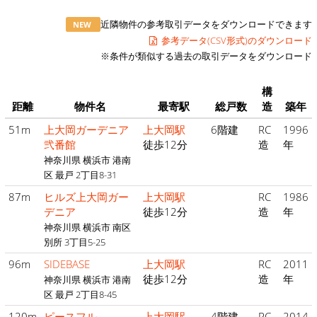
近隣物件の参考取引データをダウンロードできます
NEW
参考データ(CSV形式)のダウンロード
※条件が類似する過去の取引データをダウンロード
構
距離
物件名
最寄駅
総戸数
造
築年
51m
上大岡ガーデニア
上大岡駅
6階建
RC
1996
弐番館
徒歩12分
造
年
神奈川県 横浜市 港南
区 最戸 2丁目8-31
87m
ヒルズ上大岡ガー
上大岡駅
RC
1986
デニア
徒歩12分
造
年
神奈川県 横浜市 南区
別所 3丁目5-25
96m
SIDEBASE
上大岡駅
RC
2011
徒歩12分
造
年
神奈川県 横浜市 港南
区 最戸 2丁目8-45
120m
ピースフル
上大岡駅
4階建
RC
2014