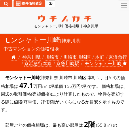
物件価格査定
To
na
モンシャトー川崎 価格相場 | 神奈川県
モンシャトー川崎
[神奈川県]
中古マンションの価格相場
神奈川県
川崎市
川崎市川崎区
本町
京浜急行
京浜急行本線
京急川崎駅
モンシャトー川崎
モンシャトー川崎
(神奈川県 川崎市 川崎区 本町 2丁目6-4)の価
47.1
格相場は
万円/㎡ (坪単価 156万円/坪)です。 価格相場は、
周辺の取引価格(売却価格)により計算したもので、物件を売却す
る際に値段(坪単価、評価額)がいくらになるか目安を示すもので
す。
2階
部屋ごとの価格相場は、最も高い部屋は
(55.8㎡) の