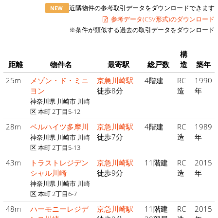
近隣物件の参考取引データをダウンロードできます
NEW
参考データ(CSV形式)のダウンロード
※条件が類似する過去の取引データをダウンロード
構
距離
物件名
最寄駅
総戸数
造
築年
25m
メゾン・ド・ミニ
京急川崎駅
4階建
RC
1990
ヨン
徒歩8分
造
年
神奈川県 川崎市 川崎
区 本町 2丁目5-12
28m
ベルハイツ多摩川
京急川崎駅
4階建
RC
1989
徒歩7分
造
年
神奈川県 川崎市 川崎
区 本町 2丁目5-13
43m
トラストレジデン
京急川崎駅
11階建
RC
2015
シャル川崎
徒歩9分
造
年
神奈川県 川崎市 川崎
区 本町 2丁目6-7
48m
ハーモニーレジデ
京急川崎駅
11階建
RC
2015