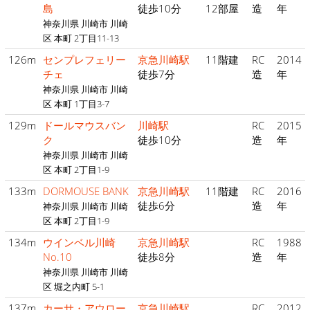
島
徒歩10分
12部屋
造
年
神奈川県 川崎市 川崎
区 本町 2丁目11-13
126m
センプレフェリー
京急川崎駅
11階建
RC
2014
チェ
徒歩7分
造
年
神奈川県 川崎市 川崎
区 本町 1丁目3-7
129m
ドールマウスバン
川崎駅
RC
2015
ク
徒歩10分
造
年
神奈川県 川崎市 川崎
区 本町 2丁目1-9
133m
DORMOUSE BANK
京急川崎駅
11階建
RC
2016
徒歩6分
造
年
神奈川県 川崎市 川崎
区 本町 2丁目1-9
134m
ウインベル川崎
京急川崎駅
RC
1988
No.10
徒歩8分
造
年
神奈川県 川崎市 川崎
区 堀之内町 5-1
137m
カーサ・アウロー
京急川崎駅
RC
2012