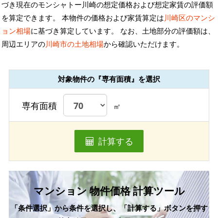
づき現在のモンシャトー川崎の想定価格および想定家賃の評価額
を算定できます。 本物件の価格および家賃算定は
川崎区のマンシ
ョン相場
に基づき算定しています。 なお、土地部分の評価額は、
周辺エリアの
川崎市の土地相場
から確認いただけます。
対象物件の『専有面積』を選択
専有面積
㎡
計算する
マンション 物件価格 計算ツール
「条件選択」から条件を選択し、「計算する」ボタンを押す