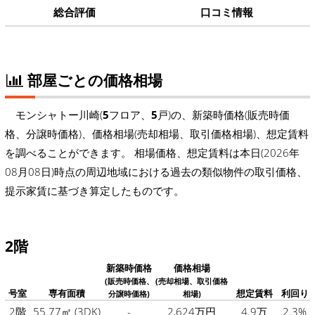
総合評価
口コミ情報
部屋ごとの価格相場
モンシャトー川崎(
5
フロア、
5
戸)の、新築時価格(販売時価
格、分譲時価格)、価格相場(売却相場、取引価格相場)、想定賃料
を調べることができます。 相場価格、想定賃料は本日(2026年
08月08日)時点の周辺地域における過去の類似物件の取引価格、
提示家賃に基づき算定したものです。
2階
新築時価格
価格相場
(販売時価格、
(売却相場、取引価格
号室
専有面積
想定賃料
利回り
分譲時価格)
相場)
2階
55.77㎡
(3DK)
-
2,624万円
4.9万
2.3%