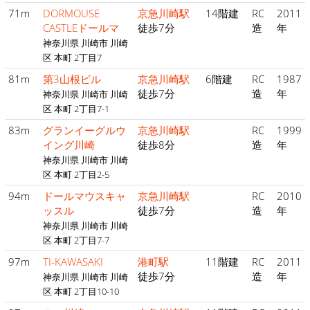
71m
DORMOUSE
京急川崎駅
14階建
RC
2011
CASTLEドールマ
徒歩7分
造
年
神奈川県 川崎市 川崎
区 本町 2丁目7
81m
第3山根ビル
京急川崎駅
6階建
RC
1987
徒歩7分
造
年
神奈川県 川崎市 川崎
区 本町 2丁目7-1
83m
グランイーグルウ
京急川崎駅
RC
1999
イング川崎
徒歩8分
造
年
神奈川県 川崎市 川崎
区 本町 2丁目2-5
94m
ドールマウスキャ
京急川崎駅
RC
2010
ッスル
徒歩7分
造
年
神奈川県 川崎市 川崎
区 本町 2丁目7-7
97m
TI-KAWASAKI
港町駅
11階建
RC
2011
徒歩7分
造
年
神奈川県 川崎市 川崎
区 本町 2丁目10-10