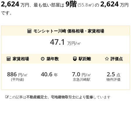
2,624
9階
2,624
万円、最も低い部屋は
(55.8㎡) の
万円
です。
モンシャトー川崎 価格相場・家賃相場
47.1
万円/㎡
家賃相場
築年数
駅距離
評価点
886
40.6
7.0
2.5
円/㎡
年
円/㎡
点
(平均値)
京急川崎駅
物件評価
この記事は
不動産鑑定士、宅地建物取引士により監修
しています