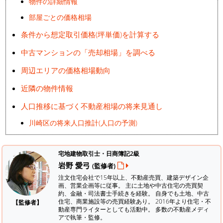
物件の詳細情報
部屋ごとの価格相場
条件から想定取引価格(坪単価)を計算する
中古マンションの「売却相場」を調べる
周辺エリアの価格相場動向
近隣の物件情報
人口推移に基づく不動産相場の将来見通し
川崎区の将来人口推計(人口の予測)
宅地建物取引士・日商簿記2級
岩野 愛弓
(監修者)
注文住宅会社で15年以上、不動産売買、建築デザイン企
画、営業企画等に従事。 主に土地や中古住宅の売買契
約、金融・司法書士手続きを経験。
自身でも土地、中古
住宅、商業施設等の売買経験あり。 2016年より住宅・不
【監修者】
動産専門ライターとしても活動中。 多数の不動産メディ
アで執筆・監修。