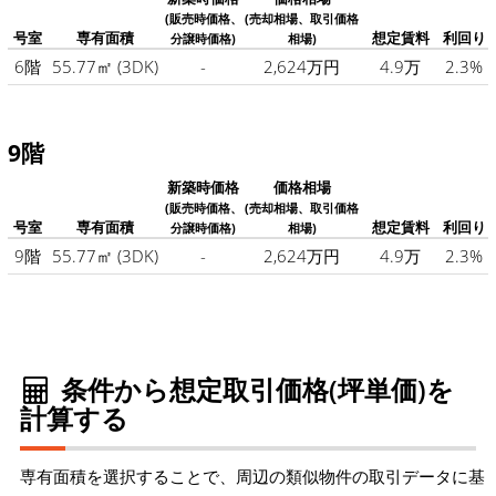
(販売時価格、
(売却相場、取引価格
号室
専有面積
想定賃料
利回り
分譲時価格)
相場)
6階
55.77㎡
(3DK)
-
2,624万円
4.9万
2.3%
9階
新築時価格
価格相場
(販売時価格、
(売却相場、取引価格
号室
専有面積
想定賃料
利回り
分譲時価格)
相場)
9階
55.77㎡
(3DK)
-
2,624万円
4.9万
2.3%
条件から想定取引価格(坪単価)を
計算する
専有面積を選択することで、周辺の類似物件の取引データに基