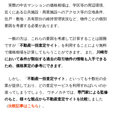
実際の中古マンションの価格相場は、学区等の周辺環境、
近くにある公共施設・商業施設へのアクセス等の立地条件、
住戸・敷地・共有部分の維持管理状況など、物件ごとの個別
要因を考慮する必要があります。
一般の方は、これらの要因を考慮して計算することは困難
ですが「
不動産一括査定サイト
」を利用することにより無料
で価格相場を計算してもらうことができます。 また、
川崎市
において条件が類似する過去の取引物件の情報も入手できる
ため、価格算定の参考にできます
。
しかし、「
不動産一括査定サイト
」といっても十数社の企
業が提供しており、どの査定サービスを利用すればいいのか
迷ってしまうでしょう。 ウチノカチでは、
専門家による監修
のもと、様々な観点から不動産査定サイトを比較
しました
（
比較記事はこちら
）。