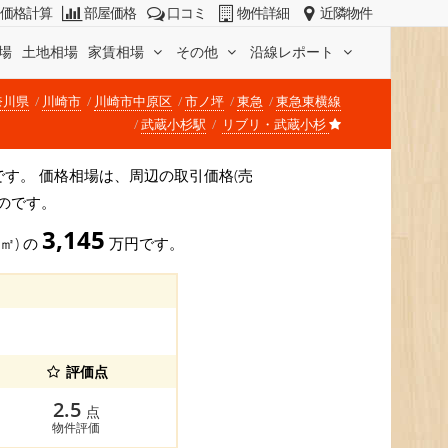
価格計算
部屋価格
口コミ
物件詳細
近隣物件
場
土地相場
家賃相場
その他
沿線レポート
奈川県
川崎市
川崎市中原区
市ノ坪
東急
東急東横線
武蔵小杉駅
リブリ・武蔵小杉
坪)です。 価格相場は、周辺の取引価格(売
のです。
3,145
9㎡) の
万円です。
評価点
2.5
点
物件評価