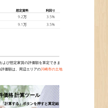
想定賃料
利回り
9.2万
3.5%
9.1万
3.5%
および想定家賃の評価額を算定できま
の評価額は、周辺エリアの
川崎市の土地
件価格 計算ツール
、「計算する」ボタンを押すと算定結