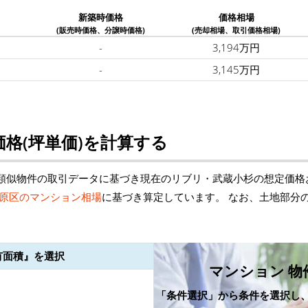
新築時価格
価格相場
(販売時価格、分譲時価格)
(売却相場、取引価格相場)
-
3,194万円
-
3,145万円
格(坪単価)を計算する
類似物件の取引データに基づき現在のリブリ・武蔵小杉の想定価格
原区のマンション相場
に基づき算定しています。 なお、土地部分
有面積』を選択
マンション 物
「条件選択」から条件を選択し