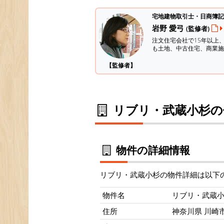
宅地建物取引士・日商簿記
岩野 愛弓
(監修者)
注文住宅会社で15年以上
も土地、中古住宅、商業施
【監修者】
リブリ・武蔵小杉の
物件の詳細情報
リブリ・武蔵小杉の物件詳細は以下
物件名
リブリ・武蔵
住所
神奈川県 川崎市