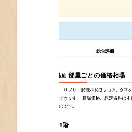
総合評価
部屋ごとの価格相場
リブリ・武蔵小杉(
3
フロア、
9
戸)
できます。 相場価格、想定賃料は本
のです。
1階