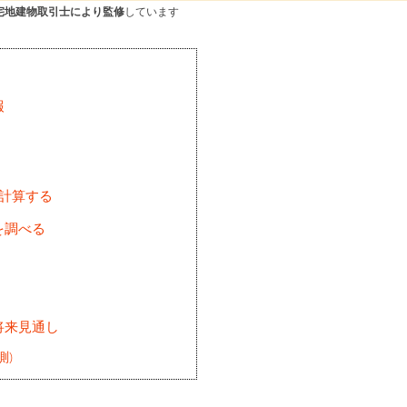
宅地建物取引士により監修
しています
報
を計算する
を調べる
将来見通し
測)