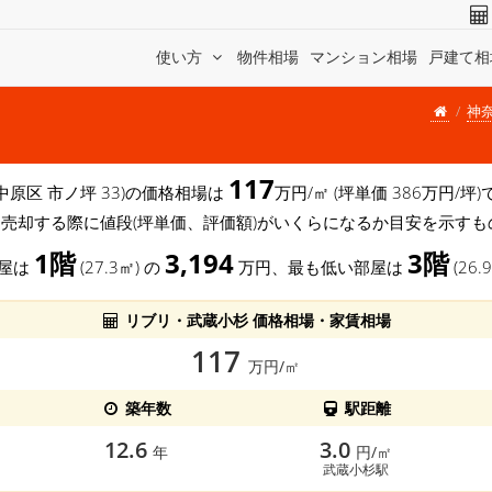
使い方
物件相場
マンション相場
戸建て相
神
117
中原区 市ノ坪 33)の価格相場は
万円/㎡ (坪単価 386万円/
を売却する際に値段(坪単価、評価額)がいくらになるか目安を示すも
1階
3,194
3階
部屋は
(27.3㎡) の
万円、最も低い部屋は
(26.
リブリ・武蔵小杉 価格相場・家賃相場
117
万円/㎡
築年数
駅距離
12.6
3.0
年
円/㎡
武蔵小杉駅