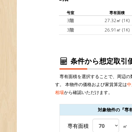
号室
専有面積
3階
27.32㎡
(1K)
3階
26.91㎡
(1K)
条件から想定取引価
専有面積を選択することで、周辺の
す。 本物件の価格および家賃算定は
中
相場
から確認いただけます。
対象物件の『専
専有面積
㎡