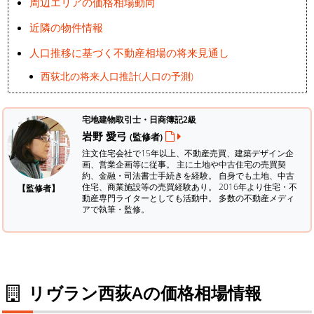
周辺エリアの価格相場動向
近隣の物件情報
人口推移に基づく不動産相場の将来見通し
西荻北の将来人口推計(人口の予測)
宅地建物取引士・日商簿記2級
岩野 愛弓
(監修者)
注文住宅会社で15年以上、不動産売買、建築デザイン企
画、営業企画等に従事。 主に土地や中古住宅の売買契
約、金融・司法書士手続きを経験。
自身でも土地、中古
住宅、商業施設等の売買経験あり。 2016年より住宅・不
【監修者】
動産専門ライターとしても活動中。 多数の不動産メディ
アで執筆・監修。
リヴラン西荻Aの価格相場情報