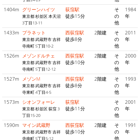
1404m
グリーンハイツ
荻窪駅
そ
1984
徒歩15分
の
年
東京都 杉並区 本天沼
他
3丁目13-11
1433m
プラネット
西荻窪駅
2階建
そ
2011
徒歩8分
の
年
東京都 武蔵野市 吉祥
他
寺南町 5丁目10-2
1526m
メゾンドルチェ
西荻窪駅
2階建
そ
2000
徒歩10分
の
年
東京都 武蔵野市 吉祥
他
寺南町 5丁目12-12
1527m
メゾンM
西荻窪駅
2階建
そ
1993
徒歩8分
の
年
東京都 武蔵野市 吉祥
他
寺東町 4丁目4-5
1573m
シオンフォーレ
荻窪駅
そ
2001
徒歩11分
の
年
東京都 杉並区 荻窪 3
他
丁目15-20
1590m
マイン武蔵野
西荻窪駅
2階建
そ
1991
徒歩10分
の
年
東京都 武蔵野市 吉祥
他
寺南町 5丁目5-12