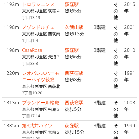
1192m
トロワシェンヌ
荻窪駅
そ
2015
徒歩5分
の
年
東京都 杉並区 荻窪 4
他
丁目13-19
1198m
メゾンドルチェ
久我山駅
3階建
そ
2001
徒歩13分
の
年
東京都 杉並区 西荻南
他
1丁目1-4
1198m
CasaRosa
荻窪駅
3階建
そ
2010
徒歩6分
の
年
東京都 杉並区 天沼 3
他
丁目33-3
1220m
レオパレスハーモ
西荻窪駅
そ
1991
ニーハイツ荻窪
徒歩8分
の
年
他
東京都 杉並区 西荻北
3丁目10-20
1313m
プランドール松庵
西荻窪駅
3階建
そ
2003
徒歩5分
の
年
東京都 杉並区 松庵 3
他
丁目17-14
1385m
第3武井ハイツ
荻窪駅
3階建
そ
1999
徒歩15分
の
年
東京都 杉並区 宮前 2
他
丁目24-29