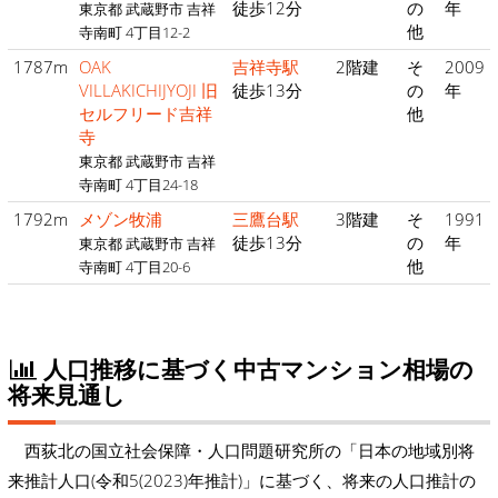
徒歩12分
の
年
東京都 武蔵野市 吉祥
他
寺南町 4丁目12-2
1787m
OAK
吉祥寺駅
2階建
そ
2009
VILLAKICHIJYOJI 旧
徒歩13分
の
年
セルフリード吉祥
他
寺
東京都 武蔵野市 吉祥
寺南町 4丁目24-18
1792m
メゾン牧浦
三鷹台駅
3階建
そ
1991
徒歩13分
の
年
東京都 武蔵野市 吉祥
他
寺南町 4丁目20-6
人口推移に基づく中古マンション相場の
将来見通し
西荻北の国立社会保障・人口問題研究所の「日本の地域別将
来推計人口(令和5(2023)年推計)」に基づく、将来の人口推計の