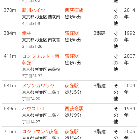
他
4丁目28-2
378m
新川ハイツ
西荻窪駅
そ
2014
徒歩6分
の
年
東京都 杉並区 西荻南
他
4丁目31-9
384m
幸林
荻窪駅
3階建
そ
1992
徒歩6分
の
年
東京都 杉並区 南荻窪
他
3丁目31-26
411m
コンフォルト・南
荻窪駅
そ
2007
荻窪
徒歩7分
の
年
他
東京都 杉並区 南荻窪
3丁目31-32
681m
メゾンカワラヤ
荻窪駅
3階建
そ
2004
徒歩5分
の
年
東京都 杉並区 上荻 1
他
丁目24-20
689m
ハウスT・I
西荻窪駅
そ
1984
徒歩9分
の
年
東京都 杉並区 上荻 4
他
丁目14-27
716m
ロジュマンN荻窪
荻窪駅
3階建
そ
2006
徒歩4分
の
年
東京都 杉並区 上荻 1