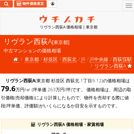
物件価格査定
To
na
リヴラン西荻A 価格相場 | 東京都
リヴラン西荻A
[東京都]
中古マンションの価格相場
東京都
杉並区
西荻北
JR
JR中央線
西荻窪駅
リヴラン西荻A
リヴラン西荻A
(東京都 杉並区 西荻北 1丁目9-12)の価格相場は
79.6
万円/㎡ (坪単価 263万円/坪)です。 価格相場は、周辺の取
引価格(売却価格)により計算したもので、物件を売却する際に値
段(坪単価、評価額)がいくらになるか目安を示すものです。
リヴラン西荻A 価格相場・家賃相場