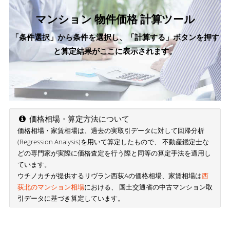
マンション 物件価格 計算ツール
「条件選択」から条件を選択し、「計算する」ボタンを押す
と算定結果がここに表示されます。
価格相場・算定方法について
価格相場・家賃相場は、過去の実取引データに対して回帰分析
(Regression Analysis)を用いて算定したもので、 不動産鑑定士な
どの専門家が実際に価格査定を行う際と同等の算定手法を適用し
ています。
ウチノカチが提供するリヴラン西荻Aの価格相場、家賃相場は
西
荻北のマンション相場
における、 国土交通省の中古マンション取
引データに基づき算定しています。