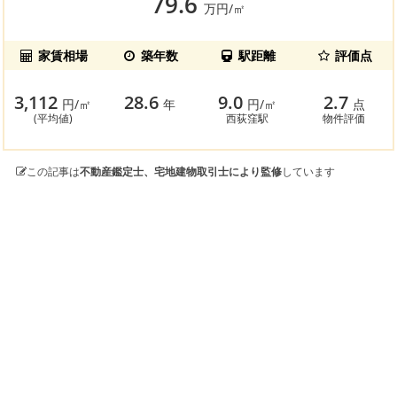
79.6
万円/㎡
家賃相場
築年数
駅距離
評価点
3,112
28.6
9.0
2.7
円/㎡
年
円/㎡
点
(平均値)
西荻窪駅
物件評価
この記事は
不動産鑑定士、宅地建物取引士により監修
しています