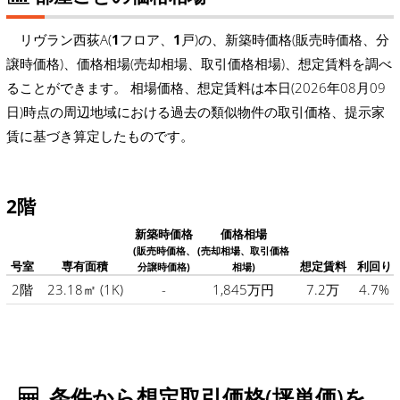
リヴラン西荻A(
1
フロア、
1
戸)の、新築時価格(販売時価格、分
譲時価格)、価格相場(売却相場、取引価格相場)、想定賃料を調べ
ることができます。 相場価格、想定賃料は本日(2026年08月09
日)時点の周辺地域における過去の類似物件の取引価格、提示家
賃に基づき算定したものです。
2階
新築時価格
価格相場
(販売時価格、
(売却相場、取引価格
号室
専有面積
想定賃料
利回り
分譲時価格)
相場)
2階
23.18㎡
(1K)
-
1,845万円
7.2万
4.7%
条件から想定取引価格(坪単価)を