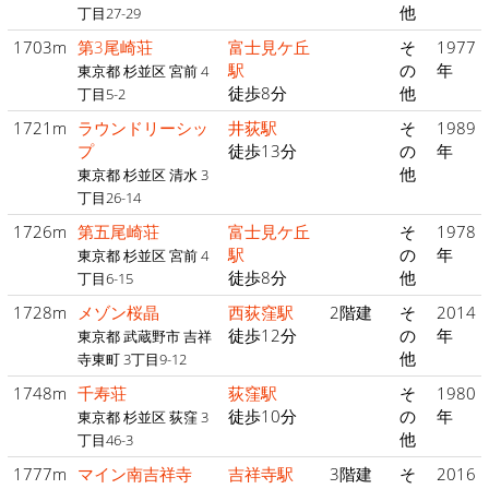
他
丁目27-29
1703m
第3尾崎荘
富士見ケ丘
そ
1977
駅
の
年
東京都 杉並区 宮前 4
徒歩8分
他
丁目5-2
1721m
ラウンドリーシッ
井荻駅
そ
1989
プ
徒歩13分
の
年
他
東京都 杉並区 清水 3
丁目26-14
1726m
第五尾崎荘
富士見ケ丘
そ
1978
駅
の
年
東京都 杉並区 宮前 4
徒歩8分
他
丁目6-15
1728m
メゾン桜晶
西荻窪駅
2階建
そ
2014
徒歩12分
の
年
東京都 武蔵野市 吉祥
他
寺東町 3丁目9-12
1748m
千寿荘
荻窪駅
そ
1980
徒歩10分
の
年
東京都 杉並区 荻窪 3
他
丁目46-3
1777m
マイン南吉祥寺
吉祥寺駅
3階建
そ
2016