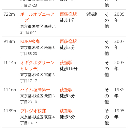
他
丁目21-23
722m
ポールオブニモア
西荻窪駅
9階建
そ
2005
ーズ
徒歩1分
の
年
他
東京都 杉並区 西荻北
2丁目3-11
918m
KURA松庵
西荻窪駅
そ
2007
徒歩2分
の
年
東京都 杉並区 松庵 3
他
丁目38-20
1014m
オギクボグリーン
荻窪駅
そ
2003
ビレッヂJ
徒歩16分
の
年
他
東京都 杉並区 宮前 3
丁目17-17
1116m
ハイム塩澤第一
荻窪駅
そ
1985
徒歩5分
の
年
東京都 杉並区 天沼 3
他
丁目23-10
1189m
プレジオ荻窪
荻窪駅
そ
1995
徒歩5分
の
年
東京都 杉並区 荻窪 4
他
丁目13-17