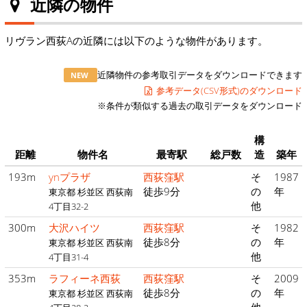
近隣の物件
リヴラン西荻Aの近隣には以下のような物件があります。
近隣物件の参考取引データをダウンロードできます
NEW
参考データ(CSV形式)のダウンロード
※条件が類似する過去の取引データをダウンロード
構
距離
物件名
最寄駅
総戸数
造
築年
193m
ynプラザ
西荻窪駅
そ
1987
徒歩9分
の
年
東京都 杉並区 西荻南
他
4丁目32-2
300m
大沢ハイツ
西荻窪駅
そ
1982
徒歩8分
の
年
東京都 杉並区 西荻南
他
4丁目31-4
353m
ラフィーネ西荻
西荻窪駅
そ
2009
徒歩8分
の
年
東京都 杉並区 西荻南