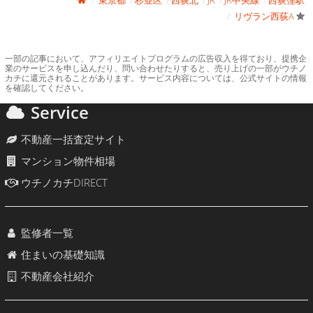
東京都
杉並区
西荻北
JR
JR中央線
西荻窪駅
リヴラン西荻A
一部の記事において、アフィリエイトプログラムの広告収入を得ており、提携企
業のサービスを申し込んだり、問い合わせたりすると、売り上げの一部がウチノ
カチに還元されることがあります。サービス内容については、公式サイトの情報
を確認してください。
Service
不動産一括査定サイト
マンション物件相場
ウチノカチDIRECT
監修者一覧
住まいの基礎知識
不動産会社紹介