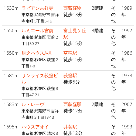
1633m
ラビアン吉祥寺
西荻窪駅
2階建
そ
1989
徒歩13分
の
年
東京都 武蔵野市 吉祥
他
寺南町 5丁目5-16
1650m
ルミエール宮前
富士見ケ丘
3階建
そ
1997
駅
の
年
東京都 杉並区 宮前 2
徒歩15分
他
丁目30-27
1650m
辰之ハウスA棟
荻窪駅
そ
1986
徒歩15分
の
年
東京都 杉並区 荻窪 2
他
丁目1-8
1681m
サンライズ荻窪ビ
荻窪駅
そ
1978
ル
徒歩5分
の
年
他
東京都 杉並区 荻窪 3
丁目47-21
1683m
ル・レーヴ
西荻窪駅
2階建
そ
2007
徒歩12分
の
年
東京都 武蔵野市 吉祥
他
寺東町 3丁目18-13
1695m
ハウスアオイ
井荻駅
そ
1993
徒歩12分
の
年
東京都 杉並区 清水 3