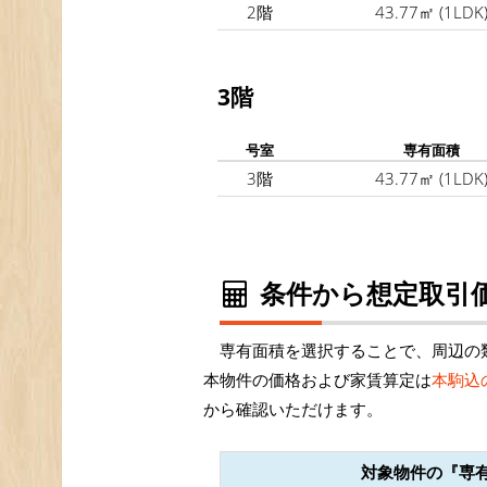
2階
43.77㎡
(1LDK
3階
号室
専有面積
3階
43.77㎡
(1LDK
条件から想定取引価
専有面積を選択することで、周辺の類似
本物件の価格および家賃算定は
本駒込
から確認いただけます。
対象物件の『専