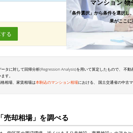
マンション 物
「条件選択」から条件を選択し
果がここに
算する
に対して回帰分析(Regression Analysis)を用いて算定したもので、
います。
sの価格相場、家賃相場は
本駒込のマンション相場
における、 国土交通省の中古
「売却相場」を調べる