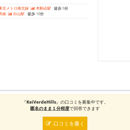
東京メトロ南北線
本駒込駅
徒歩 5分
田線
白山駅
徒歩 10分
『
KeiVerdeHills
』の口コミを募集中です。
匿名のまま１分程度
で回答できます
口コミを書く