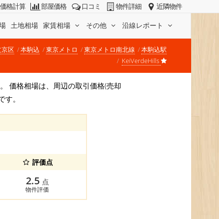
価格計算
部屋価格
口コミ
物件詳細
近隣物件
場
土地相場
家賃相場
その他
沿線レポート
文京区
本駒込
東京メトロ
東京メトロ南北線
本駒込駅
KeiVerdeHills
)です。 価格相場は、周辺の取引価格(売却
です。
評価点
2.5
点
物件評価