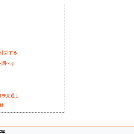
を計算する
を調べる
将来見通し
測)
2級