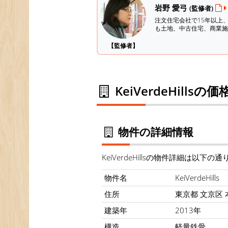
岩野 愛弓
(監修者)
注文住宅会社で15年以上
も土地、中古住宅、商業施
【監修者】
KeiVerdeHills
物件の詳細情報
KeiVerdeHillsの物件詳細は以下の
物件名
KeiVerdeHills
住所
東京都 文京区 本
建築年
2013年
構造
軽量鉄骨