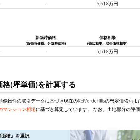
)
-
5,618万円
新築時価格
価格相場
(販売時価格、分譲時価格)
(売却相場、取引価格相場)
)
-
5,618万円
格(坪単価)を計算する
物件の取引データに基づき現在のKeiVerdeHillsの想定価格
のマンション相場
に基づき算定しています。 なお、土地部分の評
有面積』を選択