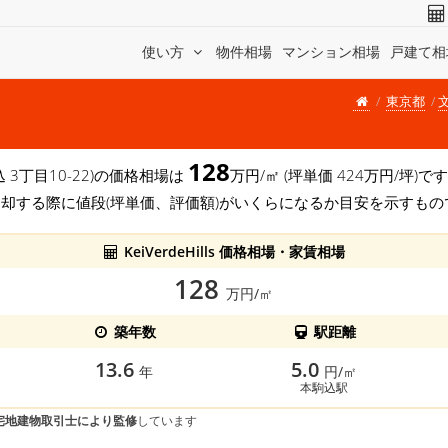
使い方
物件相場
マンション相場
戸建て相
東京都
128
 3丁目10-22)の価格相場は
万円/㎡ (坪単価 424万円/坪
売却する際に値段(坪単価、評価額)がいくらになるか目安を示すもの
KeiVerdeHills 価格相場・家賃相場
128
万円/㎡
築年数
駅距離
13.6
5.0
年
円/㎡
本駒込駅
宅地建物取引士により監修
しています