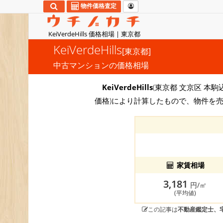
物件価格査定
KeiVerdeHills 価格相場 | 東京都
KeiVerdeHills
[東京都]
中古マンションの価格相場
KeiVerdeHills
(東京都 文京区 本駒込
価格)により計算したもので、物件を
家賃相場
3,181
円/㎡
(平均値)
この記事は
不動産鑑定士、