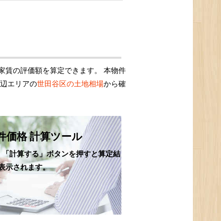
家賃の評価額を算定できます。 本物件
周辺エリアの
世田谷区の土地相場
から確
件価格 計算ツール
、「計算する」ボタンを押すと算定結
表示されます。