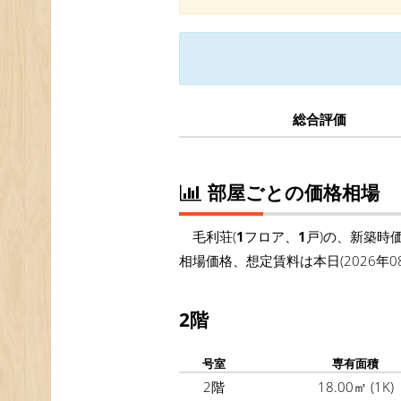
総合評価
部屋ごとの価格相場
毛利荘(
1
フロア、
1
戸)の、新築時
相場価格、想定賃料は本日(2026
2階
号室
専有面積
2階
18.00㎡
(1K)