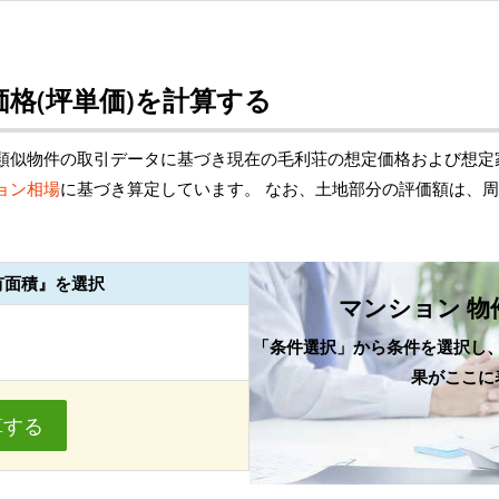
格(坪単価)を計算する
類似物件の取引データに基づき現在の毛利荘の想定価格および想定
ョン相場
に基づき算定しています。 なお、土地部分の評価額は、
有面積』を選択
マンション 物
「条件選択」から条件を選択し
果がここに
算する