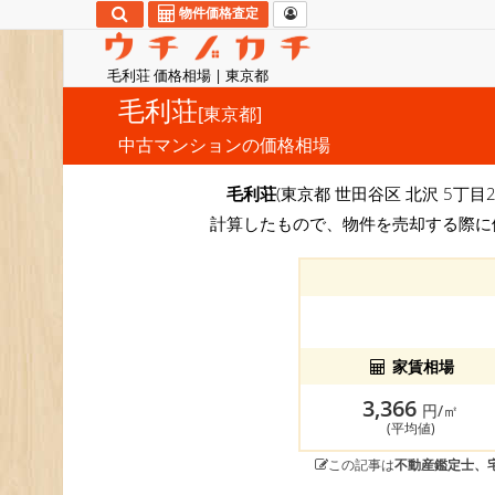
物件価格査定
毛利荘 価格相場 | 東京都
毛利荘
[東京都]
中古マンションの価格相場
毛利荘
(東京都 世田谷区 北沢 5丁目
計算したもので、物件を売却する際に
家賃相場
3,366
円/㎡
(平均値)
この記事は
不動産鑑定士、