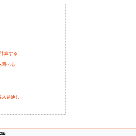
を計算する
を調べる
将来見通し
)
2級