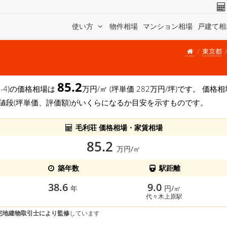
使い方
物件相場
マンション相場
戸建て相
東京都
85.2
2-4)の価格相場は
万円/㎡ (坪単価 282万円/坪)です。 価
値段(坪単価、評価額)がいくらになるか目安を示すものです。
毛利荘 価格相場・家賃相場
85.2
万円/㎡
築年数
駅距離
38.6
9.0
年
円/㎡
代々木上原駅
宅地建物取引士により監修
しています