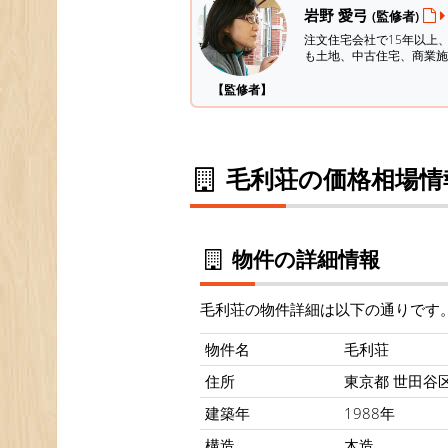
岩野 愛弓
(監修者)
注文住宅会社で15年以上
も土地、中古住宅、商業施
【監修者】
毛利荘の価格相場情
物件の詳細情報
毛利荘の物件詳細は以下の通りです
物件名
毛利荘
住所
東京都 世田谷区 
建築年
1988年
構造
木造