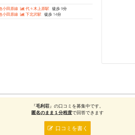
急小田原線
代々木上原駅
徒歩 9分
急小田原線
下北沢駅
徒歩 14分
『
毛利荘
』の口コミを募集中です。
匿名のまま１分程度
で回答できます
口コミを書く