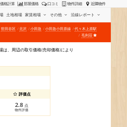
価格計算
部屋価格
口コミ
物件詳細
近隣物件
場
土地相場
家賃相場
その他
沿線レポート
世田谷区
北沢
小田急
小田急小田原線
代々木上原駅
毛利荘
格相場は、周辺の取引価格(売却価格)により
評価点
2.8
点
物件評価