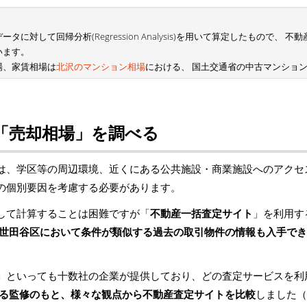
に対して回帰分析(Regression Analysis)を用いて算定したもので、
います。
場、家賃相場は
北沢のマンション相場
における、 国土交通省の中古マンショ
「売却相場」を調べる
は、学区等の周辺環境、近くにある公共施設・商業施設へのアクセ
の個別要因を考慮する必要があります。
して計算することは困難ですが「
不動産一括査定サイト
」を利用す
世田谷区において条件が類似する過去の取引物件の情報も入手でき
」といっても十数社の企業が提供しており、どの査定サービスを利
る監修のもと、様々な観点から不動産査定サイトを比較
しました（