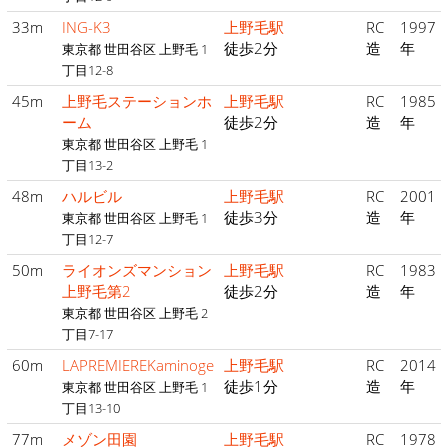
33m
ING-K3
上野毛駅
RC
1997
徒歩2分
造
年
東京都 世田谷区 上野毛 1
丁目12-8
45m
上野毛ステーションホ
上野毛駅
RC
1985
ーム
徒歩2分
造
年
東京都 世田谷区 上野毛 1
丁目13-2
48m
ハルビル
上野毛駅
RC
2001
徒歩3分
造
年
東京都 世田谷区 上野毛 1
丁目12-7
50m
ライオンズマンション
上野毛駅
RC
1983
上野毛第2
徒歩2分
造
年
東京都 世田谷区 上野毛 2
丁目7-17
60m
LAPREMIEREKaminoge
上野毛駅
RC
2014
徒歩1分
造
年
東京都 世田谷区 上野毛 1
丁目13-10
77m
メゾン田園
上野毛駅
RC
1978