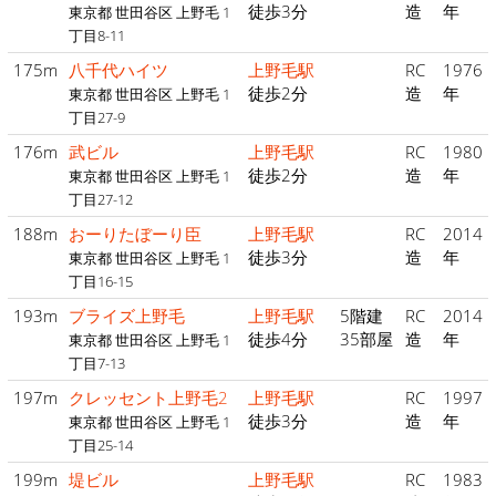
徒歩3分
造
年
東京都 世田谷区 上野毛 1
丁目8-11
175m
八千代ハイツ
上野毛駅
RC
1976
徒歩2分
造
年
東京都 世田谷区 上野毛 1
丁目27-9
176m
武ビル
上野毛駅
RC
1980
徒歩2分
造
年
東京都 世田谷区 上野毛 1
丁目27-12
188m
おーりたぼーり臣
上野毛駅
RC
2014
徒歩3分
造
年
東京都 世田谷区 上野毛 1
丁目16-15
193m
ブライズ上野毛
上野毛駅
5階建
RC
2014
徒歩4分
35部屋
造
年
東京都 世田谷区 上野毛 1
丁目7-13
197m
クレッセント上野毛2
上野毛駅
RC
1997
徒歩3分
造
年
東京都 世田谷区 上野毛 1
丁目25-14
199m
堤ビル
上野毛駅
RC
1983