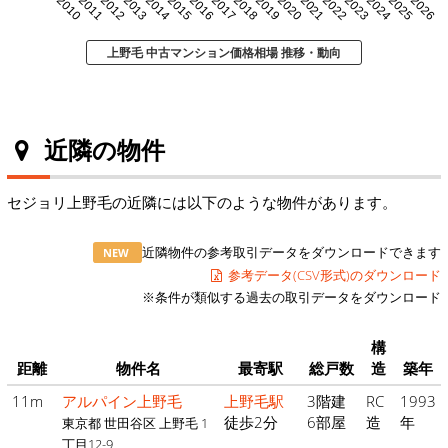
2010
2011
2012
2013
2014
2015
2016
2017
2018
2019
2020
2021
2022
2023
2024
2025
2026
上野毛 中古マンション価格相場 推移・動向
近隣の物件
セジョリ上野毛の近隣には以下のような物件があります。
近隣物件の参考取引データをダウンロードできます
NEW
参考データ(CSV形式)のダウンロード
※条件が類似する過去の取引データをダウンロード
構
距離
物件名
最寄駅
総戸数
造
築年
11m
アルパイン上野毛
上野毛駅
3階建
RC
1993
徒歩2分
6部屋
造
年
東京都 世田谷区 上野毛 1
丁目12-9