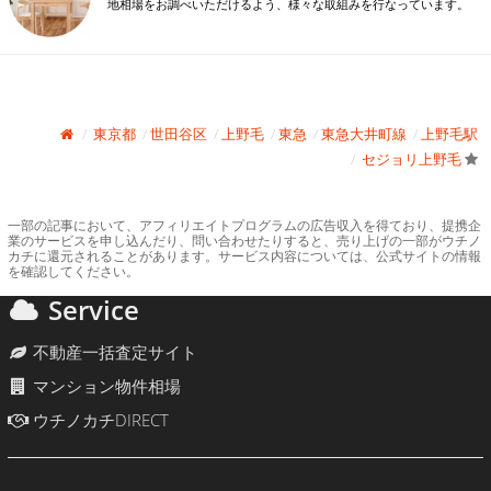
地相場をお調べいただけるよう、様々な取組みを行なっています。
東京都
世田谷区
上野毛
東急
東急大井町線
上野毛駅
セジョリ上野毛
一部の記事において、アフィリエイトプログラムの広告収入を得ており、提携企
業のサービスを申し込んだり、問い合わせたりすると、売り上げの一部がウチノ
カチに還元されることがあります。サービス内容については、公式サイトの情報
を確認してください。
Service
不動産一括査定サイト
マンション物件相場
ウチノカチDIRECT