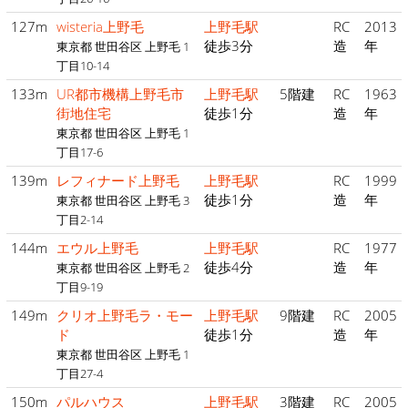
127m
wisteria上野毛
上野毛駅
RC
2013
徒歩3分
造
年
東京都 世田谷区 上野毛 1
丁目10-14
133m
UR都市機構上野毛市
上野毛駅
5階建
RC
1963
街地住宅
徒歩1分
造
年
東京都 世田谷区 上野毛 1
丁目17-6
139m
レフィナード上野毛
上野毛駅
RC
1999
徒歩1分
造
年
東京都 世田谷区 上野毛 3
丁目2-14
144m
エウル上野毛
上野毛駅
RC
1977
徒歩4分
造
年
東京都 世田谷区 上野毛 2
丁目9-19
149m
クリオ上野毛ラ・モー
上野毛駅
9階建
RC
2005
ド
徒歩1分
造
年
東京都 世田谷区 上野毛 1
丁目27-4
150m
パルハウス
上野毛駅
3階建
RC
2005