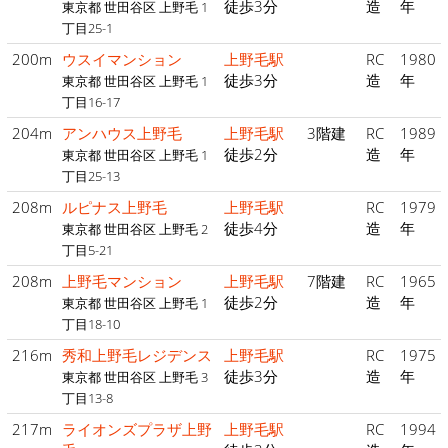
徒歩3分
造
年
東京都 世田谷区 上野毛 1
丁目25-1
200m
ウスイマンション
上野毛駅
RC
1980
徒歩3分
造
年
東京都 世田谷区 上野毛 1
丁目16-17
204m
アンハウス上野毛
上野毛駅
3階建
RC
1989
徒歩2分
造
年
東京都 世田谷区 上野毛 1
丁目25-13
208m
ルピナス上野毛
上野毛駅
RC
1979
徒歩4分
造
年
東京都 世田谷区 上野毛 2
丁目5-21
208m
上野毛マンション
上野毛駅
7階建
RC
1965
徒歩2分
造
年
東京都 世田谷区 上野毛 1
丁目18-10
216m
秀和上野毛レジデンス
上野毛駅
RC
1975
徒歩3分
造
年
東京都 世田谷区 上野毛 3
丁目13-8
217m
ライオンズプラザ上野
上野毛駅
RC
1994