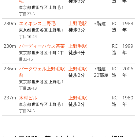
毛
徒歩3分
造
年
東京都 世田谷区 上野毛 1
丁目23-5
230m
エミネンス上野毛
上野毛駅
3階建
RC
1988
徒歩3分
造
年
東京都 世田谷区 上野毛 1
丁目16-24
230m
バーディーハウス茶茶
上野毛駅
RC
1999
徒歩3分
造
年
東京都 世田谷区 中町 2丁
目33-15
236m
パークウェル上野毛駅
上野毛駅
7階建
RC
2006
前
徒歩2分
20部屋
造
年
東京都 世田谷区 上野毛 1
丁目28-13
237m
木村ビル
上野毛駅
RC
1980
徒歩2分
造
年
東京都 世田谷区 上野毛 1
丁目24-5