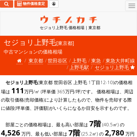
物件価格査定
To
na
セジョリ上野毛 価格相場 | 東京都
セジョリ上野毛
[東京都]
中古マンションの価格相場
東京都
世田谷区
上野毛
東急
東急大井町線
上野毛駅
セジョリ上野毛
セジョリ上野毛
(東京都 世田谷区 上野毛 1丁目12-10)の価格相
111
場は
万円/㎡ (坪単価 365万円/坪)です。 価格相場は、周辺
の取引価格(売却価格)により計算したもので、物件を売却する際
に値段(坪単価、評価額)がいくらになるか目安を示すものです。
7階
部屋ごとの価格相場は、最も高い部屋は
(40.5㎡) の
4,526
7階
2,780
万円、最も低い部屋は
(25.2㎡) の
万円