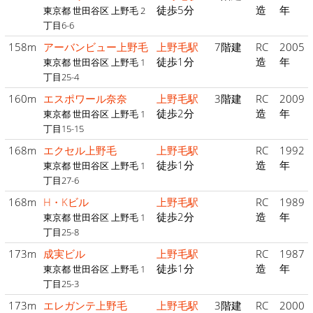
徒歩5分
造
年
東京都 世田谷区 上野毛 2
丁目6-6
158m
アーバンビュー上野毛
上野毛駅
7階建
RC
2005
徒歩1分
造
年
東京都 世田谷区 上野毛 1
丁目25-4
160m
エスポワール奈奈
上野毛駅
3階建
RC
2009
徒歩2分
造
年
東京都 世田谷区 上野毛 1
丁目15-15
168m
エクセル上野毛
上野毛駅
RC
1992
徒歩1分
造
年
東京都 世田谷区 上野毛 1
丁目27-6
168m
H・Kビル
上野毛駅
RC
1989
徒歩2分
造
年
東京都 世田谷区 上野毛 1
丁目25-8
173m
成実ビル
上野毛駅
RC
1987
徒歩1分
造
年
東京都 世田谷区 上野毛 1
丁目25-3
173m
エレガンテ上野毛
上野毛駅
3階建
RC
2000