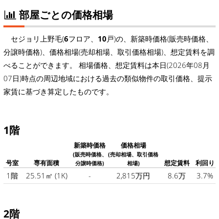
部屋ごとの価格相場
セジョリ上野毛(
6
フロア、
10
戸)の、新築時価格(販売時価格、
分譲時価格)、価格相場(売却相場、取引価格相場)、想定賃料を調
べることができます。 相場価格、想定賃料は本日(2026年08月
07日)時点の周辺地域における過去の類似物件の取引価格、提示
家賃に基づき算定したものです。
1階
新築時価格
価格相場
(販売時価格、
(売却相場、取引価格
号室
専有面積
想定賃料
利回り
分譲時価格)
相場)
1階
25.51㎡
(1K)
-
2,815万円
8.6万
3.7%
2階