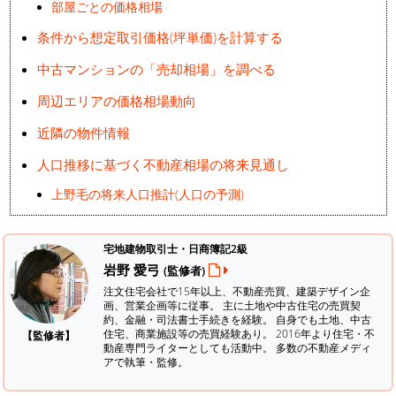
部屋ごとの価格相場
条件から想定取引価格(坪単価)を計算する
中古マンションの「売却相場」を調べる
周辺エリアの価格相場動向
近隣の物件情報
人口推移に基づく不動産相場の将来見通し
上野毛の将来人口推計(人口の予測)
宅地建物取引士・日商簿記2級
岩野 愛弓
(監修者)
注文住宅会社で15年以上、不動産売買、建築デザイン企
画、営業企画等に従事。 主に土地や中古住宅の売買契
約、金融・司法書士手続きを経験。
自身でも土地、中古
住宅、商業施設等の売買経験あり。 2016年より住宅・不
【監修者】
動産専門ライターとしても活動中。 多数の不動産メディ
アで執筆・監修。