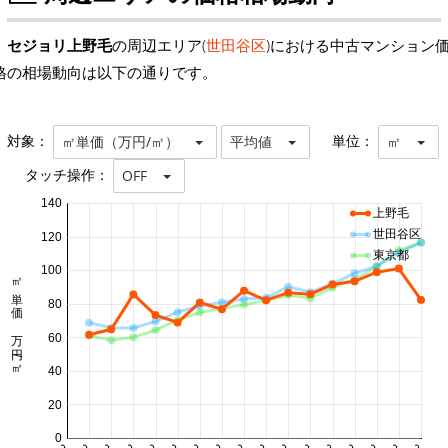
セジョリ上野毛
の周辺エリア(
世田谷区
)における中古マンション
格の相場動向は以下の通りです。
対象：
単位：
㎡単価（万円/㎡）
平均値
㎡
タッチ操作：
OFF
140
上野毛
世田谷区
120
東京都
100
㎡単価 万円/㎡
80
60
40
20
0