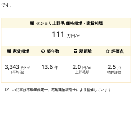
です。
セジョリ上野毛 価格相場・家賃相場
111
万円/㎡
家賃相場
築年数
駅距離
評価点
3,343
13.6
2.0
2.5
円/㎡
年
円/㎡
点
(平均値)
上野毛駅
物件評価
この記事は
不動産鑑定士、宅地建物取引士により監修
しています