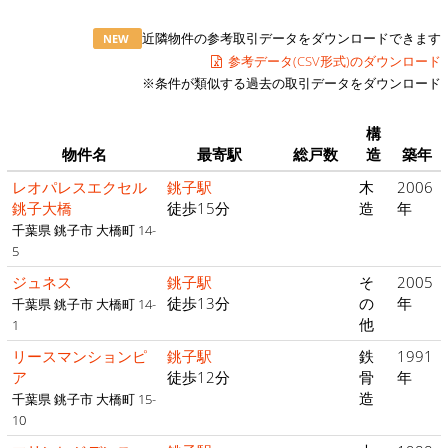
近隣物件の参考取引データをダウンロードできます
NEW
参考データ(CSV形式)のダウンロード
※条件が類似する過去の取引データをダウンロード
構
物件名
最寄駅
総戸数
造
築年
レオパレスエクセル
銚子駅
木
2006
銚子大橋
徒歩15分
造
年
千葉県 銚子市 大橋町 14-
5
ジュネス
銚子駅
そ
2005
徒歩13分
の
年
千葉県 銚子市 大橋町 14-
他
1
リースマンションピ
銚子駅
鉄
1991
ア
徒歩12分
骨
年
造
千葉県 銚子市 大橋町 15-
10