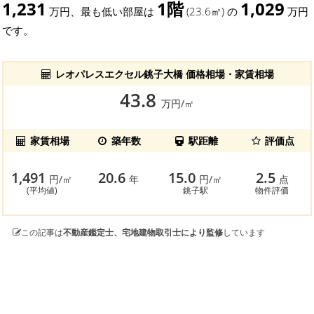
1,231
1階
1,029
万円、最も低い部屋は
(23.6㎡) の
万円
です。
レオパレスエクセル銚子大橋 価格相場・家賃相場
43.8
万円/㎡
家賃相場
築年数
駅距離
評価点
1,491
20.6
15.0
2.5
円/㎡
年
円/㎡
点
(平均値)
銚子駅
物件評価
この記事は
不動産鑑定士、宅地建物取引士により監修
しています