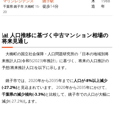
マリンレジデンス
銚子駅
木
1988
徒歩14分
造
年
千葉県 銚子市 大橋町 15-
20
人口推移に基づく中古マンション相場の
将来見通し
大橋町の国立社会保障・人口問題研究所の「日本の地域別将
来推計人口(令和5(2023)年推計)」に基づく、将来の人口推計の
予想(将来推計人口)を以下に示します。
銚子市では、2020年から2035年までに
人口が-8%以上減少
(-27.2%)
と見込まれています。 2020年から2035年にかけて、
千葉県の減少傾向(-3.3%)
と比較して、銚子市での人口が大幅に
減少(-27.2%)します。