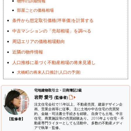
物件の詳細情報
部屋ごとの価格相場
条件から想定取引価格(坪単価)を計算する
中古マンションの「売却相場」を調べる
周辺エリアの価格相場動向
近隣の物件情報
人口推移に基づく不動産相場の将来見通し
大橋町の将来人口推計(人口の予測)
宅地建物取引士・日商簿記2級
岩野 愛弓
(監修者)
注文住宅会社で15年以上、不動産売買、建築デザイン企
画、営業企画等に従事。 主に土地や中古住宅の売買契
約、金融・司法書士手続きを経験。
自身でも土地、中古
住宅、商業施設等の売買経験あり。 2016年より住宅・不
【監修者】
動産専門ライターとしても活動中。 多数の不動産メディ
アで執筆・監修。