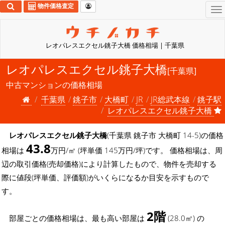
物件価格査定
To
na
レオパレスエクセル銚子大橋 価格相場 | 千葉県
レオパレスエクセル銚子大橋
[千葉県]
中古マンションの価格相場
千葉県
銚子市
大橋町
JR
JR総武本線
銚子駅
レオパレスエクセル銚子大橋
レオパレスエクセル銚子大橋
(千葉県 銚子市 大橋町 14-5)の価格
43.8
相場は
万円/㎡ (坪単価 145万円/坪)です。 価格相場は、周
辺の取引価格(売却価格)により計算したもので、物件を売却する
際に値段(坪単価、評価額)がいくらになるか目安を示すもので
す。
2階
部屋ごとの価格相場は、最も高い部屋は
(28.0㎡) の