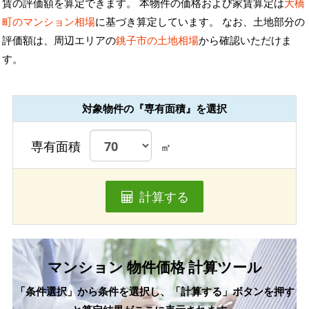
賃の評価額を算定できます。 本物件の価格および家賃算定は
大橋
町のマンション相場
に基づき算定しています。 なお、土地部分の
評価額は、周辺エリアの
銚子市の土地相場
から確認いただけま
す。
対象物件の『専有面積』を選択
専有面積
㎡
計算する
マンション 物件価格 計算ツール
「条件選択」から条件を選択し、「計算する」ボタンを押す