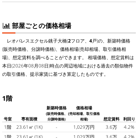
部屋ごとの価格相場
レオパレスエクセル銚子大橋(
2
フロア、
4
戸)の、新築時価格
(販売時価格、分譲時価格)、価格相場(売却相場、取引価格相
場)、想定賃料を調べることができます。 相場価格、想定賃料は
本日(2026年08月08日)時点の周辺地域における過去の類似物件
の取引価格、提示家賃に基づき算定したものです。
1階
新築時価格
価格相場
(販売時価格、
(売却相場、取引価格
号室
専有面積
想定賃料
利回り
分譲時価格)
相場)
1階
23.61㎡
(1K)
-
1,029万円
3.6万
4.2%
1階
23.61㎡
(1K)
-
1,029万円
3.6万
4.2%