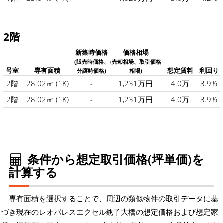
2階
新築時価格
価格相場
(販売時価格、
(売却相場、取引価格
号室
専有面積
想定賃料
利回り
分譲時価格)
相場)
2階
28.02㎡
(1K)
-
1,231万円
4.0万
3.9%
2階
28.02㎡
(1K)
-
1,231万円
4.0万
3.9%
条件から想定取引価格(坪単価)を
計算する
専有面積を選択することで、周辺の類似物件の取引データに基
づき現在のレオパレスエクセル銚子大橋の想定価格および想定家