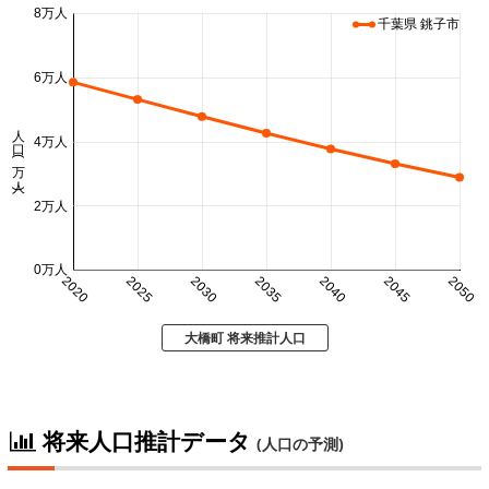
8万人
千葉県 銚子市
6万人
人口 (万人)
4万人
2万人
0万人
2020
2025
2030
2035
2040
2045
2050
大橋町 将来推計人口
将来人口推計データ
(人口の予測)