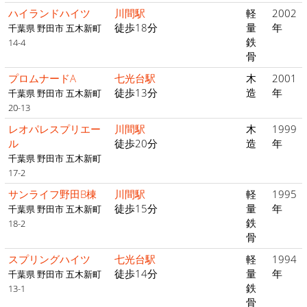
ハイランドハイツ
川間駅
軽
2002
徒歩18分
量
年
千葉県 野田市 五木新町
鉄
14-4
骨
プロムナードA
七光台駅
木
2001
徒歩13分
造
年
千葉県 野田市 五木新町
20-13
レオパレスプリエー
川間駅
木
1999
ル
徒歩20分
造
年
千葉県 野田市 五木新町
17-2
サンライフ野田B棟
川間駅
軽
1995
徒歩15分
量
年
千葉県 野田市 五木新町
鉄
18-2
骨
スプリングハイツ
七光台駅
軽
1994
徒歩14分
量
年
千葉県 野田市 五木新町
鉄
13-1
骨