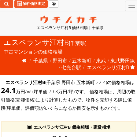
物件価格査定
To
na
エスペランサ江村B 価格相場 | 千葉県
エスペランサ江村B
[千葉県]
中古マンションの価格相場
千葉県
野田市
五木新町
東武
東武野田線
七光台駅
エスペランサ江村B
エスペランサ江村B
(千葉県 野田市 五木新町 22-4)の価格相場は
24.1
万円/㎡ (坪単価 79.8万円/坪)です。 価格相場は、周辺の取
引価格(売却価格)により計算したもので、物件を売却する際に値
段(坪単価、評価額)がいくらになるか目安を示すものです。
エスペランサ江村B 価格相場・家賃相場