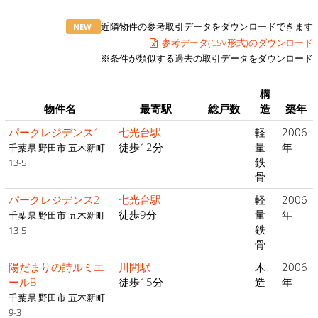
近隣物件の参考取引データをダウンロードできます
NEW
参考データ(CSV形式)のダウンロード
※条件が類似する過去の取引データをダウンロード
構
物件名
最寄駅
総戸数
造
築年
パークレジデンス1
七光台駅
軽
2006
徒歩12分
量
年
千葉県 野田市 五木新町
鉄
13-5
骨
パークレジデンス2
七光台駅
軽
2006
徒歩9分
量
年
千葉県 野田市 五木新町
鉄
13-5
骨
陽だまりの詩ルミエ
川間駅
木
2006
ールB
徒歩15分
造
年
千葉県 野田市 五木新町
9-3