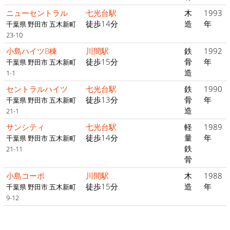
ニューセントラル
七光台駅
木
1993
徒歩14分
造
年
千葉県 野田市 五木新町
23-10
小島ハイツB棟
川間駅
鉄
1992
徒歩15分
骨
年
千葉県 野田市 五木新町
造
1-1
セントラルハイツ
七光台駅
鉄
1990
徒歩13分
骨
年
千葉県 野田市 五木新町
造
21-1
サンシティ
七光台駅
軽
1989
徒歩14分
量
年
千葉県 野田市 五木新町
鉄
21-11
骨
小島コーポ
川間駅
木
1988
徒歩15分
造
年
千葉県 野田市 五木新町
9-12