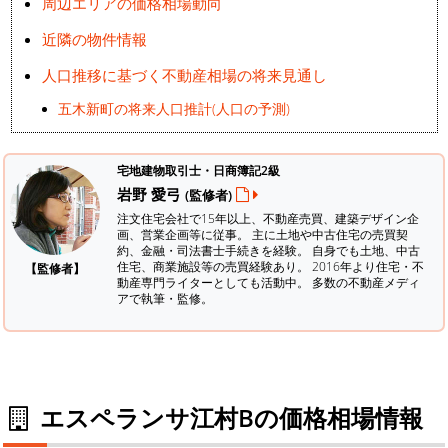
周辺エリアの価格相場動向
近隣の物件情報
人口推移に基づく不動産相場の将来見通し
五木新町の将来人口推計(人口の予測)
宅地建物取引士・日商簿記2級
岩野 愛弓
(監修者)
注文住宅会社で15年以上、不動産売買、建築デザイン企
画、営業企画等に従事。 主に土地や中古住宅の売買契
約、金融・司法書士手続きを経験。
自身でも土地、中古
住宅、商業施設等の売買経験あり。 2016年より住宅・不
【監修者】
動産専門ライターとしても活動中。 多数の不動産メディ
アで執筆・監修。
エスペランサ江村Bの価格相場情報