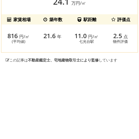
24.1
万円/㎡
家賃相場
築年数
駅距離
評価点
816
21.6
11.0
2.5
円/㎡
年
円/㎡
点
(平均値)
七光台駅
物件評価
この記事は
不動産鑑定士、宅地建物取引士により監修
しています