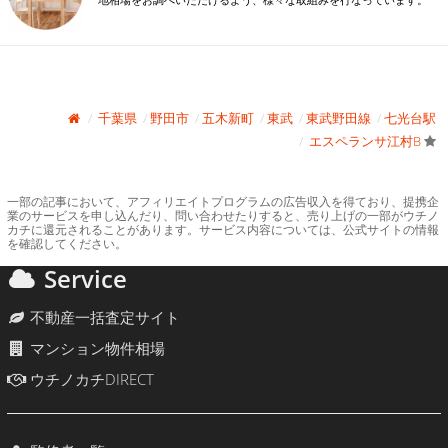
地相場をお調べいただけるよう、様々な取組みを行なっています。
千葉県
野田市
五木新町
東武
東武野田線
七光台駅
エスペランサ江村B
一部の記事において、アフィリエイトプログラムの広告収入を得ており、提携企
業のサービスを申し込んだり、問い合わせたりすると、売り上げの一部がウチノ
カチに還元されることがあります。サービス内容については、公式サイトの情報
を確認してください。
Service
不動産一括査定サイト
マンション物件相場
ウチノカチDIRECT