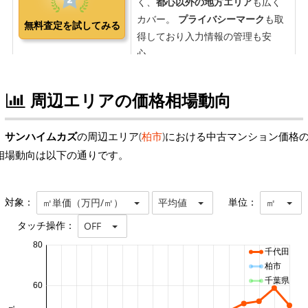
周辺エリアの価格相場動向
サンハイムカズ
の周辺エリア(
柏市
)における中古マンション価格
相場動向は以下の通りです。
対象：
単位：
㎡単価（万円/㎡）
平均値
㎡
タッチ操作：
OFF
80
千代田
柏市
千葉県
60