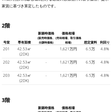
家賃に基づき算定したものです。
2階
新築時価格
価格相場
(販売時価格、
(売却相場、取引価格
号室
専有面積
想定賃料
利回り
分譲時価格)
相場)
201
42.53㎡
-
1,621万円
6.5万
4.8%
(2DK)
202
42.53㎡
-
1,621万円
6.5万
4.8%
(2DK)
203
42.53㎡
-
1,621万円
6.5万
4.8%
(2DK)
3階
新築時価格
価格相場