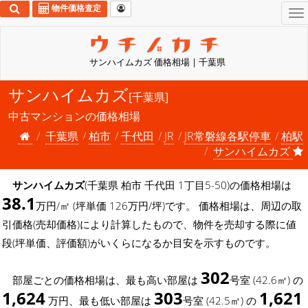
物件価格査定
To
na
サンハイムカズ 価格相場 | 千葉県
サンハイムカズ
[千葉県]
中古マンションの価格相場
千葉県
柏市
千代田
JR
JR常磐線各駅停車
柏駅
サンハイムカズ
サンハイムカズ
(千葉県 柏市 千代田 1丁目5-50)の価格相場は
38.1
万円/㎡ (坪単価 126万円/坪)です。 価格相場は、周辺の取
引価格(売却価格)により計算したもので、物件を売却する際に値
段(坪単価、評価額)がいくらになるか目安を示すものです。
302
部屋ごとの価格相場は、最も高い部屋は
号室 (42.6㎡) の
1,624
303
1,621
万円、最も低い部屋は
号室 (42.5㎡) の