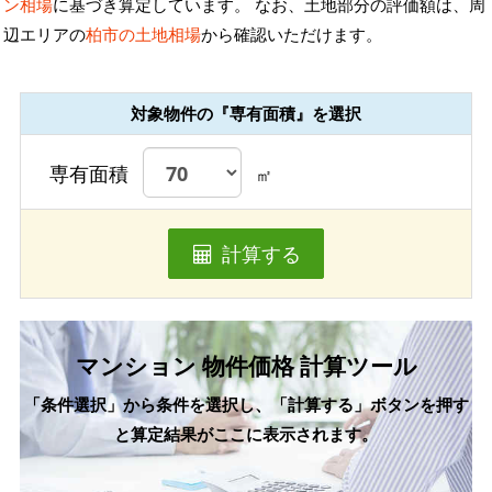
ン相場
に基づき算定しています。 なお、土地部分の評価額は、周
辺エリアの
柏市の土地相場
から確認いただけます。
対象物件の『専有面積』を選択
専有面積
㎡
計算する
マンション 物件価格 計算ツール
「条件選択」から条件を選択し、「計算する」ボタンを押す
と算定結果がここに表示されます。