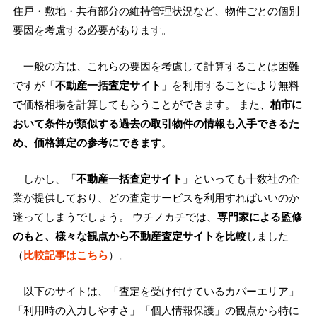
住戸・敷地・共有部分の維持管理状況など、物件ごとの個別
要因を考慮する必要があります。
一般の方は、これらの要因を考慮して計算することは困難
ですが「
不動産一括査定サイト
」を利用することにより無料
で価格相場を計算してもらうことができます。 また、
柏市に
おいて条件が類似する過去の取引物件の情報も入手できるた
め、価格算定の参考にできます
。
しかし、「
不動産一括査定サイト
」といっても十数社の企
業が提供しており、どの査定サービスを利用すればいいのか
迷ってしまうでしょう。 ウチノカチでは、
専門家による監修
のもと、様々な観点から不動産査定サイトを比較
しました
（
比較記事はこちら
）。
以下のサイトは、「査定を受け付けているカバーエリア」
「利用時の入力しやすさ」「個人情報保護」の観点から特に