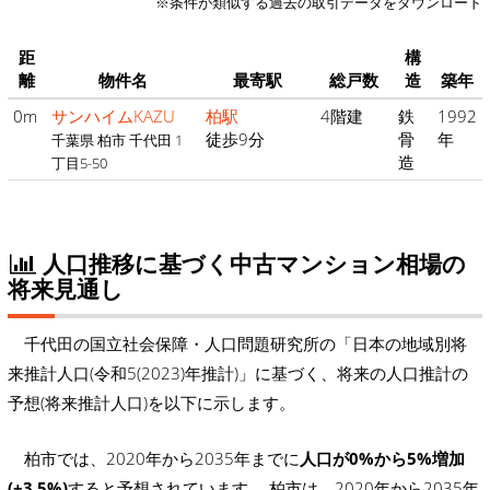
※条件が類似する過去の取引データをダウンロード
距
構
離
物件名
最寄駅
総戸数
造
築年
0m
サンハイムKAZU
柏駅
4階建
鉄
1992
徒歩9分
骨
年
千葉県 柏市 千代田 1
造
丁目5-50
人口推移に基づく中古マンション相場の
将来見通し
千代田の国立社会保障・人口問題研究所の「日本の地域別将
来推計人口(令和5(2023)年推計)」に基づく、将来の人口推計の
予想(将来推計人口)を以下に示します。
柏市では、2020年から2035年までに
人口が0%から5%増加
(+3.5%)
すると予想されています。 柏市は、2020年から2035年