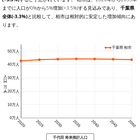
までに人口が0%から5%増加(+3.5%)する見込みであり、
千葉県
全体(-3.3%)
と比較して、柏市は相対的に安定した増加傾向にあ
ります。
千葉県 柏市
50万人
40万人
人口 (万人)
30万人
20万人
10万人
0万人
2020
2025
2030
2035
2040
2045
2050
千代田 将来推計人口