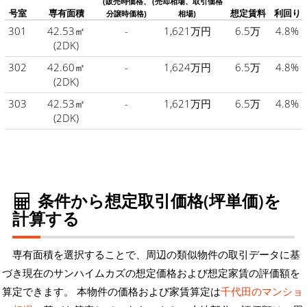
(販売時価格、
(売却相場、取引価格
号室
専有面積
想定賃料
利回り
分譲時価格)
相場)
301
42.53㎡
-
1,621万円
6.5万
4.8%
(2DK)
302
42.60㎡
-
1,624万円
6.5万
4.8%
(2DK)
303
42.53㎡
-
1,621万円
6.5万
4.8%
(2DK)
条件から想定取引価格(坪単価)を
計算する
専有面積を選択することで、周辺の類似物件の取引データに基
づき現在のサンハイムカズの想定価格および想定家賃の評価額を
算定できます。 本物件の価格および家賃算定は
千代田のマンショ