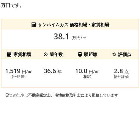
万円です。
サンハイムカズ 価格相場・家賃相場
38.1
万円/㎡
家賃相場
築年数
駅距離
評価点
1,519
36.6
10.0
2.8
円/㎡
年
円/㎡
点
(平均値)
柏駅
物件評価
この記事は
不動産鑑定士、宅地建物取引士により監修
しています