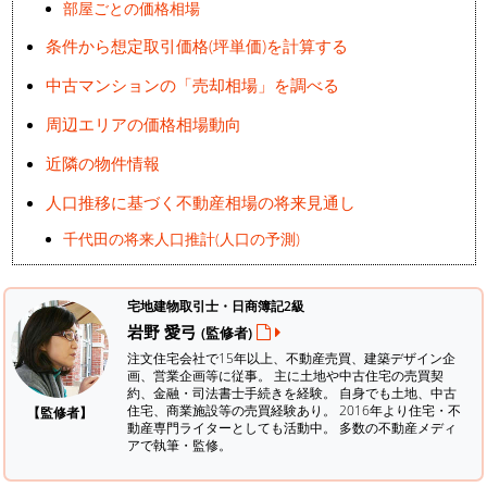
部屋ごとの価格相場
条件から想定取引価格(坪単価)を計算する
中古マンションの「売却相場」を調べる
周辺エリアの価格相場動向
近隣の物件情報
人口推移に基づく不動産相場の将来見通し
千代田の将来人口推計(人口の予測)
宅地建物取引士・日商簿記2級
岩野 愛弓
(監修者)
注文住宅会社で15年以上、不動産売買、建築デザイン企
画、営業企画等に従事。 主に土地や中古住宅の売買契
約、金融・司法書士手続きを経験。
自身でも土地、中古
住宅、商業施設等の売買経験あり。 2016年より住宅・不
【監修者】
動産専門ライターとしても活動中。 多数の不動産メディ
アで執筆・監修。