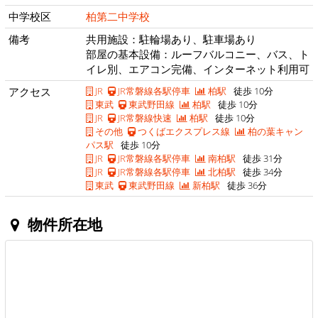
中学校区
柏第二中学校
備考
共用施設：駐輪場あり、駐車場あり
部屋の基本設備：ルーフバルコニー、バス、ト
イレ別、エアコン完備、インターネット利用可
アクセス
JR
JR常磐線各駅停車
柏駅
徒歩 10分
東武
東武野田線
柏駅
徒歩 10分
JR
JR常磐線快速
柏駅
徒歩 10分
その他
つくばエクスプレス線
柏の葉キャン
パス駅
徒歩 10分
JR
JR常磐線各駅停車
南柏駅
徒歩 31分
JR
JR常磐線各駅停車
北柏駅
徒歩 34分
東武
東武野田線
新柏駅
徒歩 36分
物件所在地