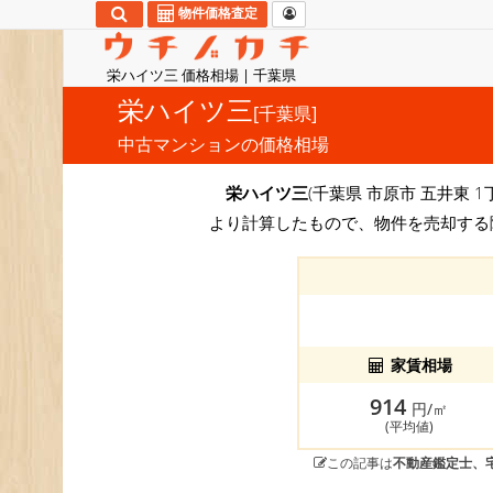
物件価格査定
栄ハイツ三 価格相場 | 千葉県
栄ハイツ三
[千葉県]
中古マンションの価格相場
栄ハイツ三
(千葉県 市原市 五井東 1
より計算したもので、物件を売却する
家賃相場
914
円/㎡
(平均値)
この記事は
不動産鑑定士、