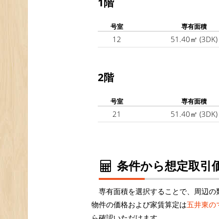
1階
号室
専有面積
12
51.40㎡
(3DK)
2階
号室
専有面積
21
51.40㎡
(3DK)
条件から想定取引価
専有面積を選択することで、周辺の
物件の価格および家賃算定は
五井東の
ら確認いただけます。