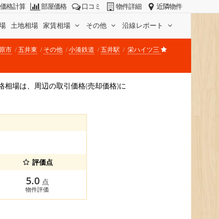
価格計算
部屋価格
口コミ
物件詳細
近隣物件
場
土地相場
家賃相場
その他
沿線レポート
原市
五井東
その他
小湊鉄道
五井駅
栄ハイツ三
。 価格相場は、周辺の取引価格(売却価格)に
評価点
5.0
点
物件評価