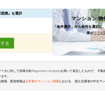
有面積』を選択
マンション 物
「条件選択」から条件を選択し
果がここに
算する
に対して回帰分析(Regression Analysis)を用いて算定したもので、
います。
格相場、家賃相場は
五井東のマンション相場
における、 国土交通省の中古マ