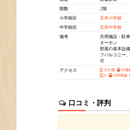
階数
2階
小学校区
五井小学校
中学校区
五井中学校
備考
共用施設：駐車
ターホン
部屋の基本設
フバルコニー
可
アクセス
その他
小湊
JR
JR内房線
口コミ・評判