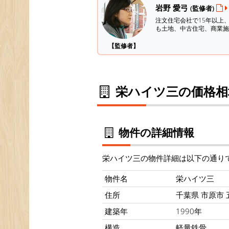
岩野 愛弓
(監修者)
注文住宅会社で15年以上
も土地、中古住宅、商業施
【監修者】
栄ハイツ三の価格相
物件の詳細情報
栄ハイツ三の物件詳細は以下の通り
物件名
栄ハイツ三
住所
千葉県 市原市 五
建築年
1990年
構造
軽量鉄骨