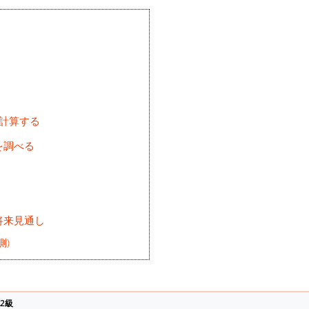
を計算する
を調べる
将来見通し
測)
2級