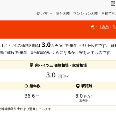
使い方
物件相場
マンション相場
戸建て相
千葉県
市
3.0
丁目17-24)の価格相場は
万円/㎡ (坪単価 9.9万円/坪)です
際に値段(坪単価、評価額)がいくらになるか目安を示すものです。
栄ハイツ三 価格相場・家賃相場
3.0
万円/㎡
築年数
駅距離
36.6
8.0
年
円/㎡
五井駅
宅地建物取引士により監修
しています