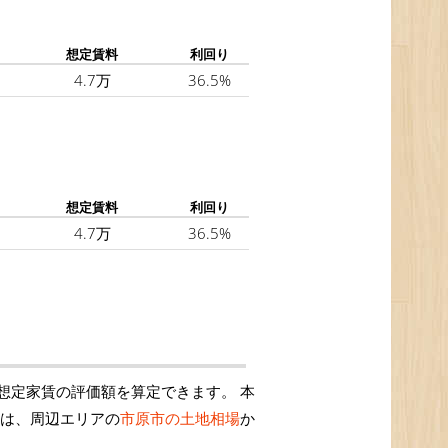
想定賃料
利回り
4.7万
36.5%
想定賃料
利回り
4.7万
36.5%
想定家賃の評価額を算定できます。 本
額は、周辺エリアの
市原市の土地相場
か