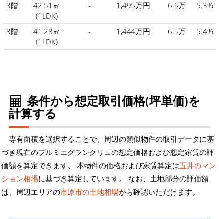
3階
42.51㎡
-
1,495万円
6.6万
5.3%
(1LDK)
3階
41.28㎡
-
1,444万円
6.5万
5.4%
(1LDK)
条件から想定取引価格(坪単価)を
計算する
専有面積を選択することで、周辺の類似物件の取引データに基
づき現在のプルミエグランクリュの想定価格および想定家賃の評
価額を算定できます。 本物件の価格および家賃算定は
五井のマン
ション相場
に基づき算定しています。 なお、土地部分の評価額
は、周辺エリアの
市原市の土地相場
から確認いただけます。