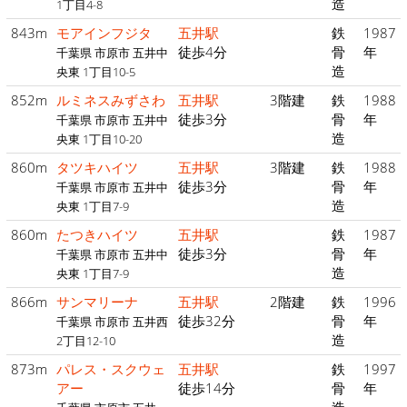
造
1丁目4-8
843m
モアインフジタ
五井駅
鉄
1987
徒歩4分
骨
年
千葉県 市原市 五井中
造
央東 1丁目10-5
852m
ルミネスみずさわ
五井駅
3階建
鉄
1988
徒歩3分
骨
年
千葉県 市原市 五井中
造
央東 1丁目10-20
860m
タツキハイツ
五井駅
3階建
鉄
1988
徒歩3分
骨
年
千葉県 市原市 五井中
造
央東 1丁目7-9
860m
たつきハイツ
五井駅
鉄
1987
徒歩3分
骨
年
千葉県 市原市 五井中
造
央東 1丁目7-9
866m
サンマリーナ
五井駅
2階建
鉄
1996
徒歩32分
骨
年
千葉県 市原市 五井西
造
2丁目12-10
873m
パレス・スクウェ
五井駅
鉄
1997
アー
徒歩14分
骨
年