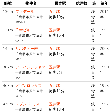
距離
物件名
最寄駅
総戸数
造
築年
130m
フィデール
五井駅
鉄
2011
徒歩10分
骨
年
千葉県 市原市 五井
造
1961-1
131m
千幸ビル
五井駅
鉄
1991
徒歩15分
骨
年
千葉県 市原市 五井
造
921-6
142m
リバティー寿
五井駅
鉄
2003
徒歩14分
骨
年
千葉県 市原市 五井
造
907
367m
アーバンシラヤマ
五井駅
鉄
1990
徒歩8分
骨
年
千葉県 市原市 五井
造
1549
468m
メゾンロウタス
五井駅
鉄
1993
徒歩11分
骨
年
千葉県 市原市 五井
造
2672
470m
メゾンドールB
五井駅
鉄
1992
徒歩13分
骨
年
千葉県 市原市 五井