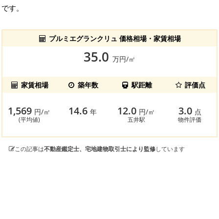
です。
プルミエグランクリュ 価格相場・家賃相場
35.0
万円/㎡
家賃相場
築年数
駅距離
評価点
1,569
14.6
12.0
3.0
円/㎡
年
円/㎡
点
(平均値)
五井駅
物件評価
この記事は
不動産鑑定士、宅地建物取引士により監修
しています