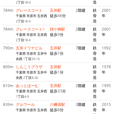
造
2丁目18-4
784m
グレースコート
五井駅
2階建
鉄
2001
徒歩48分
骨
年
千葉県 市原市 五井西
造
2丁目18-4
784m
グレースコートII
姉ケ崎駅
2階建
鉄
2001
徒歩9分
骨
年
千葉県 市原市 五井西
造
2丁目18-4
790m
五井イワナビル
五井駅
7階建
鉄
1992
徒歩7分
骨
年
千葉県 市原市 五井中
造
央西 1丁目33-15
809m
しんこうプラザ
五井駅
鉄
1978
徒歩1分
骨
年
千葉県 市原市 五井中
造
央西 2丁目8-26
810m
あっとほーむ
五井駅
2階建
鉄
1995
徒歩33分
骨
年
千葉県 市原市 五井西
造
1丁目4-9
839m
グルワール
八幡宿駅
3階建
鉄
2015
徒歩8分
骨
年
千葉県 市原市 五井西