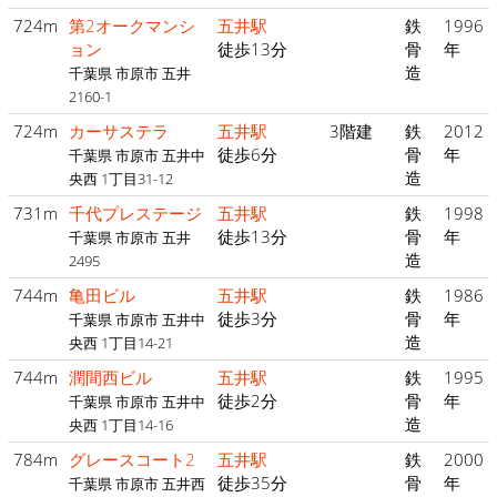
724m
第2オークマンシ
五井駅
鉄
1996
ョン
徒歩13分
骨
年
造
千葉県 市原市 五井
2160-1
724m
カーサステラ
五井駅
3階建
鉄
2012
徒歩6分
骨
年
千葉県 市原市 五井中
造
央西 1丁目31-12
731m
千代プレステージ
五井駅
鉄
1998
徒歩13分
骨
年
千葉県 市原市 五井
造
2495
744m
亀田ビル
五井駅
鉄
1986
徒歩3分
骨
年
千葉県 市原市 五井中
造
央西 1丁目14-21
744m
潤間西ビル
五井駅
鉄
1995
徒歩2分
骨
年
千葉県 市原市 五井中
造
央西 1丁目14-16
784m
グレースコート2
五井駅
鉄
2000
徒歩35分
骨
年
千葉県 市原市 五井西