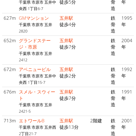
徒歩5分
骨
年
千葉県 市原市 五井中
造
央西 1丁目6-7
627m
GMマンション
五井駅
鉄
1995
徒歩4分
骨
年
千葉県 市原市 五井
造
2820
652m
グランドステー
五井駅
鉄
2004
ジ・市原
徒歩7分
骨
年
造
千葉県 市原市 五井
2412
672m
アベニュービル
五井駅
鉄
1992
徒歩2分
骨
年
千葉県 市原市 五井中
造
央西 1丁目15-7
676m
スメル・スウィー
五井駅
鉄
1991
ト
徒歩7分
骨
年
造
千葉県 市原市 五井
2421-5
713m
エトワールB
五井駅
2階建
鉄
2001
徒歩13分
骨
年
千葉県 市原市 五井西
造
2丁目21-7