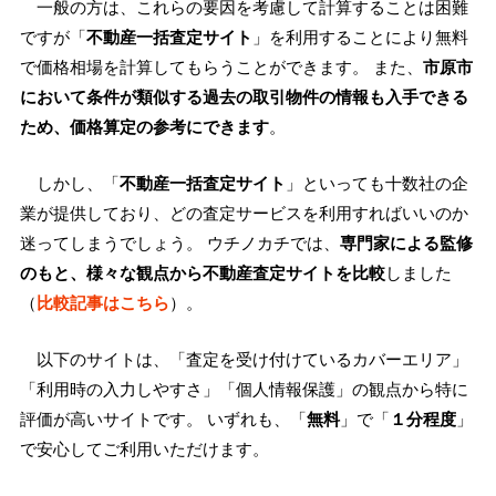
一般の方は、これらの要因を考慮して計算することは困難
ですが「
不動産一括査定サイト
」を利用することにより無料
で価格相場を計算してもらうことができます。 また、
市原市
において条件が類似する過去の取引物件の情報も入手できる
ため、価格算定の参考にできます
。
しかし、「
不動産一括査定サイト
」といっても十数社の企
業が提供しており、どの査定サービスを利用すればいいのか
迷ってしまうでしょう。 ウチノカチでは、
専門家による監修
のもと、様々な観点から不動産査定サイトを比較
しました
（
比較記事はこちら
）。
以下のサイトは、「査定を受け付けているカバーエリア」
「利用時の入力しやすさ」「個人情報保護」の観点から特に
評価が高いサイトです。 いずれも、「
無料
」で「
１分程度
」
で安心してご利用いただけます。