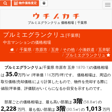
物件価格査定
To
na
プルミエグランクリュ 価格相場 | 千葉県
プルミエグランクリュ
[千葉県]
中古マンションの価格相場
千葉県
市原市
五井
その他
小湊鉄道
五井駅
プルミエグランクリュ
プルミエグランクリュ
(千葉県 市原市 五井 1870-1)の価格相場
35.0
は
万円/㎡ (坪単価 116万円/坪)です。 価格相場は、周辺の
取引価格(売却価格)により計算したもので、物件を売却する際に
値段(坪単価、評価額)がいくらになるか目安を示すものです。
3階
部屋ごとの価格相場は、最も高い部屋は
(58.8㎡) の
2,228
3階
1,013
万円、最も低い部屋は
(30.5㎡) の
万円