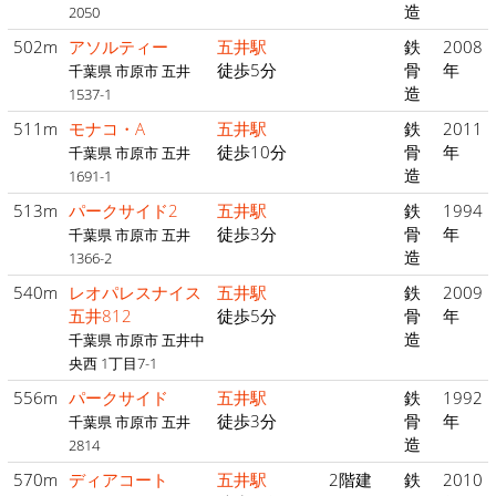
造
2050
502m
アソルティー
五井駅
鉄
2008
徒歩5分
骨
年
千葉県 市原市 五井
造
1537-1
511m
モナコ・A
五井駅
鉄
2011
徒歩10分
骨
年
千葉県 市原市 五井
造
1691-1
513m
パークサイド2
五井駅
鉄
1994
徒歩3分
骨
年
千葉県 市原市 五井
造
1366-2
540m
レオパレスナイス
五井駅
鉄
2009
五井812
徒歩5分
骨
年
造
千葉県 市原市 五井中
央西 1丁目7-1
556m
パークサイド
五井駅
鉄
1992
徒歩3分
骨
年
千葉県 市原市 五井
造
2814
570m
ディアコート
五井駅
2階建
鉄
2010