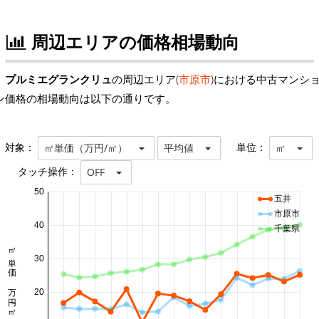
周辺エリアの価格相場動向
プルミエグランクリュ
の周辺エリア(
市原市
)における中古マンシ
ン価格の相場動向は以下の通りです。
対象：
単位：
㎡単価（万円/㎡）
平均値
㎡
タッチ操作：
OFF
50
五井
市原市
40
千葉県
㎡単価 万円/㎡
30
20