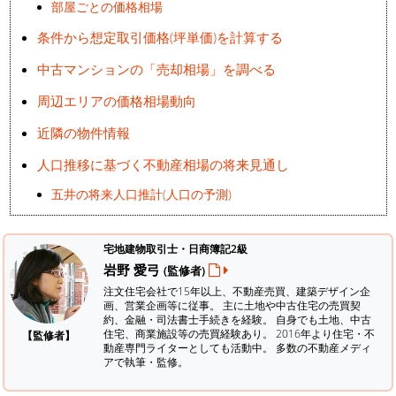
部屋ごとの価格相場
条件から想定取引価格(坪単価)を計算する
中古マンションの「売却相場」を調べる
周辺エリアの価格相場動向
近隣の物件情報
人口推移に基づく不動産相場の将来見通し
五井の将来人口推計(人口の予測)
宅地建物取引士・日商簿記2級
岩野 愛弓
(監修者)
注文住宅会社で15年以上、不動産売買、建築デザイン企
画、営業企画等に従事。 主に土地や中古住宅の売買契
約、金融・司法書士手続きを経験。
自身でも土地、中古
住宅、商業施設等の売買経験あり。 2016年より住宅・不
【監修者】
動産専門ライターとしても活動中。 多数の不動産メディ
アで執筆・監修。