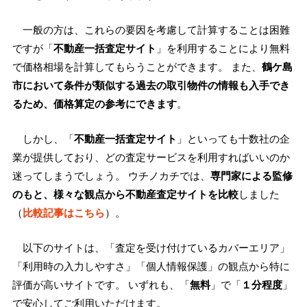
一般の方は、これらの要因を考慮して計算することは困難
ですが「
不動産一括査定サイト
」を利用することにより無料
で価格相場を計算してもらうことができます。 また、
鶴ケ島
市において条件が類似する過去の取引物件の情報も入手でき
るため、価格算定の参考にできます
。
しかし、「
不動産一括査定サイト
」といっても十数社の企
業が提供しており、どの査定サービスを利用すればいいのか
迷ってしまうでしょう。 ウチノカチでは、
専門家による監修
のもと、様々な観点から不動産査定サイトを比較
しました
（
比較記事はこちら
）。
以下のサイトは、「査定を受け付けているカバーエリア」
「利用時の入力しやすさ」「個人情報保護」の観点から特に
評価が高いサイトです。 いずれも、「
無料
」で「
１分程度
」
で安心してご利用いただけます。