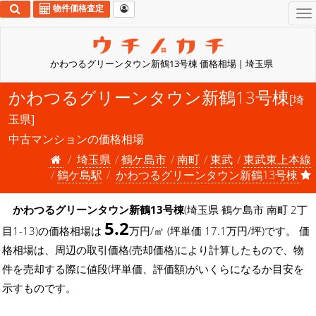
物件価格査定
To
na
かわつるグリーンタウン新鶴13号棟 価格相場 | 埼玉県
かわつるグリーンタウン新鶴13号棟
[埼
玉県]
中古マンションの価格相場
埼玉県
鶴ケ島市
南町
東武
東武東上本線
鶴ケ島駅
かわつるグリーンタウン新鶴13号棟
かわつるグリーンタウン新鶴13号棟
(埼玉県 鶴ケ島市 南町 2丁
5.2
目1-13)の価格相場は
万円/㎡ (坪単価 17.1万円/坪)です。 価
格相場は、周辺の取引価格(売却価格)により計算したもので、物
件を売却する際に値段(坪単価、評価額)がいくらになるか目安を
示すものです。