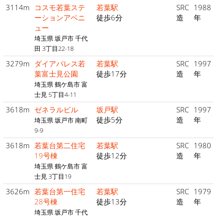
3114m
コスモ若葉ステ
若葉駅
SRC
1988
ーションアベニ
徒歩6分
造
年
ュー
埼玉県 坂戸市 千代
田 3丁目22-18
3279m
ダイアパレス若
若葉駅
SRC
1997
葉富士見公園
徒歩17分
造
年
埼玉県 鶴ケ島市 富
士見 5丁目4-11
3618m
ゼネラルビル
坂戸駅
SRC
1997
徒歩5分
造
年
埼玉県 坂戸市 南町
9-9
3618m
若葉台第二住宅
若葉駅
SRC
1980
19号棟
徒歩12分
造
年
埼玉県 鶴ケ島市 富
士見 3丁目19
3626m
若葉台第一住宅
若葉駅
SRC
1979
28号棟
徒歩13分
造
年
埼玉県 坂戸市 千代