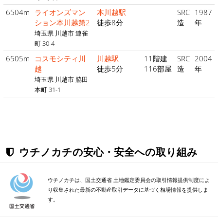
6504m
ライオンズマン
本川越駅
SRC
1987
ション本川越第2
徒歩8分
造
年
埼玉県 川越市 連雀
町 30-4
6505m
コスモシティ川
川越駅
11階建
SRC
2004
越
徒歩5分
116部屋
造
年
埼玉県 川越市 脇田
本町 31-1
ウチノカチの安心・安全への取り組み
ウチノカチは、国土交通省 土地鑑定委員会の取引情報提供制度によ
り収集された最新の不動産取引データに基づく相場情報を提供しま
す。