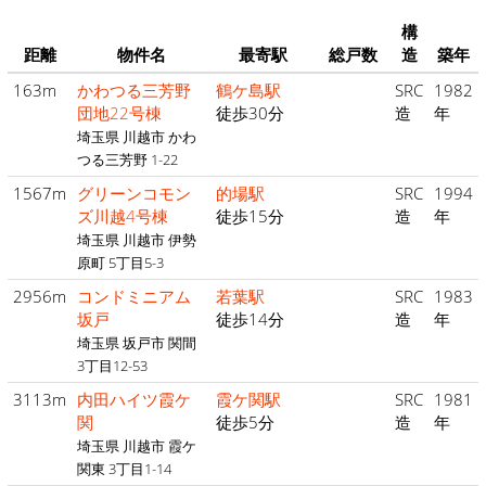
構
距離
物件名
最寄駅
総戸数
造
築年
163m
かわつる三芳野
鶴ケ島駅
SRC
1982
団地22号棟
徒歩30分
造
年
埼玉県 川越市 かわ
つる三芳野 1-22
1567m
グリーンコモン
的場駅
SRC
1994
ズ川越4号棟
徒歩15分
造
年
埼玉県 川越市 伊勢
原町 5丁目5-3
2956m
コンドミニアム
若葉駅
SRC
1983
坂戸
徒歩14分
造
年
埼玉県 坂戸市 関間
3丁目12-53
3113m
内田ハイツ霞ケ
霞ケ関駅
SRC
1981
関
徒歩5分
造
年
埼玉県 川越市 霞ケ
関東 3丁目1-14