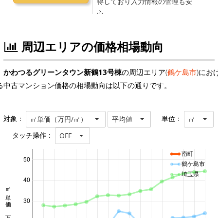
周辺エリアの価格相場動向
かわつるグリーンタウン新鶴13号棟
の周辺エリア(
鶴ケ島市
)にお
る中古マンション価格の相場動向は以下の通りです。
対象：
単位：
㎡単価（万円/㎡）
平均値
㎡
タッチ操作：
OFF
南町
50
鶴ケ島市
埼玉県
40
㎡単価 万円/㎡
30