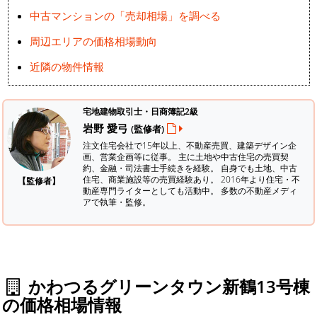
中古マンションの「売却相場」を調べる
周辺エリアの価格相場動向
近隣の物件情報
宅地建物取引士・日商簿記2級
岩野 愛弓
(監修者)
注文住宅会社で15年以上、不動産売買、建築デザイン企
画、営業企画等に従事。 主に土地や中古住宅の売買契
約、金融・司法書士手続きを経験。
自身でも土地、中古
住宅、商業施設等の売買経験あり。 2016年より住宅・不
【監修者】
動産専門ライターとしても活動中。 多数の不動産メディ
アで執筆・監修。
かわつるグリーンタウン新鶴13号棟
の価格相場情報