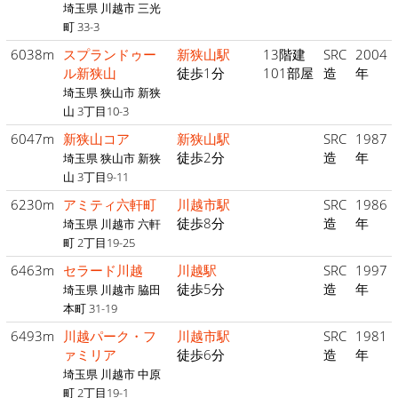
埼玉県 川越市 三光
町 33-3
6038m
スプランドゥー
新狭山駅
13階建
SRC
2004
ル新狭山
徒歩1分
101部屋
造
年
埼玉県 狭山市 新狭
山 3丁目10-3
6047m
新狭山コア
新狭山駅
SRC
1987
徒歩2分
造
年
埼玉県 狭山市 新狭
山 3丁目9-11
6230m
アミティ六軒町
川越市駅
SRC
1986
徒歩8分
造
年
埼玉県 川越市 六軒
町 2丁目19-25
6463m
セラード川越
川越駅
SRC
1997
徒歩5分
造
年
埼玉県 川越市 脇田
本町 31-19
6493m
川越パーク・フ
川越市駅
SRC
1981
ァミリア
徒歩6分
造
年
埼玉県 川越市 中原
町 2丁目19-1