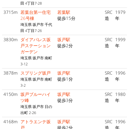
田 4丁目7-28
3715m
若葉台第一住宅
若葉駅
SRC
1979
26号棟
徒歩15分
造
年
埼玉県 坂戸市 千代
田 4丁目7-26
3830m
ダイアパレス坂
坂戸駅
SRC
1999
戸ステーション
徒歩2分
造
年
ガーデン
埼玉県 坂戸市 南町
3-12
3878m
スプリング坂戸
坂戸駅
SRC
1996
徒歩1分
造
年
埼玉県 坂戸市 南町
3-2
4150m
坂戸ブルーハイ
坂戸駅
SRC
1980
ツ峰
徒歩3分
造
年
埼玉県 坂戸市 日の
出町 2-26
4168m
アトラエンテ坂
坂戸駅
SRC
1996
戸
徒歩2分
造
年