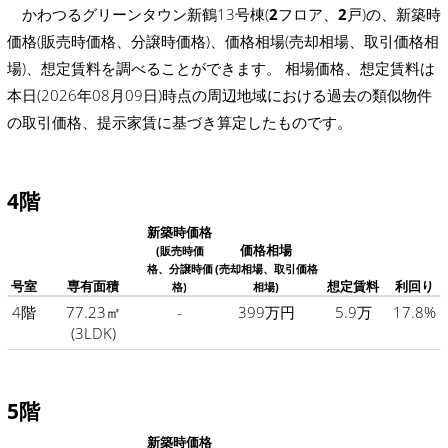
かわつるグリーンタウン新鶴13号棟(
2
フロア、
2
戸)の、新築時
価格(販売時価格、分譲時価格)、価格相場(売却相場、取引価格相
場)、想定賃料を調べることができます。 相場価格、想定賃料は
本日(2026年08月09日)時点の周辺地域における過去の類似物件
の取引価格、提示家賃に基づき算定したものです。
4階
新築時価格
価格相場
(販売時価
格、分譲時価
(売却相場、取引価格
号室
専有面積
想定賃料
利回り
格)
相場)
4階
77.23㎡
-
399万円
5.9万
17.8%
(3LDK)
5階
新築時価格