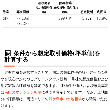
価格相場
(販売時価
格、分譲時価
(売却相場、取引価格
号室
専有面積
想定賃料
利回り
格)
相場)
5階
77.23㎡
-
399万円
5.9万
17.8%
(3LDK)
条件から想定取引価格(坪単価)を
計算する
専有面積を選択することで、周辺の類似物件の取引データに基
づき現在のかわつるグリーンタウン新鶴13号棟の想定価格および
想定家賃の評価額を算定できます。 本物件の価格および家賃算定
は
南町のマンション相場
に基づき算定しています。 なお、土地部
分の評価額は、周辺エリアの
鶴ケ島市の土地相場
から確認いただ
けます。