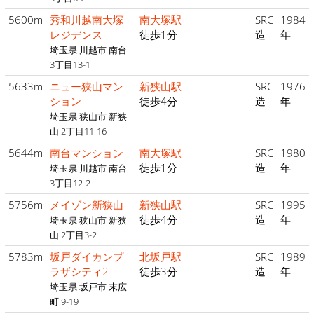
5600m
秀和川越南大塚
南大塚駅
SRC
1984
レジデンス
徒歩1分
造
年
埼玉県 川越市 南台
3丁目13-1
5633m
ニュー狭山マン
新狭山駅
SRC
1976
ション
徒歩4分
造
年
埼玉県 狭山市 新狭
山 2丁目11-16
5644m
南台マンション
南大塚駅
SRC
1980
徒歩1分
造
年
埼玉県 川越市 南台
3丁目12-2
5756m
メイゾン新狭山
新狭山駅
SRC
1995
徒歩4分
造
年
埼玉県 狭山市 新狭
山 2丁目3-2
5783m
坂戸ダイカンプ
北坂戸駅
SRC
1989
ラザシティ2
徒歩3分
造
年
埼玉県 坂戸市 末広
町 9-19