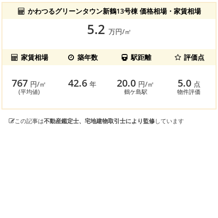
かわつるグリーンタウン新鶴13号棟 価格相場・家賃相場
5.2
万円/㎡
家賃相場
築年数
駅距離
評価点
767
42.6
20.0
5.0
円/㎡
年
円/㎡
点
(平均値)
鶴ケ島駅
物件評価
この記事は
不動産鑑定士、宅地建物取引士により監修
しています