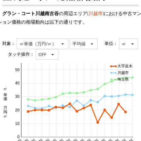
グラン・コート川越南古谷
の周辺エリア(
川越市
)における中古マ
ション価格の相場動向は以下の通りです。
対象：
単位：
㎡単価（万円/㎡）
平均値
㎡
タッチ操作：
OFF
大字並木
50
川越市
埼玉県
40
㎡単価 万円/㎡
30
20
10
0