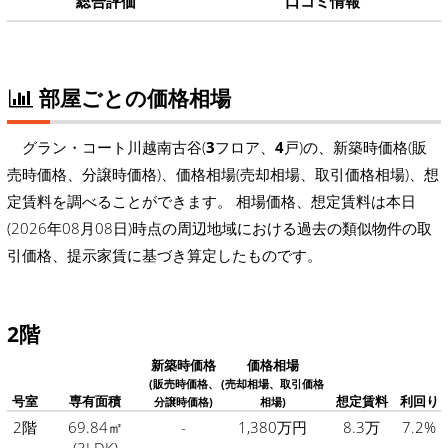
総合評価
口コミ情報
部屋ごとの価格相場
グラン・コート川越南古谷(
3
フロア、
4
戸)の、新築時価格(販
売時価格、分譲時価格)、価格相場(売却相場、取引価格相場)、想
定賃料を調べることができます。 相場価格、想定賃料は本日
(2026年08月08日)時点の周辺地域における過去の類似物件の取
引価格、提示家賃に基づき算定したものです。
2階
新築時価格
価格相場
(販売時価格、
(売却相場、取引価格
号室
専有面積
想定賃料
利回り
分譲時価格)
相場)
2階
69.84㎡
-
1,380万円
8.3万
7.2%