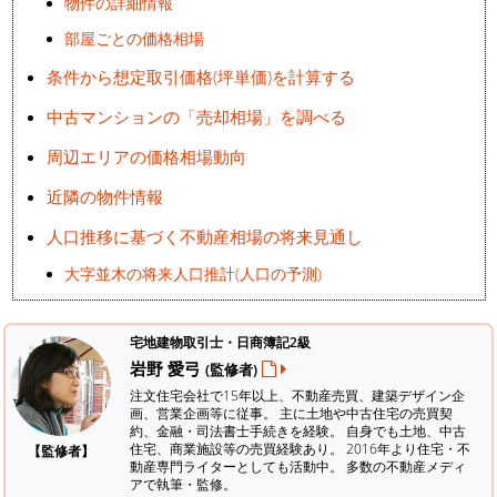
物件の詳細情報
部屋ごとの価格相場
条件から想定取引価格(坪単価)を計算する
中古マンションの「売却相場」を調べる
周辺エリアの価格相場動向
近隣の物件情報
人口推移に基づく不動産相場の将来見通し
大字並木の将来人口推計(人口の予測)
宅地建物取引士・日商簿記2級
岩野 愛弓
(監修者)
注文住宅会社で15年以上、不動産売買、建築デザイン企
画、営業企画等に従事。 主に土地や中古住宅の売買契
約、金融・司法書士手続きを経験。
自身でも土地、中古
住宅、商業施設等の売買経験あり。 2016年より住宅・不
【監修者】
動産専門ライターとしても活動中。 多数の不動産メディ
アで執筆・監修。