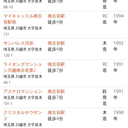
徒歩3分
骨
年
埼玉県 川越市 大字並木
造
88-10
マイキャッスル南古
南古谷駅
RC
1994
谷駅前
徒歩4分
造
年
埼玉県 川越市 大字並木
121
サンパレス渋谷
南古谷駅
木
1992
徒歩4分
造
年
埼玉県 川越市 大字並木
120-1
ライオンズマンショ
南古谷駅
RC
1991
ン川越南古谷第2
徒歩7分
造
年
埼玉県 川越市 大字並木
49-1
アスナロマンション
南古谷駅
鉄
1991
徒歩7分
骨
年
埼玉県 川越市 大字並木
造
101-1
クリスタルサウザン
南古谷駅
木
1990
ド
徒歩4分
造
年
埼玉県 川越市 大字並木