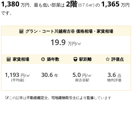
1,380
2階
1,365
万円、最も低い部屋は
(67.6㎡) の
万円
です。
グラン・コート川越南古谷 価格相場・家賃相場
19.9
万円/㎡
家賃相場
築年数
駅距離
評価点
1,193
30.6
5.0
3.6
円/㎡
年
円/㎡
点
(平均値)
南古谷駅
物件評価
この記事は
不動産鑑定士、宅地建物取引士により監修
しています