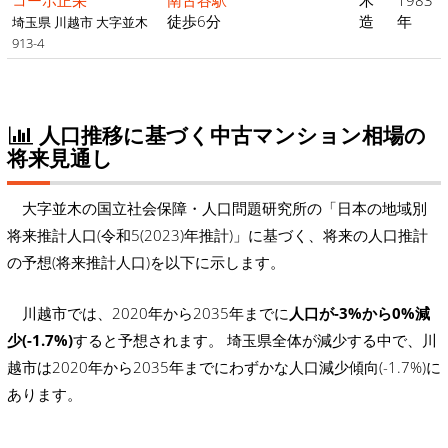
コーポ正栄
南古谷駅
木
1983
徒歩6分
造
年
埼玉県 川越市 大字並木
913-4
人口推移に基づく中古マンション相場の
将来見通し
大字並木の国立社会保障・人口問題研究所の「日本の地域別
将来推計人口(令和5(2023)年推計)」に基づく、将来の人口推計
の予想(将来推計人口)を以下に示します。
川越市では、2020年から2035年までに
人口が-3%から0%減
少(-1.7%)
すると予想されます。 埼玉県全体が減少する中で、川
越市は2020年から2035年までにわずかな人口減少傾向(-1.7%)に
あります。