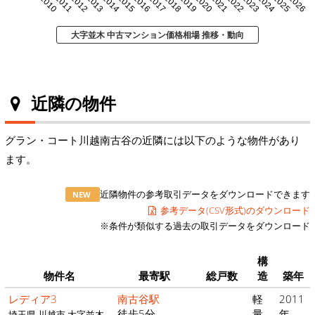
2010
2011
2012
2013
2014
2015
2016
2017
2018
2019
2020
2021
2022
2023
2024
2025
2026
大字並木 中古マンション価格相場 推移・動向
近隣の物件
グラン・コート川越南古谷の近隣には以下のような物件があり
ます。
近隣物件の参考取引データをダウンロードできます
NEW
参考データ(CSV形式)のダウンロード
※条件が類似する過去の取引データをダウンロード
構
物件名
最寄駅
総戸数
造
築年
レディア3
南古谷駅
軽
2011
徒歩5分
量
年
埼玉県 川越市 大字並木