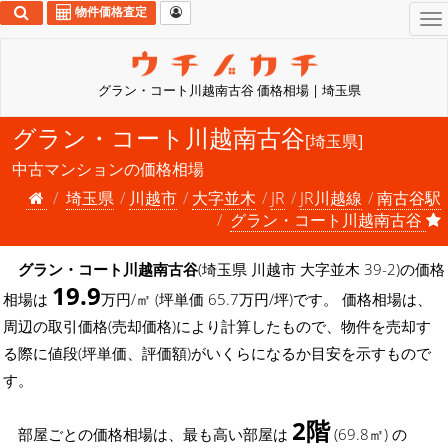
物件価格査定
To
na
グラン・コート川越南古谷 価格相場 | 埼玉県
グラン・コート川越南古谷
[埼玉県]
中古マンションの価格相場
埼玉県
川越市
大字並木
JR
JR川越線
南古谷駅
グラン・コート川越南古谷
グラン・コート川越南古谷
(埼玉県 川越市 大字並木 39-2)の価格
19.9
相場は
万円/㎡ (坪単価 65.7万円/坪)です。 価格相場は、
周辺の取引価格(売却価格)により計算したもので、物件を売却す
る際に値段(坪単価、評価額)がいくらになるか目安を示すもので
す。
2階
部屋ごとの価格相場は、最も高い部屋は
(69.8㎡) の