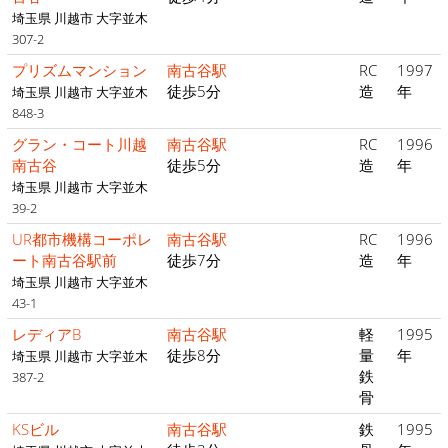
埼玉県 川越市 大字並木
307-2
プリズムマンション
南古谷駅
RC
1997
徒歩5分
造
年
埼玉県 川越市 大字並木
848-3
グラン・コート川越
南古谷駅
RC
1996
南古谷
徒歩5分
造
年
埼玉県 川越市 大字並木
39-2
UR都市機構コーポレ
南古谷駅
RC
1996
ート南古谷駅前
徒歩7分
造
年
埼玉県 川越市 大字並木
43-1
レディアB
南古谷駅
軽
1995
徒歩8分
量
年
埼玉県 川越市 大字並木
鉄
387-2
骨
KSビル
南古谷駅
鉄
1995