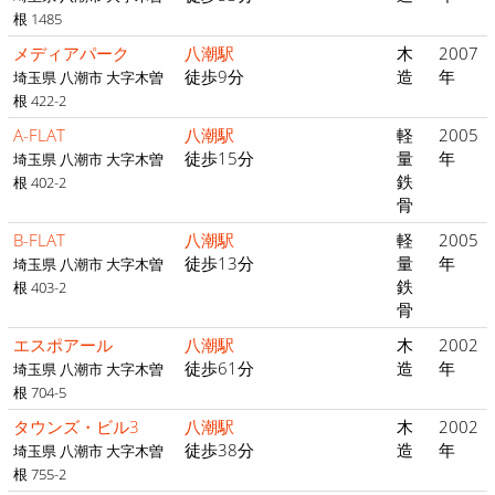
根 1485
メディアパーク
八潮駅
木
2007
徒歩9分
造
年
埼玉県 八潮市 大字木曽
根 422-2
A-FLAT
八潮駅
軽
2005
徒歩15分
量
年
埼玉県 八潮市 大字木曽
鉄
根 402-2
骨
B-FLAT
八潮駅
軽
2005
徒歩13分
量
年
埼玉県 八潮市 大字木曽
鉄
根 403-2
骨
エスポアール
八潮駅
木
2002
徒歩61分
造
年
埼玉県 八潮市 大字木曽
根 704-5
タウンズ・ビル3
八潮駅
木
2002
徒歩38分
造
年
埼玉県 八潮市 大字木曽
根 755-2