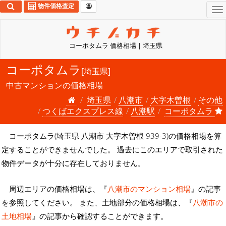
物件価格査定
To
na
コーポタムラ 価格相場 | 埼玉県
コーポタムラ
[埼玉県]
中古マンションの価格相場
埼玉県
八潮市
大字木曽根
その他
つくばエクスプレス線
八潮駅
コーポタムラ
コーポタムラ(埼玉県 八潮市 大字木曽根 939-3)の価格相場を算
定することができませんでした。 過去にこのエリアで取引された
物件データが十分に存在しておりません。
周辺エリアの価格相場は、『
八潮市のマンション相場
』の記事
を参照してください。 また、土地部分の価格相場は、『
八潮市の
土地相場
』の記事から確認することができます。