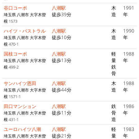
谷口コーポ
八潮駅
木
1991
徒歩39分
造
年
埼玉県 八潮市 大字木曽
根 1573
ハイツ・パストラル
八潮駅
木
1990
徒歩10分
造
年
埼玉県 八潮市 大字木曽
根 470-1
国枝コーポ
八潮駅
軽
1988
徒歩13分
量
年
埼玉県 八潮市 大字木曽
鉄
根 499-2
骨
サンハイツ恩田
八潮駅
木
1988
徒歩44分
造
年
埼玉県 八潮市 大字木曽
根 1571-1
田口マンション
八潮駅
鉄
1986
徒歩11分
骨
年
埼玉県 八潮市 大字木曽
造
根 431-1
ユーロハイツ八潮
八潮駅
軽
1983
徒歩21分
量
年
埼玉県 八潮市 大字木曽