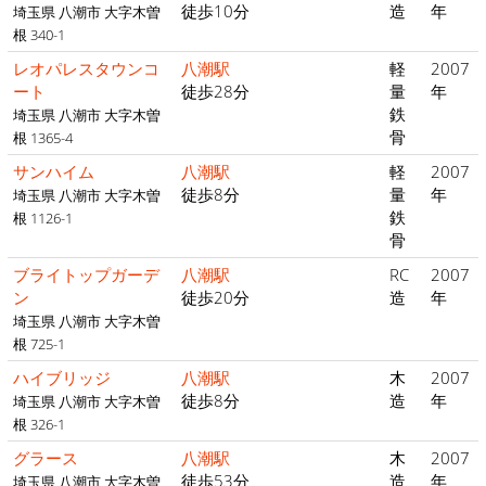
徒歩10分
造
年
埼玉県 八潮市 大字木曽
根 340-1
レオパレスタウンコ
八潮駅
軽
2007
ート
徒歩28分
量
年
鉄
埼玉県 八潮市 大字木曽
骨
根 1365-4
サンハイム
八潮駅
軽
2007
徒歩8分
量
年
埼玉県 八潮市 大字木曽
鉄
根 1126-1
骨
ブライトップガーデ
八潮駅
RC
2007
ン
徒歩20分
造
年
埼玉県 八潮市 大字木曽
根 725-1
ハイブリッジ
八潮駅
木
2007
徒歩8分
造
年
埼玉県 八潮市 大字木曽
根 326-1
グラース
八潮駅
木
2007
徒歩53分
造
年
埼玉県 八潮市 大字木曽