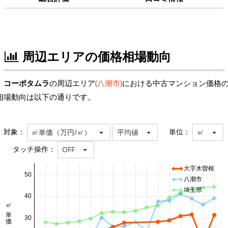
周辺エリアの価格相場動向
コーポタムラ
の周辺エリア(
八潮市
)における中古マンション価格
相場動向は以下の通りです。
対象：
単位：
㎡単価（万円/㎡）
平均値
㎡
タッチ操作：
OFF
大字木曽根
50
八潮市
埼玉県
40
㎡単価 万円/㎡
30