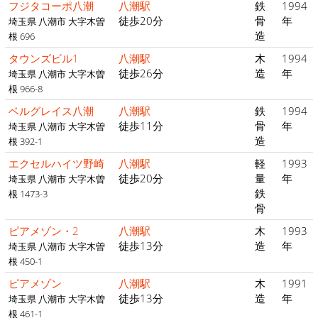
フジタコーポ八潮
八潮駅
鉄
1994
徒歩20分
骨
年
埼玉県 八潮市 大字木曽
造
根 696
タウンズビル1
八潮駅
木
1994
徒歩26分
造
年
埼玉県 八潮市 大字木曽
根 966-8
ベルグレイス八潮
八潮駅
鉄
1994
徒歩11分
骨
年
埼玉県 八潮市 大字木曽
造
根 392-1
エクセルハイツ野崎
八潮駅
軽
1993
徒歩20分
量
年
埼玉県 八潮市 大字木曽
鉄
根 1473-3
骨
ピアメゾン・2
八潮駅
木
1993
徒歩13分
造
年
埼玉県 八潮市 大字木曽
根 450-1
ピアメゾン
八潮駅
木
1991
徒歩13分
造
年
埼玉県 八潮市 大字木曽
根 461-1