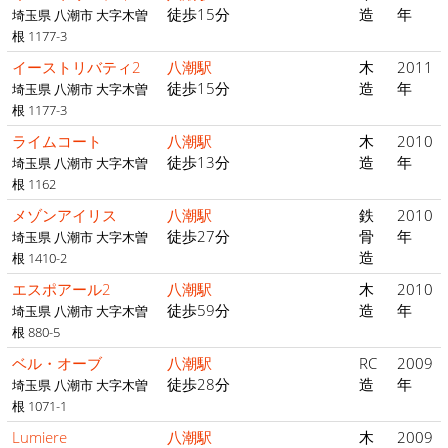
徒歩15分
造
年
埼玉県 八潮市 大字木曽
根 1177-3
イーストリバティ2
八潮駅
木
2011
徒歩15分
造
年
埼玉県 八潮市 大字木曽
根 1177-3
ライムコート
八潮駅
木
2010
徒歩13分
造
年
埼玉県 八潮市 大字木曽
根 1162
メゾンアイリス
八潮駅
鉄
2010
徒歩27分
骨
年
埼玉県 八潮市 大字木曽
造
根 1410-2
エスポアール2
八潮駅
木
2010
徒歩59分
造
年
埼玉県 八潮市 大字木曽
根 880-5
ベル・オーブ
八潮駅
RC
2009
徒歩28分
造
年
埼玉県 八潮市 大字木曽
根 1071-1
Lumiere
八潮駅
木
2009