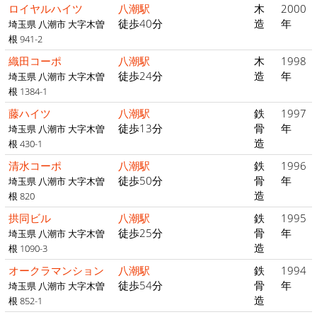
ロイヤルハイツ
八潮駅
木
2000
徒歩40分
造
年
埼玉県 八潮市 大字木曽
根 941-2
織田コーポ
八潮駅
木
1998
徒歩24分
造
年
埼玉県 八潮市 大字木曽
根 1384-1
藤ハイツ
八潮駅
鉄
1997
徒歩13分
骨
年
埼玉県 八潮市 大字木曽
造
根 430-1
清水コーポ
八潮駅
鉄
1996
徒歩50分
骨
年
埼玉県 八潮市 大字木曽
造
根 820
拱同ビル
八潮駅
鉄
1995
徒歩25分
骨
年
埼玉県 八潮市 大字木曽
造
根 1090-3
オークラマンション
八潮駅
鉄
1994
徒歩54分
骨
年
埼玉県 八潮市 大字木曽
造
根 852-1