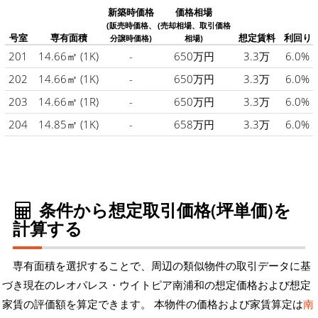
新築時価格
価格相場
(販売時価格、
(売却相場、取引価格
号室
専有面積
想定賃料
利回り
分譲時価格)
相場)
201
14.66㎡
(1K)
-
650万円
3.3万
6.0%
202
14.66㎡
(1K)
-
650万円
3.3万
6.0%
203
14.66㎡
(1R)
-
650万円
3.3万
6.0%
204
14.85㎡
(1K)
-
658万円
3.3万
6.0%
条件から想定取引価格(坪単価)を
計算する
専有面積を選択することで、周辺の類似物件の取引データに基
づき現在のレオパレス・ウイトピア南浦和の想定価格および想定
家賃の評価額を算定できます。 本物件の価格および家賃算定は
南