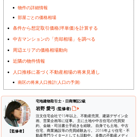
物件の詳細情報
部屋ごとの価格相場
条件から想定取引価格(坪単価)を計算する
中古マンションの「売却相場」を調べる
周辺エリアの価格相場動向
近隣の物件情報
人口推移に基づく不動産相場の将来見通し
南区の将来人口推計(人口の予測)
宅地建物取引士・日商簿記2級
岩野 愛弓
(監修者)
注文住宅会社で15年以上、不動産売買、建築デザイン企
画、営業企画等に従事。 主に土地や中古住宅の売買契
約、金融・司法書士手続きを経験。
自身でも土地、中古
住宅、商業施設等の売買経験あり。 2016年より住宅・不
【監修者】
動産専門ライターとしても活動中。 多数の不動産メディ