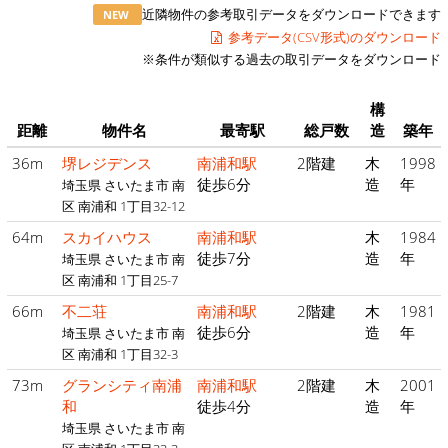
近隣物件の参考取引データをダウンロードできます
NEW
参考データ(CSV形式)のダウンロード
※条件が類似する過去の取引データをダウンロード
構
距離
物件名
最寄駅
総戸数
造
築年
36m
堺レジデンス
南浦和駅
2階建
木
1998
徒歩6分
造
年
埼玉県 さいたま市 南
区 南浦和 1丁目32-12
64m
スカイハウス
南浦和駅
木
1984
徒歩7分
造
年
埼玉県 さいたま市 南
区 南浦和 1丁目25-7
66m
不二荘
南浦和駅
2階建
木
1981
徒歩6分
造
年
埼玉県 さいたま市 南
区 南浦和 1丁目32-3
73m
グランシティ南浦
南浦和駅
2階建
木
2001
和
徒歩4分
造
年
埼玉県 さいたま市 南