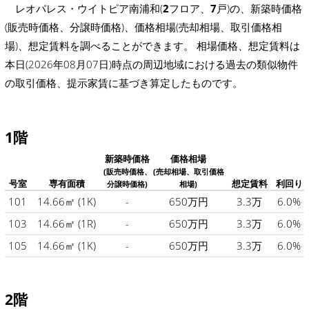
レオパレス・ウイトピア南浦和(
2
フロア、
7
戸)の、新築時価格
(販売時価格、分譲時価格)、価格相場(売却相場、取引価格相
場)、想定賃料を調べることができます。 相場価格、想定賃料は
本日(2026年08月07日)時点の周辺地域における過去の類似物件
の取引価格、提示家賃に基づき算定したものです。
1階
新築時価格
価格相場
(販売時価格、
(売却相場、取引価格
号室
専有面積
想定賃料
利回り
分譲時価格)
相場)
101
14.66㎡
(1K)
-
650万円
3.3万
6.0%
103
14.66㎡
(1R)
-
650万円
3.3万
6.0%
105
14.66㎡
(1K)
-
650万円
3.3万
6.0%
2階