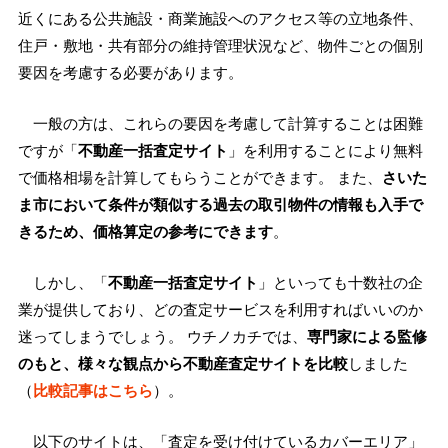
近くにある公共施設・商業施設へのアクセス等の立地条件、
住戸・敷地・共有部分の維持管理状況など、物件ごとの個別
要因を考慮する必要があります。
一般の方は、これらの要因を考慮して計算することは困難
ですが「
不動産一括査定サイト
」を利用することにより無料
で価格相場を計算してもらうことができます。 また、
さいた
ま市において条件が類似する過去の取引物件の情報も入手で
きるため、価格算定の参考にできます
。
しかし、「
不動産一括査定サイト
」といっても十数社の企
業が提供しており、どの査定サービスを利用すればいいのか
迷ってしまうでしょう。 ウチノカチでは、
専門家による監修
のもと、様々な観点から不動産査定サイトを比較
しました
（
比較記事はこちら
）。
以下のサイトは、「査定を受け付けているカバーエリア」