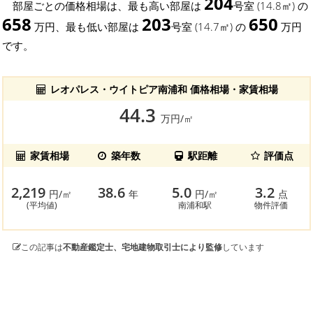
204
部屋ごとの価格相場は、最も高い部屋は
号室 (14.8㎡) の
658
203
650
万円、最も低い部屋は
号室 (14.7㎡) の
万円
です。
レオパレス・ウイトピア南浦和 価格相場・家賃相場
44.3
万円/㎡
家賃相場
築年数
駅距離
評価点
2,219
38.6
5.0
3.2
円/㎡
年
円/㎡
点
(平均値)
南浦和駅
物件評価
この記事は
不動産鑑定士、宅地建物取引士により監修
しています