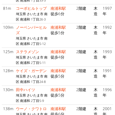
区 南浦和 1丁目33-3
81m
コーポヒルトップ
南浦和駅
2階建
木
1997
徒歩6分
造
年
埼玉県 さいたま市 南
区 南浦和 1丁目26-3
109m
ノーベンバーヒル
南浦和駅
2階建
木
1992
ズ
徒歩5分
造
年
埼玉県 さいたま市 南
区 南浦和 2丁目5-12
125m
ステラメゾン
南浦和駅
2階建
木
1993
徒歩4分
造
年
埼玉県 さいたま市 南
区 南浦和 2丁目5-11
128m
ケイズ・ガーデン
南浦和駅
2階建
木
1991
徒歩5分
造
年
埼玉県 さいたま市 南
区 南浦和 1丁目24-8
130m
田中ハイツ
南浦和駅
2階建
木
1996
徒歩5分
造
年
埼玉県 さいたま市 南
区 南浦和 2丁目5-9
138m
ウーノ・クワトロ
南浦和駅
2階建
木
2001
徒歩6分
造
年
埼玉県 さいたま市 南