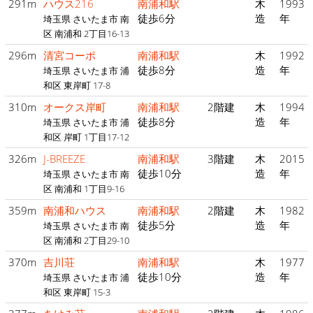
291m
ハウス216
南浦和駅
木
1993
徒歩6分
造
年
埼玉県 さいたま市 南
区 南浦和 2丁目16-13
296m
清宮コーポ
南浦和駅
木
1992
徒歩8分
造
年
埼玉県 さいたま市 浦
和区 東岸町 17-8
310m
オークス岸町
南浦和駅
2階建
木
1994
徒歩8分
造
年
埼玉県 さいたま市 浦
和区 岸町 1丁目17-12
326m
J-BREEZE
南浦和駅
3階建
木
2015
徒歩10分
造
年
埼玉県 さいたま市 南
区 南浦和 1丁目9-16
359m
南浦和ハウス
南浦和駅
2階建
木
1982
徒歩5分
造
年
埼玉県 さいたま市 南
区 南浦和 2丁目29-10
370m
吉川荘
南浦和駅
木
1977
徒歩10分
造
年
埼玉県 さいたま市 浦
和区 東岸町 15-3