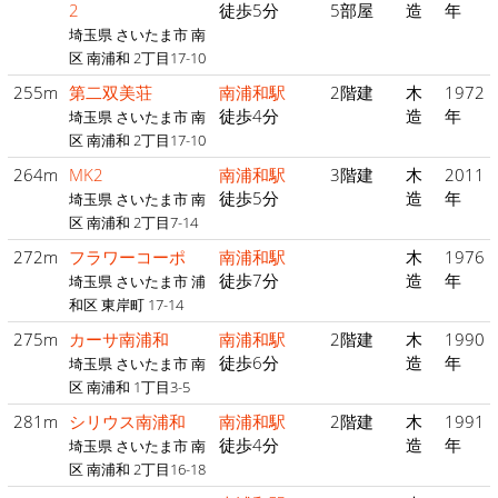
2
徒歩5分
5部屋
造
年
埼玉県 さいたま市 南
区 南浦和 2丁目17-10
255m
第二双美荘
南浦和駅
2階建
木
1972
徒歩4分
造
年
埼玉県 さいたま市 南
区 南浦和 2丁目17-10
264m
MK2
南浦和駅
3階建
木
2011
徒歩5分
造
年
埼玉県 さいたま市 南
区 南浦和 2丁目7-14
272m
フラワーコーポ
南浦和駅
木
1976
徒歩7分
造
年
埼玉県 さいたま市 浦
和区 東岸町 17-14
275m
カーサ南浦和
南浦和駅
2階建
木
1990
徒歩6分
造
年
埼玉県 さいたま市 南
区 南浦和 1丁目3-5
281m
シリウス南浦和
南浦和駅
2階建
木
1991
徒歩4分
造
年
埼玉県 さいたま市 南
区 南浦和 2丁目16-18