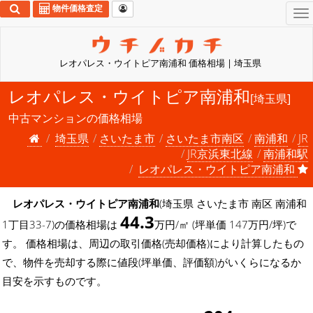
物件価格査定
To
na
レオパレス・ウイトピア南浦和 価格相場 | 埼玉県
レオパレス・ウイトピア南浦和
[埼玉県]
中古マンションの価格相場
埼玉県
さいたま市
さいたま市南区
南浦和
JR
JR京浜東北線
南浦和駅
レオパレス・ウイトピア南浦和
レオパレス・ウイトピア南浦和
(埼玉県 さいたま市 南区 南浦和
44.3
1丁目33-7)の価格相場は
万円/㎡ (坪単価 147万円/坪)で
す。 価格相場は、周辺の取引価格(売却価格)により計算したもの
で、物件を売却する際に値段(坪単価、評価額)がいくらになるか
目安を示すものです。