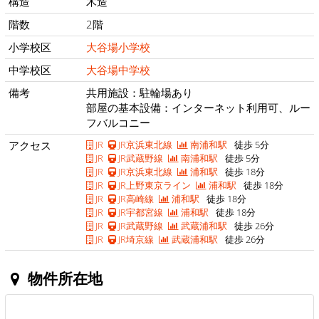
構造
木造
階数
2階
小学校区
大谷場小学校
中学校区
大谷場中学校
備考
共用施設：駐輪場あり
部屋の基本設備：インターネット利用可、ルー
フバルコニー
アクセス
JR
JR京浜東北線
南浦和駅
徒歩 5分
JR
JR武蔵野線
南浦和駅
徒歩 5分
JR
JR京浜東北線
浦和駅
徒歩 18分
JR
JR上野東京ライン
浦和駅
徒歩 18分
JR
JR高崎線
浦和駅
徒歩 18分
JR
JR宇都宮線
浦和駅
徒歩 18分
JR
JR武蔵野線
武蔵浦和駅
徒歩 26分
JR
JR埼京線
武蔵浦和駅
徒歩 26分
物件所在地