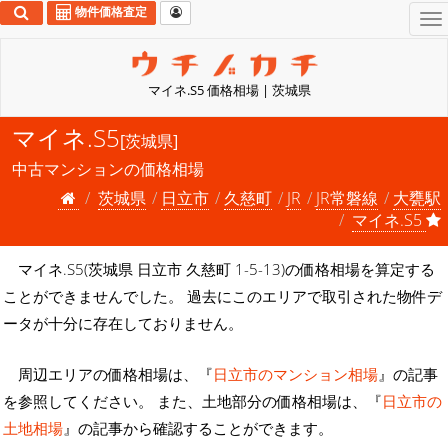
物件価格査定
To
na
マイネ.S5 価格相場 | 茨城県
マイネ.S5
[茨城県]
中古マンションの価格相場
茨城県
日立市
久慈町
JR
JR常磐線
大甕駅
マイネ.S5
マイネ.S5(茨城県 日立市 久慈町 1-5-13)の価格相場を算定する
ことができませんでした。 過去にこのエリアで取引された物件デ
ータが十分に存在しておりません。
周辺エリアの価格相場は、『
日立市のマンション相場
』の記事
を参照してください。 また、土地部分の価格相場は、『
日立市の
土地相場
』の記事から確認することができます。