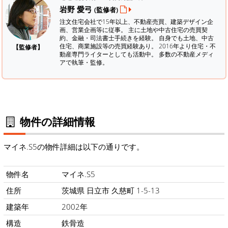
岩野 愛弓
(監修者)
注文住宅会社で15年以上、不動産売買、建築デザイン企
画、営業企画等に従事。 主に土地や中古住宅の売買契
約、金融・司法書士手続きを経験。
自身でも土地、中古
住宅、商業施設等の売買経験あり。 2016年より住宅・不
【監修者】
動産専門ライターとしても活動中。 多数の不動産メディ
アで執筆・監修。
物件の詳細情報
マイネ.S5の物件詳細は以下の通りです。
物件名
マイネ.S5
住所
茨城県 日立市 久慈町 1-5-13
建築年
2002年
構造
鉄骨造