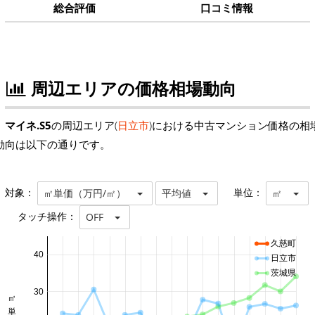
総合評価
口コミ情報
周辺エリアの価格相場動向
マイネ.S5
の周辺エリア(
日立市
)における中古マンション価格の相
動向は以下の通りです。
対象：
単位：
㎡単価（万円/㎡）
平均値
㎡
タッチ操作：
OFF
久慈町
40
日立市
茨城県
30