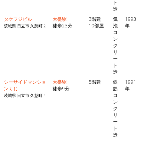
ト
造
タケフジビル
大甕駅
3階建
気
1993
徒歩23分
10部屋
泡
年
茨城県 日立市 久慈町 2
コ
ン
ク
リ
ー
ト
造
シーサイドマンショ
大甕駅
5階建
鉄
1991
ンくじ
徒歩9分
筋
年
コ
茨城県 日立市 久慈町 4
ン
ク
リ
ー
ト
造