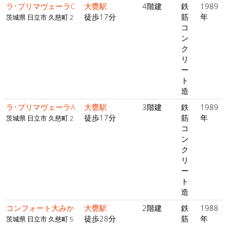
ラ･プリマヴェーラC
大甕駅
4階建
鉄
1989
徒歩17分
筋
年
茨城県 日立市 久慈町 2
コ
ン
ク
リ
ー
ト
造
ラ･プリマヴェーラA
大甕駅
3階建
鉄
1989
徒歩17分
筋
年
茨城県 日立市 久慈町 2
コ
ン
ク
リ
ー
ト
造
コンフォート大みか
大甕駅
2階建
鉄
1988
徒歩28分
筋
年
茨城県 日立市 久慈町 5