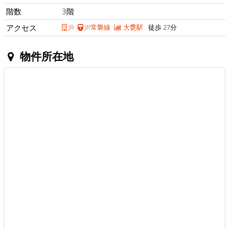
階数
3階
アクセス
JR
JR常磐線
大甕駅
徒歩 27分
物件所在地