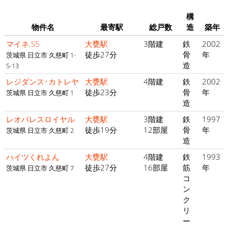
構
物件名
最寄駅
総戸数
造
築年
マイネ.S5
大甕駅
3階建
鉄
2002
徒歩27分
骨
年
茨城県 日立市 久慈町 1-
造
5-13
レジダンス･カトレヤ
大甕駅
4階建
鉄
2002
徒歩23分
骨
年
茨城県 日立市 久慈町 1
造
レオパレスロイヤル
大甕駅
3階建
鉄
1997
徒歩19分
12部屋
骨
年
茨城県 日立市 久慈町 2
造
ハイツくれよん
大甕駅
4階建
鉄
1993
徒歩27分
16部屋
筋
年
茨城県 日立市 久慈町 7
コ
ン
ク
リ
ー