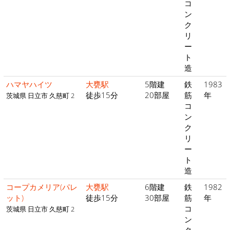
コ
ン
ク
リ
ー
ト
造
ハマヤハイツ
大甕駅
5階建
鉄
1983
徒歩15分
20部屋
筋
年
茨城県 日立市 久慈町 2
コ
ン
ク
リ
ー
ト
造
コープカメリア(パレ
大甕駅
6階建
鉄
1982
ット)
徒歩15分
30部屋
筋
年
コ
茨城県 日立市 久慈町 2
ン
ク