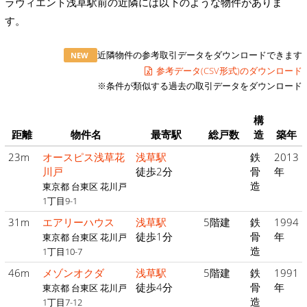
ラヴィエント浅草駅前の近隣には以下のような物件がありま
す。
近隣物件の参考取引データをダウンロードできます
NEW
参考データ(CSV形式)のダウンロード
※条件が類似する過去の取引データをダウンロード
構
距離
物件名
最寄駅
総戸数
造
築年
23m
オースピス浅草花
浅草駅
鉄
2013
川戸
徒歩2分
骨
年
造
東京都 台東区 花川戸
1丁目9-1
31m
エアリーハウス
浅草駅
5階建
鉄
1994
徒歩1分
骨
年
東京都 台東区 花川戸
造
1丁目10-7
46m
メゾンオクダ
浅草駅
5階建
鉄
1991
徒歩4分
骨
年
東京都 台東区 花川戸
造
1丁目7-12