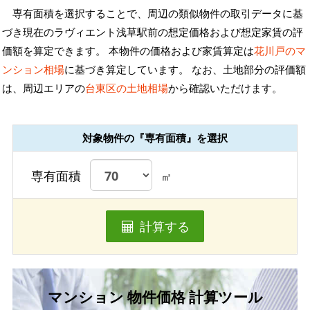
専有面積を選択することで、周辺の類似物件の取引データに基
づき現在のラヴィエント浅草駅前の想定価格および想定家賃の評
価額を算定できます。 本物件の価格および家賃算定は
花川戸のマ
ンション相場
に基づき算定しています。 なお、土地部分の評価額
は、周辺エリアの
台東区の土地相場
から確認いただけます。
対象物件の『専有面積』を選択
専有面積
㎡
計算する
マンション 物件価格 計算ツール