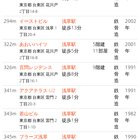
造
東京都 台東区 花川戸
2丁目14-8
294m
イーストビル
浅草駅
鉄
2002
徒歩13分
骨
年
東京都 台東区 浅草 1
造
丁目20-4
322m
あおいハイツ
浅草駅
5階建
鉄
2001
徒歩5分
11部屋
骨
年
東京都 台東区 花川戸
造
2丁目16-8
326m
言問レジデンス
浅草駅
9階建
鉄
1991
徒歩8分
骨
年
東京都 台東区 花川戸
造
2丁目16-1
341m
アクアテラス-U2
浅草駅
鉄
1991
徒歩1分
骨
年
東京都 台東区 雷門 2
造
丁目20-3
343m
若山ビル
浅草駅
鉄
1982
徒歩1分
骨
年
東京都 台東区 雷門 2
造
丁目1-10
345m
プラーズ浅草
浅草駅
鉄
1990