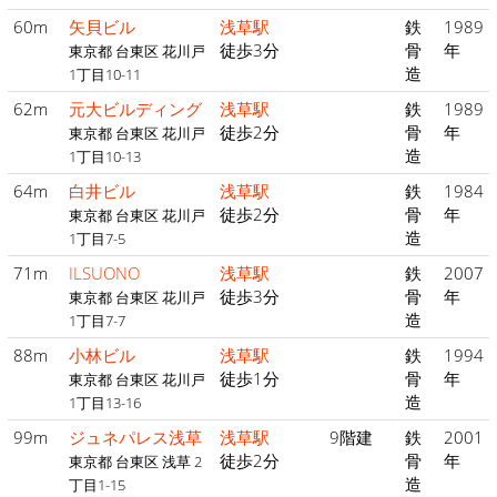
60m
矢貝ビル
浅草駅
鉄
1989
徒歩3分
骨
年
東京都 台東区 花川戸
造
1丁目10-11
62m
元大ビルディング
浅草駅
鉄
1989
徒歩2分
骨
年
東京都 台東区 花川戸
造
1丁目10-13
64m
白井ビル
浅草駅
鉄
1984
徒歩2分
骨
年
東京都 台東区 花川戸
造
1丁目7-5
71m
ILSUONO
浅草駅
鉄
2007
徒歩3分
骨
年
東京都 台東区 花川戸
造
1丁目7-7
88m
小林ビル
浅草駅
鉄
1994
徒歩1分
骨
年
東京都 台東区 花川戸
造
1丁目13-16
99m
ジュネパレス浅草
浅草駅
9階建
鉄
2001
徒歩2分
骨
年
東京都 台東区 浅草 2
造
丁目1-15