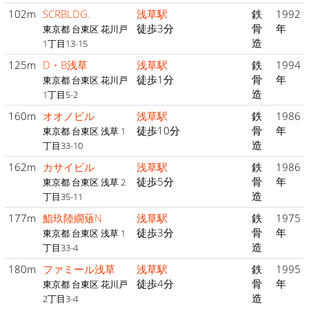
102m
SCRBLDG.
浅草駅
鉄
1992
徒歩3分
骨
年
東京都 台東区 花川戸
造
1丁目13-15
125m
D・B浅草
浅草駅
鉄
1994
徒歩1分
骨
年
東京都 台東区 花川戸
造
1丁目5-2
160m
オオノビル
浅草駅
鉄
1986
徒歩10分
骨
年
東京都 台東区 浅草 1
造
丁目33-10
162m
カサイビル
浅草駅
鉄
1986
徒歩5分
骨
年
東京都 台東区 浅草 2
造
丁目35-11
177m
鮨玖陸繝薙Ν
浅草駅
鉄
1975
徒歩3分
骨
年
東京都 台東区 浅草 1
造
丁目33-4
180m
ファミール浅草
浅草駅
鉄
1995
徒歩4分
骨
年
東京都 台東区 花川戸
造
2丁目3-4