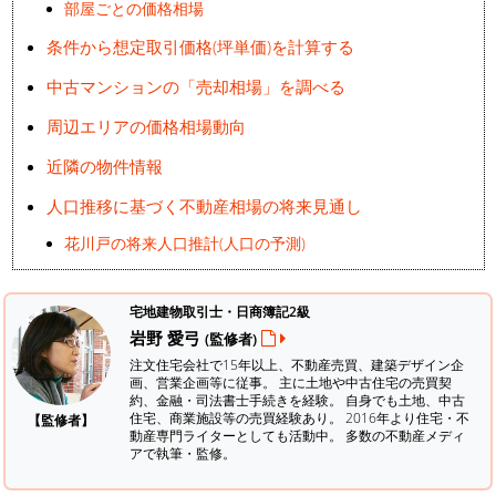
部屋ごとの価格相場
条件から想定取引価格(坪単価)を計算する
中古マンションの「売却相場」を調べる
周辺エリアの価格相場動向
近隣の物件情報
人口推移に基づく不動産相場の将来見通し
花川戸の将来人口推計(人口の予測)
宅地建物取引士・日商簿記2級
岩野 愛弓
(監修者)
注文住宅会社で15年以上、不動産売買、建築デザイン企
画、営業企画等に従事。 主に土地や中古住宅の売買契
約、金融・司法書士手続きを経験。
自身でも土地、中古
住宅、商業施設等の売買経験あり。 2016年より住宅・不
【監修者】
動産専門ライターとしても活動中。 多数の不動産メディ
アで執筆・監修。