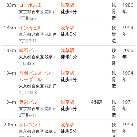
183m
コーポ吉田
浅草駅
鉄
1986
徒歩4分
骨
年
東京都 台東区 花川戸
造
1丁目12-7
183m
インカビル
浅草駅
鉄
1994
徒歩5分
骨
年
東京都 台東区 花川戸
造
2丁目3-11
187m
武石ビル
浅草駅
鉄
2006
徒歩1分
骨
年
東京都 台東区 浅草 1
造
丁目33-3
194m
丹羽ビルメゾン・
浅草駅
鉄
1994
ムーヴェル
徒歩4分
骨
年
造
東京都 台東区 花川戸
1丁目12-8
194m
奥栄ビル
浅草駅
4階建
鉄
1971
徒歩5分
骨
年
東京都 台東区 花川戸
造
2丁目4-11
209m
クレスント
浅草駅
鉄
1994
徒歩5分
骨
年
東京都 台東区 浅草 2