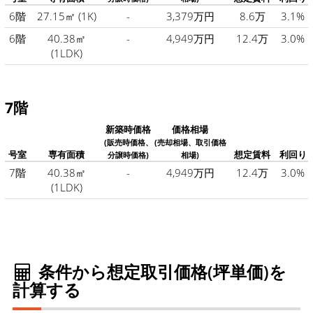
6階
27.15㎡
(1K)
-
3,379万円
8.6万
3.1%
6階
40.38㎡
-
4,949万円
12.4万
3.0%
(1LDK)
7階
新築時価格
価格相場
(販売時価格、
(売却相場、取引価格
号室
専有面積
想定賃料
利回り
分譲時価格)
相場)
7階
40.38㎡
-
4,949万円
12.4万
3.0%
(1LDK)
条件から想定取引価格(坪単価)を
計算する