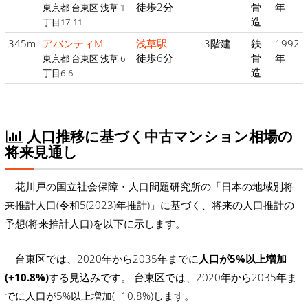
徒歩2分
骨
年
東京都 台東区 浅草 1
造
丁目17-11
345m
アバンティM
浅草駅
3階建
鉄
1992
徒歩6分
骨
年
東京都 台東区 浅草 6
造
丁目6-6
人口推移に基づく中古マンション相場の
将来見通し
花川戸の国立社会保障・人口問題研究所の「日本の地域別将
来推計人口(令和5(2023)年推計)」に基づく、将来の人口推計の
予想(将来推計人口)を以下に示します。
台東区では、2020年から2035年までに
人口が5%以上増加
(+10.8%)
する見込みです。 台東区では、2020年から2035年ま
でに人口が5%以上増加(+10.8%)します。