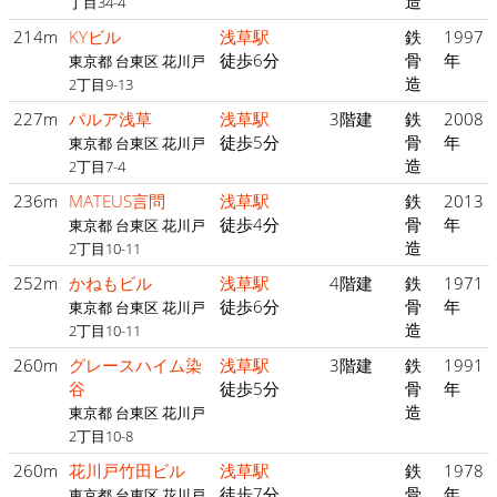
造
丁目34-4
214m
KYビル
浅草駅
鉄
1997
徒歩6分
骨
年
東京都 台東区 花川戸
造
2丁目9-13
227m
パルア浅草
浅草駅
3階建
鉄
2008
徒歩5分
骨
年
東京都 台東区 花川戸
造
2丁目7-4
236m
MATEUS言問
浅草駅
鉄
2013
徒歩4分
骨
年
東京都 台東区 花川戸
造
2丁目10-11
252m
かねもビル
浅草駅
4階建
鉄
1971
徒歩6分
骨
年
東京都 台東区 花川戸
造
2丁目10-11
260m
グレースハイム染
浅草駅
3階建
鉄
1991
谷
徒歩5分
骨
年
造
東京都 台東区 花川戸
2丁目10-8
260m
花川戸竹田ビル
浅草駅
鉄
1978
徒歩7分
骨
年
東京都 台東区 花川戸