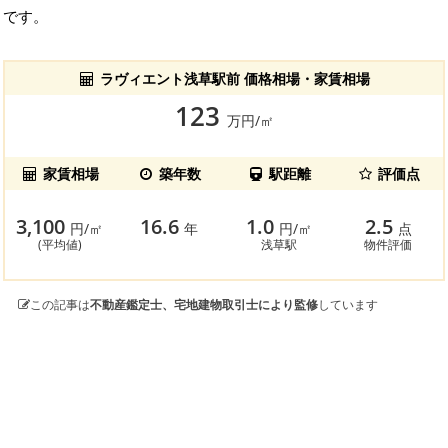
です。
ラヴィエント浅草駅前 価格相場・家賃相場
123
万円/㎡
家賃相場
築年数
駅距離
評価点
3,100
16.6
1.0
2.5
円/㎡
年
円/㎡
点
(平均値)
浅草駅
物件評価
この記事は
不動産鑑定士、宅地建物取引士により監修
しています