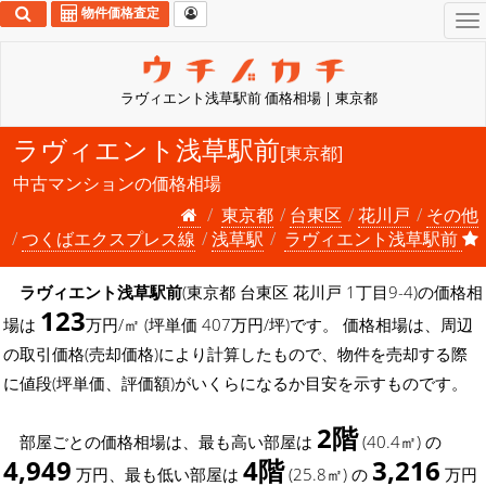
物件価格査定
To
na
ラヴィエント浅草駅前 価格相場 | 東京都
ラヴィエント浅草駅前
[東京都]
中古マンションの価格相場
東京都
台東区
花川戸
その他
つくばエクスプレス線
浅草駅
ラヴィエント浅草駅前
ラヴィエント浅草駅前
(東京都 台東区 花川戸 1丁目9-4)の価格相
123
場は
万円/㎡ (坪単価 407万円/坪)です。 価格相場は、周辺
の取引価格(売却価格)により計算したもので、物件を売却する際
に値段(坪単価、評価額)がいくらになるか目安を示すものです。
2階
部屋ごとの価格相場は、最も高い部屋は
(40.4㎡) の
4,949
4階
3,216
万円、最も低い部屋は
(25.8㎡) の
万円