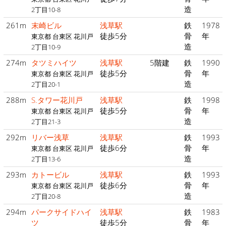
造
2丁目10-8
261m
末崎ビル
浅草駅
鉄
1978
徒歩5分
骨
年
東京都 台東区 花川戸
造
2丁目10-9
274m
タツミハイツ
浅草駅
5階建
鉄
1990
徒歩5分
骨
年
東京都 台東区 花川戸
造
2丁目20-1
288m
S.タワー花川戸
浅草駅
鉄
1998
徒歩5分
骨
年
東京都 台東区 花川戸
造
2丁目21-3
292m
リバー浅草
浅草駅
鉄
1993
徒歩6分
骨
年
東京都 台東区 花川戸
造
2丁目13-6
293m
カトービル
浅草駅
鉄
1993
徒歩6分
骨
年
東京都 台東区 花川戸
造
2丁目20-8
294m
パークサイドハイ
浅草駅
鉄
1983
ツ
徒歩5分
骨
年