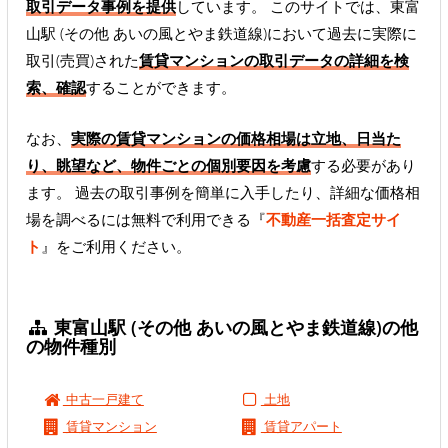
取引データ事例を提供
しています。 このサイトでは、東富
山駅 (その他 あいの風とやま鉄道線)において過去に実際に
取引(売買)された
賃貸マンションの取引データの詳細を検
索、確認
することができます。
なお、
実際の賃貸マンションの価格相場は立地、日当た
り、眺望など、物件ごとの個別要因を考慮
する必要があり
ます。 過去の取引事例を簡単に入手したり、詳細な価格相
場を調べるには無料で利用できる『
不動産一括査定サイ
ト
』をご利用ください。
東富山駅 (その他 あいの風とやま鉄道線)の他
の物件種別
中古一戸建て
土地
賃貸マンション
賃貸アパート