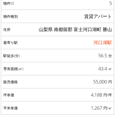
5
賃貸アパート
山梨県 南都留郡 富士河口湖町 勝山
河口湖駅
56.5
分
43.4
㎡
55,000
円
4,188
円/坪
1,267
円/㎡