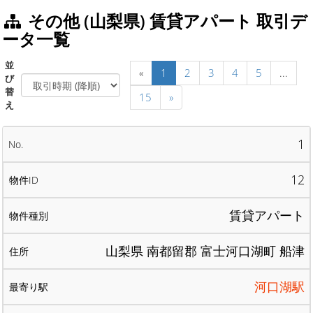
その他 (山梨県) 賃貸アパート 取引デ
ータ一覧
並
«
1
2
3
4
5
...
び
替
15
»
え
1
12
賃貸アパート
山梨県 南都留郡 富士河口湖町 船津
河口湖駅