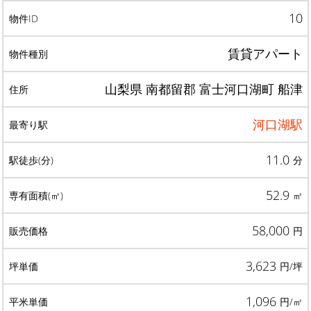
10
賃貸アパート
山梨県 南都留郡 富士河口湖町 船津
河口湖駅
11.0
分
52.9
㎡
58,000
円
3,623
円/坪
1,096
円/㎡