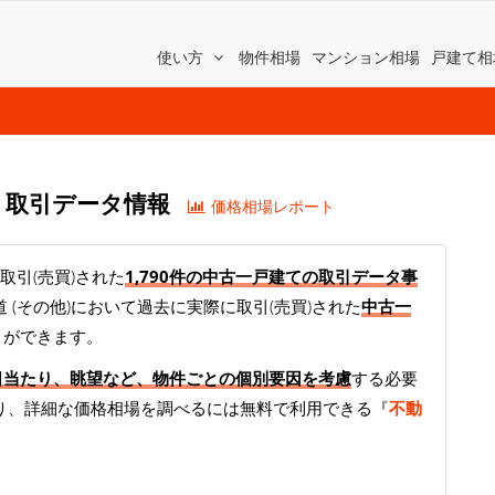
使い方
物件相場
マンション相場
戸建て相
て) 取引データ情報
価格相場レポート
取引(売買)された
1,790件の中古一戸建ての取引データ事
 (その他)において過去に実際に取引(売買)された
中古一
とができます。
日当たり、眺望など、物件ごとの個別要因を考慮
する必要
り、詳細な価格相場を調べるには無料で利用できる『
不動