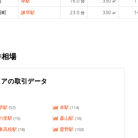
町
幸駅
16.0
330
1
分
㎡
田町
諫早駅
23.0
330
1
分
㎡
件相場
リアの取引データ
早駅
幸駅
(57)
(114)
の里駅
森山駅
(15)
(16)
東高校駅
愛野駅
(18)
(150)