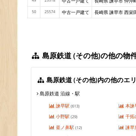
49
25518
中古一戸建て
長崎県 諫早市 仲沖
50
25574
中古一戸建て
長崎県 諫早市 西栄
島原鉄道 (その他)の他の物
島原鉄道 (その他)内の他のエ
島原鉄道 沿線・駅
諫早駅
本諫
(613)
小野駅
干拓
(29)
釜ノ鼻駅
諫早
(12)