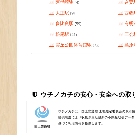
阿母崎駅
吾妻
(4)
大正駅
西郷
(9)
多比良駅
有明
(59)
松尾駅
三会
(21)
霊丘公園体育館駅
島原
(72)
ウチノカチの安心・安全への取
ウチノカチは、国土交通省 土地鑑定委員会の取引
提供制度により収集された最新の不動産取引データ
基づく相場情報を提供します。