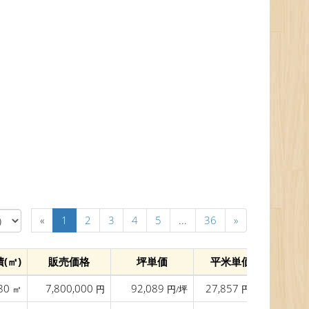
«
1
2
3
4
5
...
36
»
(㎡)
販売価格
坪単価
平米単価
間口(m
80
7,800,000
92,089
27,857
30.0
㎡
円
円/坪
円/㎡