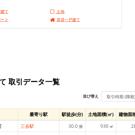
戸建て
土地
パート
賃貸一戸建て
建て 取引データ一覧
並び替え
最寄り駅
駅徒歩(分)
土地面積(㎡)
建物面積
町
三会駅
30.0
930
2
分
㎡