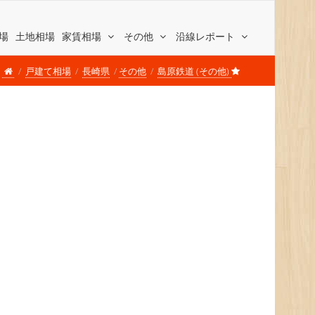
場
土地相場
家賃相場
その他
沿線レポート
戸建て相場
長崎県
その他
島原鉄道 (その他)