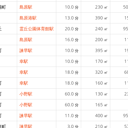
場町
島原駅
10.0
230
5
分
㎡
島原港駅
13.0
390
1
分
㎡
丘
霊丘公園体育館駅
20.0
240
9
分
㎡
島原駅
16.0
200
1
分
㎡
町
諫早駅
10.0
395
1
分
㎡
幸駅
10.0
170
1
分
㎡
幸駅
18.0
320
6
分
㎡
町
幸駅
18.0
160
1
分
㎡
町
小野駅
60.0
130
2
分
㎡
町
小野駅
60.0
165
分
㎡
町
諫早駅
11.0
400
9
分
㎡
東町
諫早駅
3.0
210
5
分
㎡