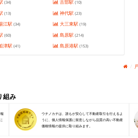
駅
古部駅
(34)
(10)
駅
神代駅
(13)
(23)
湯江駅
大三東駅
(34)
(19)
駅
島原駅
(60)
(214)
船津駅
島原港駅
(41)
(153)
り組み
情報
ウチノカチは、誰もが安心して不動産取引を行えるよ
に
うに、個人情報保護に留意しながら品質の高い不動産
価格情報の提供に取り組みます。