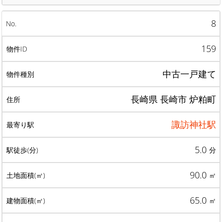
8
159
中古一戸建て
長崎県 長崎市 炉粕町
諏訪神社駅
5.0
分
90.0
㎡
65.0
㎡