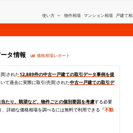
使い方
物件相場
マンション相場
戸建て相
取引データ情報
価格相場レポート
売買)された
12,889件の中古一戸建ての取引データ事例を提
において過去に実際に取引(売買)された
中古一戸建ての取引デ
日当たり、眺望など、物件ごとの個別要因を考慮
する必要
り、詳細な価格相場を調べるには無料で利用できる『
不動