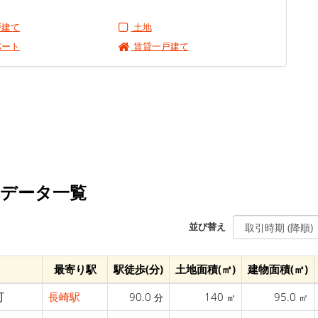
戸建て
土地
パート
賃貸一戸建て
取引データ一覧
並び替え
最寄り駅
駅徒歩(分)
土地面積(㎡)
建物面積(㎡)
町
長崎駅
90.0
140
95.0
分
㎡
㎡