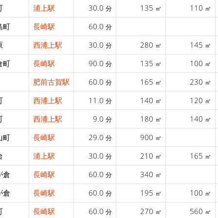
町
浦上駅
30.0
135
110
分
㎡
㎡
島町
長崎駅
60.0
分
原
西浦上駅
30.0
280
145
分
㎡
㎡
倉町
長崎駅
90.0
135
100
分
㎡
㎡
肥前古賀駅
60.0
165
230
分
㎡
㎡
町
西浦上駅
11.0
140
120
分
㎡
㎡
町
西浦上駅
9.0
180
140
分
㎡
㎡
山町
長崎駅
29.0
900
分
㎡
台
浦上駅
30.0
210
165
分
㎡
㎡
が倉
長崎駅
60.0
340
分
㎡
が倉
長崎駅
60.0
195
100
分
㎡
㎡
町
長崎駅
60.0
270
560
分
㎡
㎡