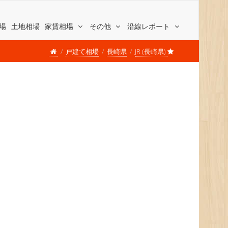
場
土地相場
家賃相場
その他
沿線レポート
戸建て相場
長崎県
JR (長崎県)