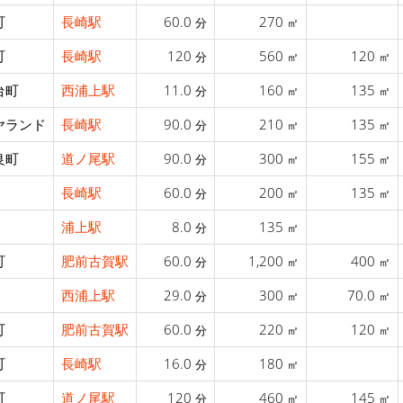
町
長崎駅
60.0
270
分
㎡
町
長崎駅
120
560
120
分
㎡
㎡
台町
西浦上駅
11.0
160
135
分
㎡
㎡
ヤランド
長崎駅
90.0
210
135
分
㎡
㎡
良町
道ノ尾駅
90.0
300
155
分
㎡
㎡
長崎駅
60.0
200
135
分
㎡
㎡
浦上駅
8.0
135
分
㎡
町
肥前古賀駅
60.0
1,200
400
分
㎡
㎡
西浦上駅
29.0
300
70.0
分
㎡
㎡
町
肥前古賀駅
60.0
220
120
分
㎡
㎡
町
長崎駅
16.0
180
分
㎡
町
道ノ尾駅
120
460
145
分
㎡
㎡