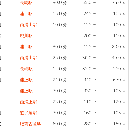
町
長崎駅
30.0
65.0
75.0
分
㎡
㎡
町
浦上駅
15.0
245
105
分
㎡
㎡
町
西浦上駅
10.0
125
100
分
㎡
㎡
台
現川駅
200
110
㎡
㎡
町
浦上駅
30.0
125
80.0
分
㎡
㎡
町
西浦上駅
25.0
30.0
45.0
分
㎡
㎡
町
長崎駅
14.0
85.0
250
分
㎡
㎡
町
浦上駅
21.0
340
670
分
㎡
㎡
浦上駅
30.0
330
105
分
㎡
㎡
西浦上駅
23.0
110
120
分
㎡
㎡
町
道ノ尾駅
30.0
160
105
分
㎡
㎡
道
肥前古賀駅
60.0
280
150
分
㎡
㎡