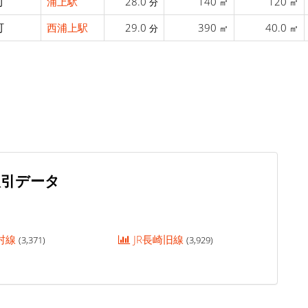
町
浦上駅
28.0
140
120
分
㎡
㎡
町
西浦上駅
29.0
390
40.0
分
㎡
㎡
取引データ
大村線
JR長崎旧線
(3,371)
(3,929)