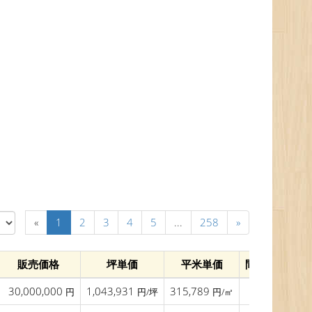
«
1
2
3
4
5
...
258
»
販売価格
坪単価
平米単価
間口(m)
建
30,000,000
1,043,931
315,789
円
円/坪
円/㎡