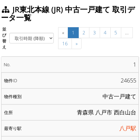
JR東北本線 (JR) 中古一戸建て 取引デ
ータ一覧
並
«
1
2
3
4
5
...
び
替
16
»
え
1
24655
中古一戸建て
青森県 八戸市 西白山台
八戸駅