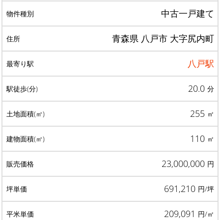
中古一戸建て
青森県 八戸市 大字尻内町
八戸駅
20.0
分
255
㎡
110
㎡
23,000,000
円
691,210
円/坪
209,091
円/㎡