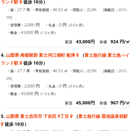
ランド駅
徒歩 10分）
27.7 年
46.53 ㎡
2LDK
・築：
・専有面積：
・間取り：
[掲載日：2015-
09]
2,000 円
0 円
・管理費：
・礼金：
（0.0ヶ月）
43,000 円
・敷金：
（1.0ヶ月）
43,000円
924 円/㎡
家賃
単価
4.
山梨県 南都留郡 富士河口湖町 船津
（
富士急行線 富士急ハイ
ランド駅
徒歩 10分）
27.7 年
46.53 ㎡
2LDK
・築：
・専有面積：
・間取り：
[掲載日：2015-
09]
2,000 円
0 円
・管理費：
・礼金：
（0.0ヶ月）
45,000 円
・敷金：
（1.0ヶ月）
45,000円
967 円/㎡
家賃
単価
5.
山梨県 富士吉田市 下吉田 9丁目
（
富士急行線 葭池温泉前駅
徒歩 10分）