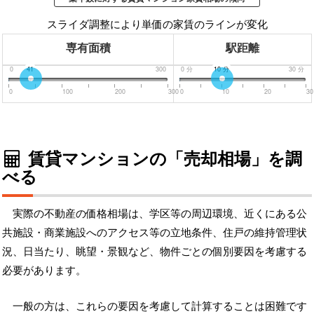
スライダ調整により単価の家賃のラインが変化
専有面積
駅距離
0
41
300
0
分
10
分
30
分
0
100
200
300
0
10
20
30
賃貸マンションの「売却相場」を調
べる
実際の不動産の価格相場は、学区等の周辺環境、近くにある公
共施設・商業施設へのアクセス等の立地条件、住戸の維持管理状
況、日当たり、眺望・景観など、物件ごとの個別要因を考慮する
必要があります。
一般の方は、これらの要因を考慮して計算することは困難です