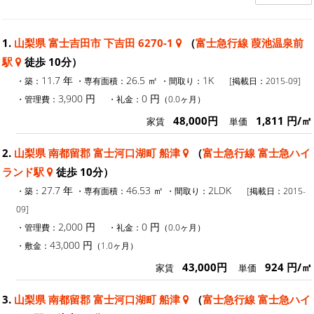
1.
山梨県 富士吉田市 下吉田 6270-1
（
富士急行線 葭池温泉前
駅
徒歩 10分）
11.7 年
26.5 ㎡
1K
・築：
・専有面積：
・間取り：
[掲載日：2015-09]
3,900 円
0 円
・管理費：
・礼金：
（0.0ヶ月）
48,000円
1,811 円/㎡
家賃
単価
2.
山梨県 南都留郡 富士河口湖町 船津
（
富士急行線 富士急ハイ
ランド駅
徒歩 10分）
27.7 年
46.53 ㎡
2LDK
・築：
・専有面積：
・間取り：
[掲載日：2015-
09]
2,000 円
0 円
・管理費：
・礼金：
（0.0ヶ月）
43,000 円
・敷金：
（1.0ヶ月）
43,000円
924 円/㎡
家賃
単価
3.
山梨県 南都留郡 富士河口湖町 船津
（
富士急行線 富士急ハイ