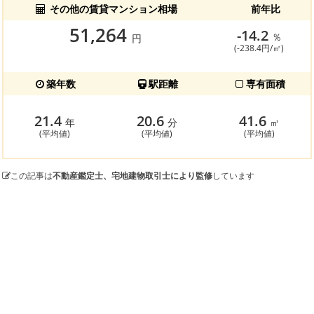
その他の賃貸マンション相場
前年比
51,264
-14.2
％
円
(-238.4円/㎡)
築年数
駅距離
専有面積
21.4
20.6
41.6
年
分
㎡
(平均値)
(平均値)
(平均値)
この記事は
不動産鑑定士、宅地建物取引士により監修
しています