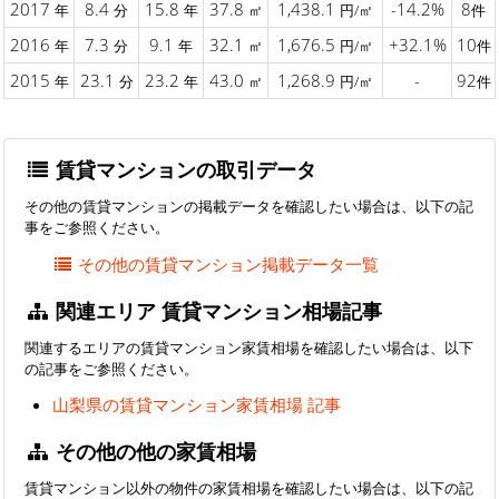
2017
8.4
15.8
37.8
1,438.1
-14.2%
8
年
分
年
㎡
円/㎡
件
2016
7.3
9.1
32.1
1,676.5
+32.1%
10
年
分
年
㎡
円/㎡
件
2015
23.1
23.2
43.0
1,268.9
-
92
年
分
年
㎡
円/㎡
件
賃貸マンションの取引データ
その他の賃貸マンションの掲載データを確認したい場合は、以下の記
事をご参照ください。
その他の賃貸マンション掲載データ一覧
関連エリア 賃貸マンション相場記事
関連するエリアの賃貸マンション家賃相場を確認したい場合は、以下
の記事をご参照ください。
山梨県の賃貸マンション家賃相場 記事
その他の他の家賃相場
賃貸マンション以外の物件の家賃相場を確認したい場合は、以下の記