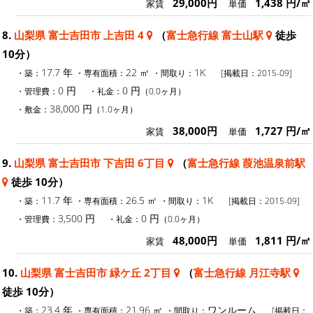
29,000円
1,438 円/㎡
家賃
単価
8.
山梨県 富士吉田市 上吉田 4
（
富士急行線 富士山駅
徒歩
10分）
17.7 年
22 ㎡
1K
・築：
・専有面積：
・間取り：
[掲載日：2015-09]
0 円
0 円
・管理費：
・礼金：
（0.0ヶ月）
38,000 円
・敷金：
（1.0ヶ月）
38,000円
1,727 円/㎡
家賃
単価
9.
山梨県 富士吉田市 下吉田 6丁目
（
富士急行線 葭池温泉前駅
徒歩 10分）
11.7 年
26.5 ㎡
1K
・築：
・専有面積：
・間取り：
[掲載日：2015-09]
3,500 円
0 円
・管理費：
・礼金：
（0.0ヶ月）
48,000円
1,811 円/㎡
家賃
単価
10.
山梨県 富士吉田市 緑ケ丘 2丁目
（
富士急行線 月江寺駅
徒歩 10分）
23.4 年
21.96 ㎡
ワンルーム
・築：
・専有面積：
・間取り：
[掲載日：