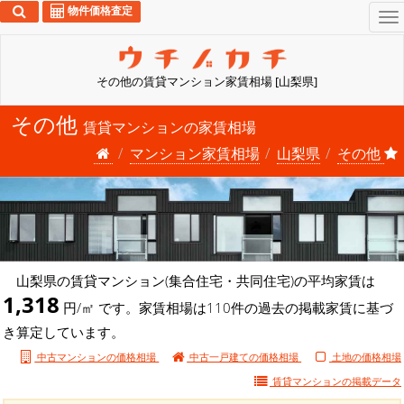
物件価格査定
To
na
その他の賃貸マンション家賃相場 [山梨県]
その他
賃貸マンションの家賃相場
マンション家賃相場
山梨県
その他
山梨県の賃貸マンション(集合住宅・共同住宅)の平均家賃は
1,318
円/㎡ です。家賃相場は110件の過去の掲載家賃に基づ
き算定しています。
中古マンションの価格相場
中古一戸建ての価格相場
土地の価格相場
賃貸マンションの
掲載データ