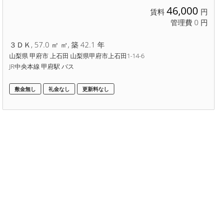
46,000
賃料
円
管理費 0 円
３ＤＫ, 57.0 ㎡ ㎡, 築 42.1 年
山梨県 甲府市 上石田 山梨県甲府市上石田1-14-6
JR中央本線 甲府駅 バス
敷金無し
礼金なし
更新料なし