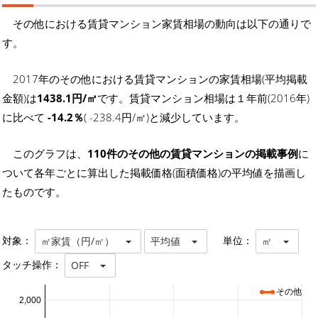
その他における賃貸マンション家賃相場の動向は以下の通りで
す。
2017年のその他における賃貸マンションの家賃相場(平均掲載
金額)は
1438.1円/㎡
です。賃貸マンション相場は１年前(2016年)
に比べて
-14.2％
( -238.4円/㎡)と減少しています。
このグラフは、
110件のその他の賃貸マンションの掲載事例
に
ついて各年ごとに算出した掲載価格(面積価格)の平均値を描画し
たものです。
対象：
単位：
㎡家賃（円/㎡）
平均値
㎡
タッチ操作：
OFF
その他
2,000