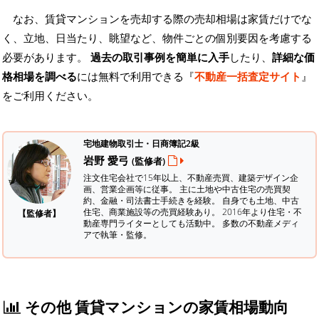
なお、賃貸マンションを売却する際の売却相場は家賃だけでな
く、立地、日当たり、眺望など、物件ごとの個別要因を考慮する
必要があります。
過去の取引事例を簡単に入手
したり、
詳細な価
格相場を調べる
には無料で利用できる『
不動産一括査定サイト
』
をご利用ください。
宅地建物取引士・日商簿記2級
岩野 愛弓
(監修者)
注文住宅会社で15年以上、不動産売買、建築デザイン企
画、営業企画等に従事。 主に土地や中古住宅の売買契
約、金融・司法書士手続きを経験。
自身でも土地、中古
住宅、商業施設等の売買経験あり。 2016年より住宅・不
【監修者】
動産専門ライターとしても活動中。 多数の不動産メディ
アで執筆・監修。
その他 賃貸マンションの家賃相場動向