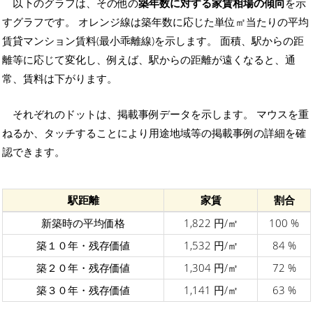
以下のグラフは、その他の
築年数に対する家賃相場の傾向
を示
すグラフです。 オレンジ線は築年数に応じた単位㎡当たりの平均
賃貸マンション賃料(最小乖離線)を示します。 面積、駅からの距
離等に応じて変化し、例えば、駅からの距離が遠くなると、通
常、賃料は下がります。
それぞれのドットは、掲載事例データを示します。 マウスを重
ねるか、タッチすることにより用途地域等の掲載事例の詳細を確
認できます。
駅距離
家賃
割合
新築時の平均価格
1,822 円/㎡
100 %
築１０年・残存価値
1,532 円/㎡
84 %
築２０年・残存価値
1,304 円/㎡
72 %
築３０年・残存価値
1,141 円/㎡
63 %