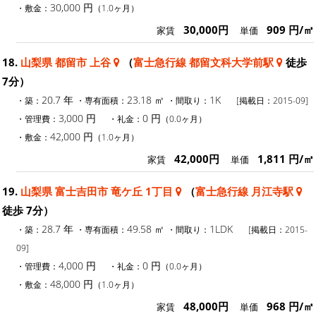
30,000 円
・敷金：
（1.0ヶ月）
30,000円
909 円/㎡
家賃
単価
18.
山梨県 都留市 上谷
（
富士急行線 都留文科大学前駅
徒歩
7分）
20.7 年
23.18 ㎡
1K
・築：
・専有面積：
・間取り：
[掲載日：2015-09]
3,000 円
0 円
・管理費：
・礼金：
（0.0ヶ月）
42,000 円
・敷金：
（1.0ヶ月）
42,000円
1,811 円/㎡
家賃
単価
19.
山梨県 富士吉田市 竜ケ丘 1丁目
（
富士急行線 月江寺駅
徒歩 7分）
28.7 年
49.58 ㎡
1LDK
・築：
・専有面積：
・間取り：
[掲載日：2015-
09]
4,000 円
0 円
・管理費：
・礼金：
（0.0ヶ月）
48,000 円
・敷金：
（1.0ヶ月）
48,000円
968 円/㎡
家賃
単価