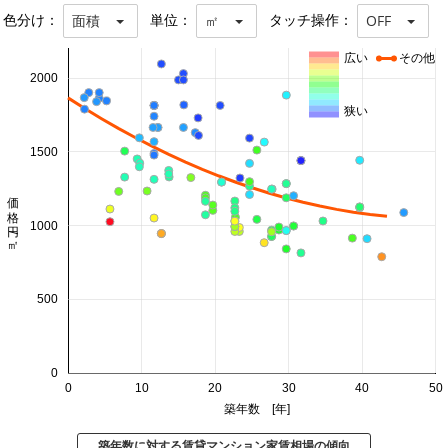
色分け：
単位：
タッチ操作：
面積
㎡
OFF
広い
その他
2000
狭い
1500
価格 円/㎡
1000
500
0
0
10
20
30
40
50
築年数 [年]
築年数に対する賃貸マンション家賃相場の傾向