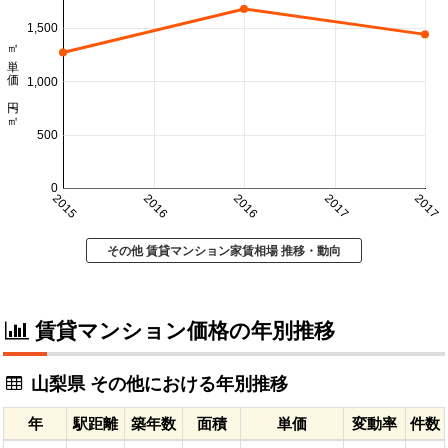
1,500
㎡単価 円/㎡
1,000
500
0
2015
2016
2016
2017
2017
その他 賃貸マンション家賃相場 推移・動向
賃貸マンション価格の年別推移
山梨県 その他における年別推移
年
駅距離
築年数
面積
単価
変動率
件数