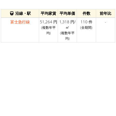
沿線・駅
平均家賃
平均単価
件数
前年比
富士急行線
51,264 円
1,318 円/
110 件
-
㎡
(複数年平
(全期間)
均)
(複数年平
均)