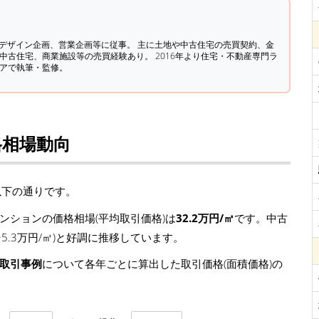
築デザイン企画、営業企画等に従事。 主に土地や中古住宅の売買契約、金
中古住宅、商業施設等の売買経験あり。 2016年より住宅・不動産専門ラ
ィアで執筆・監修。
格相場動向
以下の通りです。
ンションの価格相場(平均取引価格)は
32.2万円/㎡
です。中古
 +5.3万円/㎡)と好調に推移しています。
の取引事例
について各年ごとに算出した取引価格(面積価格)の