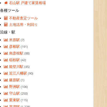
石山駅 戸建て家賃相場
各種ツール
不動産査定ツール
土地活用・利回り
沿線・駅
米原駅
(7)
彦根駅
(191)
南彦根駅
(88)
稲枝駅
(42)
能登川駅
(45)
近江八幡駅
(90)
篠原駅
(1)
野洲駅
(106)
守山駅
(250)
栗東駅
(115)
草津駅
(1,228)