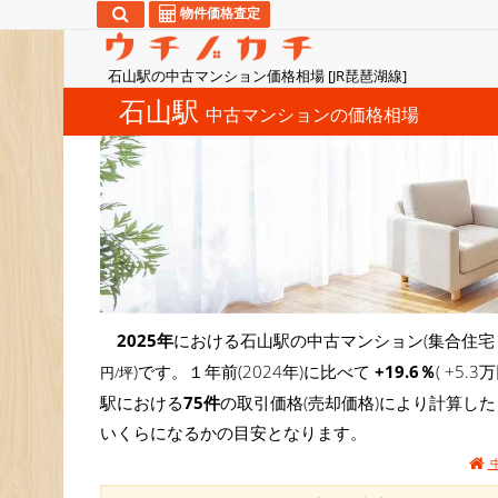
物件価格査定
石山駅の中古マンション価格相場 [JR琵琶湖線]
石山駅
中古マンションの価格相場
2025年
における石山駅の中古マンション(集合住宅
)です。１年前(2024年)に比べて
+19.6％
( +5
円/坪
駅における
75件
の取引価格(売却価格)により計算し
いくらになるかの目安となります。