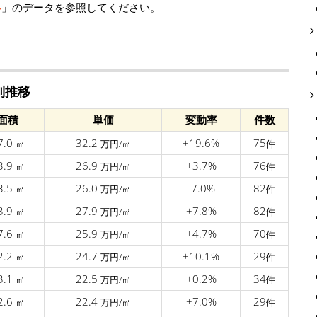
移
」のデータを参照してください。
別推移
面積
単価
変動率
件数
7.0
32.2
+19.6%
75
㎡
万円/㎡
件
3.9
26.9
+3.7%
76
㎡
万円/㎡
件
3.5
26.0
-7.0%
82
㎡
万円/㎡
件
3.9
27.9
+7.8%
82
㎡
万円/㎡
件
7.6
25.9
+4.7%
70
㎡
万円/㎡
件
2.2
24.7
+10.1%
29
㎡
万円/㎡
件
3.1
22.5
+0.2%
34
㎡
万円/㎡
件
2.6
22.4
+7.0%
29
㎡
万円/㎡
件