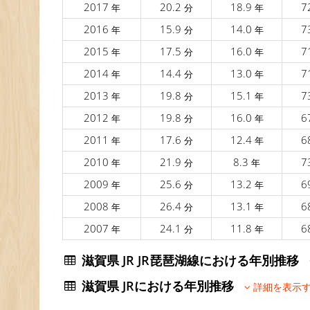
2017
20.2
18.9
7
年
分
年
2016
15.9
14.0
7
年
分
年
2015
17.5
16.0
7
年
分
年
2014
14.4
13.0
7
年
分
年
2013
19.8
15.1
7
年
分
年
2012
19.8
16.0
6
年
分
年
2011
17.6
12.4
6
年
分
年
2010
21.9
8.3
7
年
分
年
2009
25.6
13.2
6
年
分
年
2008
26.4
13.1
6
年
分
年
2007
24.1
11.8
6
年
分
年
滋賀県 JR JR琵琶湖線における年別推移
滋賀県 JRにおける年別推移
詳細を表示