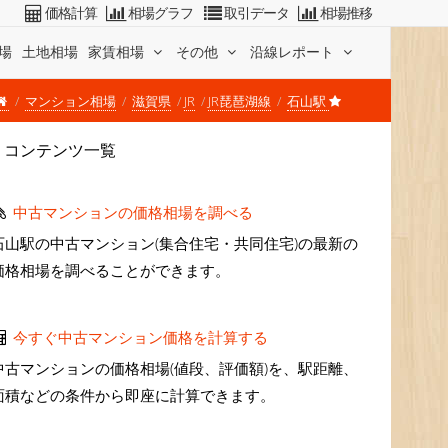
価格計算
相場グラフ
取引データ
相場推移
場
土地相場
家賃相場
その他
沿線レポート
マンション相場
滋賀県
JR
JR琵琶湖線
石山駅
コンテンツ一覧
中古マンションの価格相場を調べる
石山駅の中古マンション(集合住宅・共同住宅)の最新の
価格相場を調べることができます。
今すぐ中古マンション価格を計算する
中古マンションの価格相場(値段、評価額)を、駅距離、
面積などの条件から即座に計算できます。