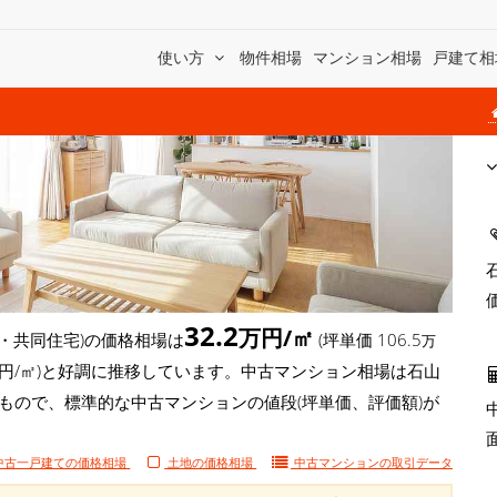
使い方
物件相場
マンション相場
戸建て相
32.2
万円/㎡
・共同住宅)の価格相場は
(坪単価 106.5
万
.3万円/㎡)と好調に推移しています。中古マンション相場は石山
たもので、標準的な中古マンションの値段(坪単価、評価額)が
中古一戸建ての価格相場
土地の価格相場
中古マンションの
取引データ