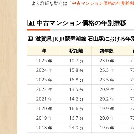
より詳細な動向は「
中古マンション価格の年別推
中古マンション価格の年別推移
滋賀県 JR JR琵琶湖線 石山駅における年
年
駅距離
築年数
2025
10.7
23.0
7
年
分
年
2024
15.8
25.3
7
年
分
年
2023
16.8
23.5
7
年
分
年
2022
13.5
20.9
7
年
分
年
2021
14.2
20.2
7
年
分
年
2020
16.6
19.9
7
年
分
年
2019
16.7
20.0
7
年
分
年
2018
24.0
19.6
7
年
分
年