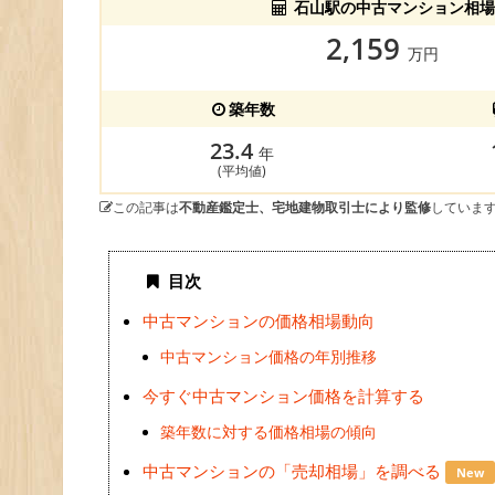
石山駅の中古マンション相場
2,159
万円
築年数
23.4
年
(平均値)
この記事は
不動産鑑定士、宅地建物取引士により監修
していま
目次
中古マンションの価格相場動向
中古マンション価格の年別推移
今すぐ中古マンション価格を計算する
築年数に対する価格相場の傾向
中古マンションの「売却相場」を調べる
New