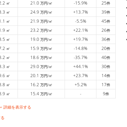
2.2
21.0
-15.9%
25
㎡
万円/㎡
件
3.3
24.9
+13.7%
39
㎡
万円/㎡
件
1.1
21.9
-5.5%
45
㎡
万円/㎡
件
1.9
23.2
+22.1%
26
㎡
万円/㎡
件
3.5
19.0
+19.7%
36
㎡
万円/㎡
件
7.2
15.9
-14.8%
20
㎡
万円/㎡
件
8.2
18.6
-35.7%
40
㎡
万円/㎡
件
3.3
29.0
+44.1%
30
㎡
万円/㎡
件
9.6
20.1
+23.7%
14
㎡
万円/㎡
件
8.8
16.2
+5.2%
17
㎡
万円/㎡
件
8.9
15.4
-
9
㎡
万円/㎡
件
詳細を表示する
する