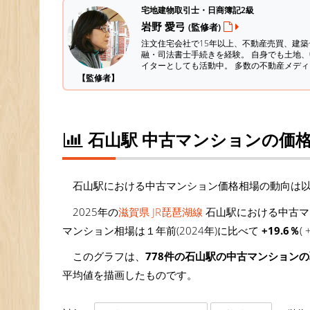
宅地建物取引士・日商簿記2級
岩野 愛弓
(監修者)
注文住宅会社で15年以上、不動産売買、建
融・司法書士手続きを経験。
自身でも土地、
イターとしても活動中。 多数の不動産メデ
【監修者】
石山駅 中古マンションの価
石山駅における中古マンション価格相場の動向は
2025年の
滋賀県 JR琵琶湖線
石山駅における中古マ
マンション相場は１年前(2024年)に比べて
+19.6％
(
このグラフは、
778件の石山駅の中古マンション
平均値を描画したものです。