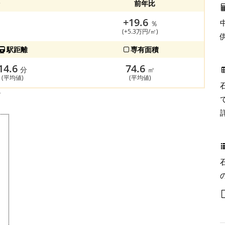
前年比
+19.6
％
(+5.3万円/㎡)
駅距離
専有面積
14.6
74.6
分
㎡
(平均値)
(平均値)
す