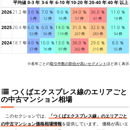
平均値
0-3 年
3-6 年
6-10 年
10-20 年
20-40 年
40 年 以上
2026
21.2 年
3.0 ％
7.0 ％
9.0 ％
34.0 ％
36.0 ％
11.0 ％
5 件
12 件
16 件
57 件
61 件
18 件
2025
20.4 年
6.0 ％
6.0 ％
14.0 ％
31.0 ％
32.0 ％
11.0 ％
53 件
56 件
119 件
267 件
283 件
94 件
2024
18.7 年
4.0 ％
10.0 ％
13.0 ％
36.0 ％
29.0 ％
8.0 ％
27 件
76 件
97 件
262 件
215 件
55 件
※各年ごとの
取引件数の割合が高いセグメント
ほど赤く表示
つくばエクスプレス線のエリアごと
の中古マンション相場
このセクションでは、
「つくばエクスプレス線」のエリアごと
の中古マンション価格相場情報
を提供しています。 価格が高いエ