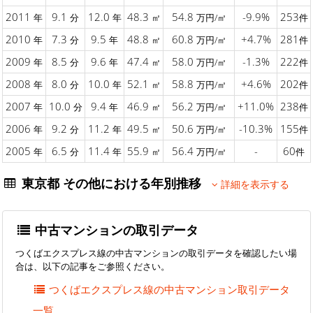
2011
9.1
12.0
48.3
54.8
-9.9%
253
年
分
年
㎡
万円/㎡
件
2010
7.3
9.5
48.8
60.8
+4.7%
281
年
分
年
㎡
万円/㎡
件
2009
8.5
9.6
47.4
58.0
-1.3%
222
年
分
年
㎡
万円/㎡
件
2008
8.0
10.0
52.1
58.8
+4.6%
202
年
分
年
㎡
万円/㎡
件
2007
10.0
9.4
46.9
56.2
+11.0%
238
年
分
年
㎡
万円/㎡
件
2006
9.2
11.2
49.5
50.6
-10.3%
155
年
分
年
㎡
万円/㎡
件
2005
6.5
11.4
55.9
56.4
-
60
年
分
年
㎡
万円/㎡
件
東京都 その他における年別推移
詳細を表示する
中古マンションの取引データ
つくばエクスプレス線の中古マンションの取引データを確認したい場
合は、以下の記事をご参照ください。
つくばエクスプレス線の中古マンション取引データ
一覧