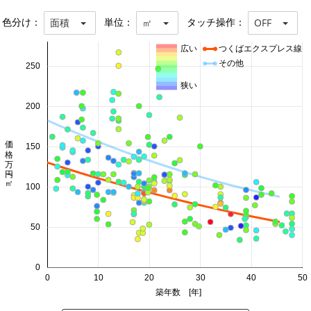
色分け：
単位：
タッチ操作：
面積
㎡
OFF
広い
つくばエクスプレス線
その他
250
狭い
200
価格 万円/㎡
150
100
50
0
0
10
20
30
40
50
築年数 [年]