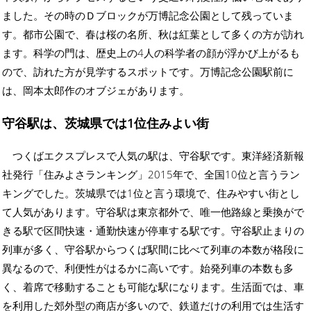
ました。その時のＤブロックが万博記念公園として残っていま
す。都市公園で、春は桜の名所、秋は紅葉として多くの方が訪れ
ます。科学の門は、歴史上の4人の科学者の顔が浮かび上がるも
ので、訪れた方が見学するスポットです。万博記念公園駅前に
は、岡本太郎作のオブジェがあります。
守谷駅は、茨城県では1位住みよい街
つくばエクスプレスで人気の駅は、守谷駅です。東洋経済新報
社発行「住みよさランキング」2015年で、全国10位と言うラン
キングでした。茨城県では1位と言う環境で、住みやすい街とし
て人気があります。守谷駅は東京都外で、唯一他路線と乗換がで
きる駅で区間快速・通勤快速が停車する駅です。守谷駅止まりの
列車が多く、守谷駅からつくば駅間に比べて列車の本数が格段に
異なるので、利便性がはるかに高いです。始発列車の本数も多
く、着席で移動することも可能な駅になります。生活面では、車
を利用した郊外型の商店が多いので、鉄道だけの利用では生活す