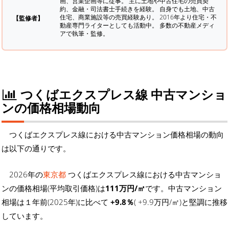
画、営業企画等に従事。 主に土地や中古住宅の売買契
約、金融・司法書士手続きを経験。
自身でも土地、中古
住宅、商業施設等の売買経験あり。 2016年より住宅・不
【監修者】
動産専門ライターとしても活動中。 多数の不動産メディ
アで執筆・監修。
つくばエクスプレス線 中古マンショ
ンの価格相場動向
つくばエクスプレス線における中古マンション価格相場の動向
は以下の通りです。
2026年の
東京都
つくばエクスプレス線における中古マンショ
ンの価格相場(平均取引価格)は
111万円/㎡
です。中古マンション
相場は１年前(2025年)に比べて
+9.8％
( +9.9万円/㎡)と堅調に推移
しています。