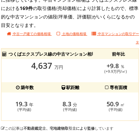
における
169件
の取引価格(売却価格)により計算したもので、標準
的な中古マンションの値段(坪単価、評価額)がいくらになるかの
目安となります。
中古一戸建ての価格相場
土地の価格相場
中古マンションの
取引デー
タ
つくばエクスプレス線の中古マンション相場
前年比
4,637
+9.8
％
万円
(+9.9万円/㎡)
築年数
駅距離
専有面積
19.3
8.3
50.9
年
分
㎡
(平均値)
(平均値)
(平均値)
この記事は
不動産鑑定士、宅地建物取引士により監修
しています