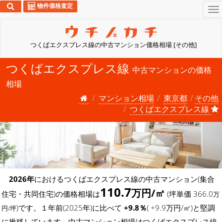
物件価格査定
To
na
つくばエクスプレス線の中古マンション価格相場 [その他]
つくばエクスプレス線
中古マンションの価格
相場
マンション相場
東京都
その他
つくばエクスプレス線
2026年
におけるつくばエクスプレス線の中古マンション(集合
110.7
万円/㎡
住宅・共同住宅)の価格相場は
(坪単価 366.0
万
)です。１年前(2025年)に比べて
+9.8％
( +9.9万円/㎡)と堅調
円/坪
に推移しています。中古マンション相場はつくばエクスプレス線