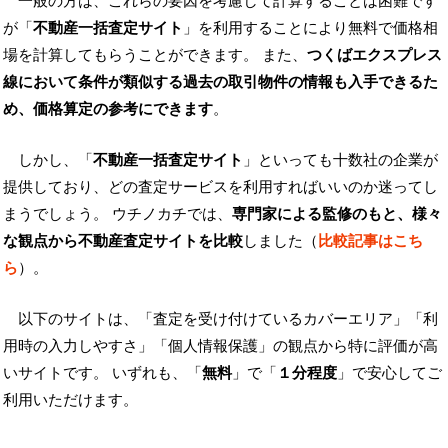
一般の方は、これらの要因を考慮して計算することは困難です
が「
不動産一括査定サイト
」を利用することにより無料で価格相
場を計算してもらうことができます。 また、
つくばエクスプレス
線において条件が類似する過去の取引物件の情報も入手できるた
め、価格算定の参考にできます
。
しかし、「
不動産一括査定サイト
」といっても十数社の企業が
提供しており、どの査定サービスを利用すればいいのか迷ってし
まうでしょう。 ウチノカチでは、
専門家による監修のもと、様々
な観点から不動産査定サイトを比較
しました（
比較記事はこち
ら
）。
以下のサイトは、「査定を受け付けているカバーエリア」「利
用時の入力しやすさ」「個人情報保護」の観点から特に評価が高
いサイトです。 いずれも、「
無料
」で「
１分程度
」で安心してご
利用いただけます。