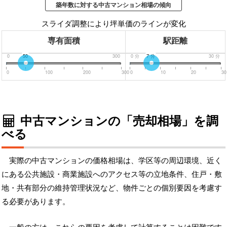
築年数に対する中古マンション相場の傾向
スライダ調整により坪単価のラインが変化
専有面積
駅距離
0
50
300
0
分
7
分
30
分
0
100
200
300
0
10
20
30
中古マンションの「売却相場」を調
べる
実際の中古マンションの価格相場は、学区等の周辺環境、近く
にある公共施設・商業施設へのアクセス等の立地条件、住戸・敷
地・共有部分の維持管理状況など、物件ごとの個別要因を考慮す
る必要があります。