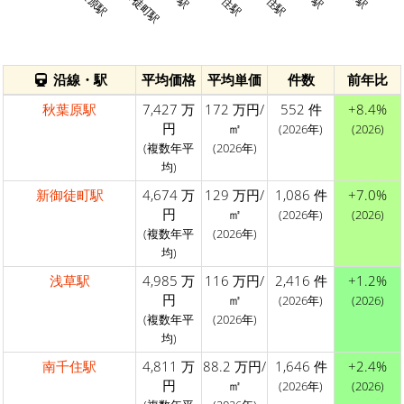
新御徒町駅
沿線・駅
平均価格
平均単価
件数
前年比
秋葉原駅
7,427 万
172 万円/
552 件
+8.4%
円
㎡
(2026年)
(2026)
(複数年平
(2026年)
均)
新御徒町駅
4,674 万
129 万円/
1,086 件
+7.0%
円
㎡
(2026年)
(2026)
(複数年平
(2026年)
均)
浅草駅
4,985 万
116 万円/
2,416 件
+1.2%
円
㎡
(2026年)
(2026)
(複数年平
(2026年)
均)
南千住駅
4,811 万
88.2 万円/
1,646 件
+2.4%
円
㎡
(2026年)
(2026)