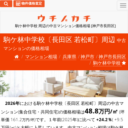
物件価格査定
To
na
駒ケ林中学校 周辺の中古マンション価格相場 [神戸市長田区]
駒ケ林中学校〔長田区 若松町〕周辺
中古
マンションの価格相場
マンション相場
兵庫県
神戸市
神戸市長田区
駒ケ林中学校
2026年
における駒ケ林中学校〔長田区 若松町〕周辺の中古マ
48.8
万円/㎡
ンション(集合住宅・共同住宅)の価格相場は
(坪
単価 161.2
)です。１年前(2025年)に比べて
+24.2％
( +9.5
万円/坪
万円/㎡)と大幅に上昇しています。中古マンション相場は駒ケ林