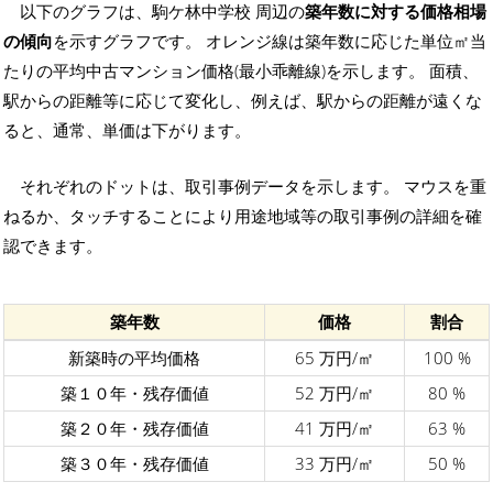
以下のグラフは、駒ケ林中学校 周辺の
築年数に対する価格相場
の傾向
を示すグラフです。 オレンジ線は築年数に応じた単位㎡当
たりの平均中古マンション価格(最小乖離線)を示します。 面積、
駅からの距離等に応じて変化し、例えば、駅からの距離が遠くな
ると、通常、単価は下がります。
それぞれのドットは、取引事例データを示します。 マウスを重
ねるか、タッチすることにより用途地域等の取引事例の詳細を確
認できます。
築年数
価格
割合
新築時の平均価格
65 万円/㎡
100 %
築１０年・残存価値
52 万円/㎡
80 %
築２０年・残存価値
41 万円/㎡
63 %
築３０年・残存価値
33 万円/㎡
50 %