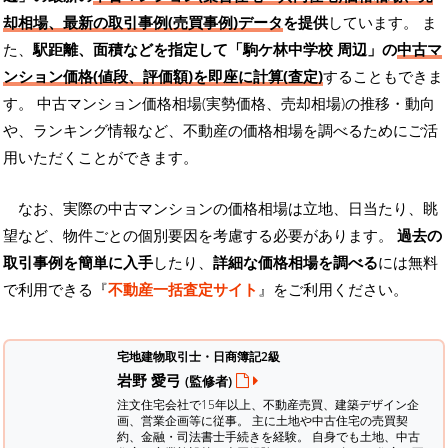
却相場、最新の取引事例(売買事例)データ
を提供
しています。 ま
た、
駅距離、面積などを指定して「駒ケ林中学校 周辺」の
中古マ
ンション価格(値段、評価額)を即座に計算(査定)
することもできま
す。 中古マンション価格相場(実勢価格、売却相場)の推移・動向
や、ランキング情報など、不動産の価格相場を調べるためにご活
用いただくことができます。
なお、実際の中古マンションの価格相場は立地、日当たり、眺
望など、物件ごとの個別要因を考慮する必要があります。
過去の
取引事例を簡単に入手
したり、
詳細な価格相場を調べる
には無料
で利用できる『
不動産一括査定サイト
』をご利用ください。
宅地建物取引士・日商簿記2級
岩野 愛弓
(監修者)
注文住宅会社で15年以上、不動産売買、建築デザイン企
画、営業企画等に従事。 主に土地や中古住宅の売買契
約、金融・司法書士手続きを経験。
自身でも土地、中古