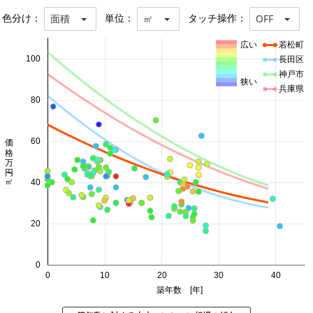
色分け：
単位：
タッチ操作：
面積
㎡
OFF
広い
若松町
100
長田区
神戸市
狭い
兵庫県
80
価格 万円/㎡
60
40
20
0
0
10
20
30
40
築年数 [年]