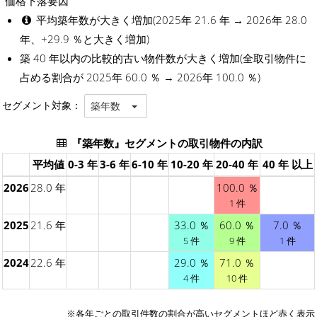
価格下落要因
平均築年数が大きく増加(2025年 21.6 年 → 2026年 28.0
年、+29.9 ％と大きく増加)
築 40 年以内の比較的古い物件数が大きく増加(全取引物件に
占める割合が 2025年 60.0 ％ → 2026年 100.0 ％)
セグメント対象：
築年数
『築年数』セグメントの取引物件の内訳
平均値
0-3 年
3-6 年
6-10 年
10-20 年
20-40 年
40 年 以上
2026
28.0 年
100.0 ％
1 件
2025
21.6 年
33.0 ％
60.0 ％
7.0 ％
5 件
9 件
1 件
2024
22.6 年
29.0 ％
71.0 ％
4 件
10 件
※各年ごとの
取引件数の割合が高いセグメント
ほど赤く表示