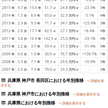
年
分
年
㎡
万円/㎡
件
2015
4.7
15.6
51.7
24.8
-23.3%
3
年
分
年
㎡
万円/㎡
件
2014
1.5
8.9
65.0
32.3
-5.1%
4
年
分
年
㎡
万円/㎡
件
2013
2.3
9.3
71.7
34.1
+25.9%
3
年
分
年
㎡
万円/㎡
件
2012
2.8
17.7
82.5
27.1
+8.4%
4
年
分
年
㎡
万円/㎡
件
2011
3.8
16.4
142.5
25.0
-33.1%
4
年
分
年
㎡
万円/㎡
件
2010
2.2
3.7
59.4
37.3
-51.4%
9
年
分
年
㎡
万円/㎡
件
2009
4.0
1.0
30.0
76.7
+158.7%
1
年
分
年
㎡
万円/㎡
件
2008
3.3
7.1
78.3
29.6
-10.9%
3
年
分
年
㎡
万円/㎡
件
2007
2.0
7.3
70.0
33.3
-
3
年
分
年
㎡
万円/㎡
件
兵庫県 神戸市 長田区における年別推移
詳細を表
示する
兵庫県 神戸市における年別推移
詳細を表示する
兵庫県における年別推移
詳細を表示する