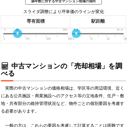
築年数に対する中古マンション相場の傾向
スライダ調整により坪単価のラインが変化
専有面積
駅距離
0
65
300
0
2
分
分
30
分
0
100
200
300
0
10
20
30
中古マンションの「売却相場」を調
べる
実際の中古マンションの価格相場は、学区等の周辺環境、近く
にある公共施設・商業施設へのアクセス等の立地条件、住戸・敷
地・共有部分の維持管理状況など、物件ごとの個別要因を考慮す
る必要があります。
一般の方は、これらの要因を考慮して計算することは困難です