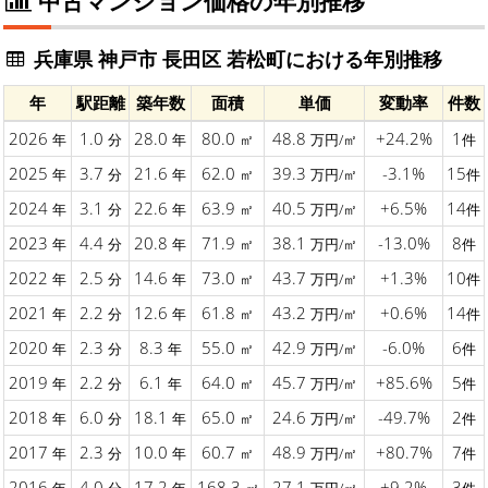
中古マンション価格の年別推移
兵庫県 神戸市 長田区 若松町における年別推移
年
駅距離
築年数
面積
単価
変動率
件数
2026
1.0
28.0
80.0
48.8
+24.2%
1
年
分
年
㎡
万円/㎡
件
2025
3.7
21.6
62.0
39.3
-3.1%
15
年
分
年
㎡
万円/㎡
件
2024
3.1
22.6
63.9
40.5
+6.5%
14
年
分
年
㎡
万円/㎡
件
2023
4.4
20.8
71.9
38.1
-13.0%
8
年
分
年
㎡
万円/㎡
件
2022
2.5
14.6
73.0
43.7
+1.3%
10
年
分
年
㎡
万円/㎡
件
2021
2.2
12.6
61.8
43.2
+0.6%
14
年
分
年
㎡
万円/㎡
件
2020
2.3
8.3
55.0
42.9
-6.0%
6
年
分
年
㎡
万円/㎡
件
2019
2.2
6.1
64.0
45.7
+85.6%
5
年
分
年
㎡
万円/㎡
件
2018
6.0
18.1
65.0
24.6
-49.7%
2
年
分
年
㎡
万円/㎡
件
2017
2.3
10.0
60.7
48.9
+80.7%
7
年
分
年
㎡
万円/㎡
件
2016
4.0
17.2
168.3
27.1
+9.2%
3