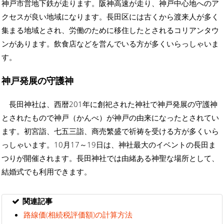
神戸市営地下鉄が走ります。阪神高速が走り、神戸中心地へのア
クセスが良い地域になります。長田区には古くから渡来人が多く
集まる地域とされ、労働のために移住したとされるコリアンタウ
ンがあります。飲食店などを営んでいる方が多くいらっしゃいま
す。
神戸発展の守護神
長田神社は、西暦201年に創祀された神社で神戸発展の守護神
とされたもので神戸（かんべ）が神戸の由来になったとされてい
ます。初宮詣、七五三詣、商売繁盛で祈祷を受ける方が多くいら
っしゃいます。10月17～19日は、神社最大のイベントの長田ま
つりが開催されます。長田神社では由緒ある神聖な場所として、
結婚式でも利用できます。
関連記事
路線価(相続税評価額)の計算方法