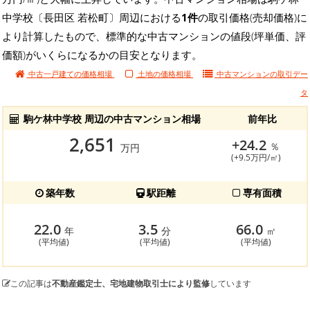
中学校〔長田区 若松町〕周辺における
1件
の取引価格(売却価格)に
より計算したもので、標準的な中古マンションの値段(坪単価、評
価額)がいくらになるかの目安となります。
中古一戸建ての価格相場
土地の価格相場
中古マンションの
取引デー
タ
駒ケ林中学校 周辺の中古マンション相場
前年比
2,651
+24.2
％
万円
(+9.5万円/㎡)
築年数
駅距離
専有面積
22.0
3.5
66.0
年
分
㎡
(平均値)
(平均値)
(平均値)
この記事は
不動産鑑定士、宅地建物取引士により監修
しています