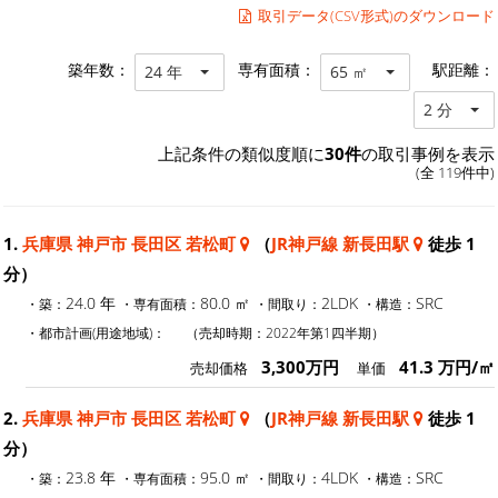
取引データ(CSV形式)のダウンロード
築年数：
専有面積：
駅距離：
24 年
65 ㎡
2 分
上記条件の類似度順に
30件
の取引事例を表示
(全 119件中)
1.
兵庫県 神戸市 長田区 若松町
（
JR神戸線 新長田駅
徒歩 1
分）
24.0 年
80.0 ㎡
2LDK
SRC
・築：
・専有面積：
・間取り：
・構造：
・都市計画(用途地域)：
（売却時期：2022年第1四半期）
3,300万円
41.3 万円/㎡
売却価格
単価
2.
兵庫県 神戸市 長田区 若松町
（
JR神戸線 新長田駅
徒歩 1
分）
23.8 年
95.0 ㎡
4LDK
SRC
・築：
・専有面積：
・間取り：
・構造：