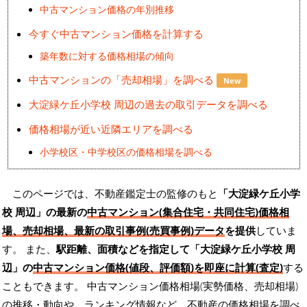
中古マンション価格の年別推移
今すぐ中古マンション価格を計算する
築年数に対する価格相場の傾向
中古マンションの「売却相場」を調べる
New
大淀緑ケ丘小学校 周辺の過去の取引データを調べる
価格相場が近い近隣エリアを調べる
小学校区・中学校区の価格相場を調べる
このページでは、不動産鑑定士の監修のもと
「大淀緑ケ丘小学
校 周辺」の最新の
中古マンション(集合住宅・共同住宅)価格相
場、売却相場、最新の取引事例(売買事例)データ
を提供
していま
す。 また、
駅距離、面積などを指定して「大淀緑ケ丘小学校 周
辺」の
中古マンション価格(値段、評価額)を即座に計算(査定)
する
こともできます。 中古マンション価格相場(実勢価格、売却相場)
の推移・動向や、ランキング情報など、不動産の価格相場を調べ