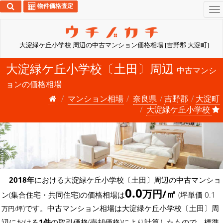
物件価格査定
To
na
大淀緑ケ丘小学校 周辺の中古マンション価格相場 [吉野郡 大淀町]
大淀緑ケ丘小学校〔土田〕周辺
中古マンシ
ョンの価格相場
マンション相場
奈良県
吉野郡
大淀町
大淀緑ケ丘小学校
2018年
における大淀緑ケ丘小学校〔土田〕周辺の中古マンショ
0.0
万円/㎡
ン(集合住宅・共同住宅)の価格相場は
(坪単価 0.1
)です。中古マンション相場は大淀緑ケ丘小学校〔土田〕周
万円/坪
辺における
1件
の取引価格(売却価格)により計算したもので、標準