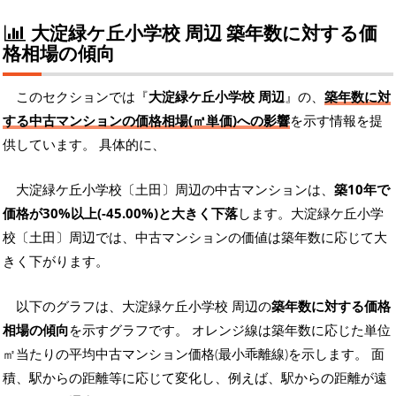
大淀緑ケ丘小学校 周辺 築年数に対する価
格相場の傾向
このセクションでは『
大淀緑ケ丘小学校 周辺
』の、
築年数に対
する中古マンションの価格相場(㎡単価)への影響
を示す情報を提
供しています。 具体的に、
大淀緑ケ丘小学校〔土田〕周辺の中古マンションは、
築10年で
価格が30%以上(-45.00%)と大きく下落
します。大淀緑ケ丘小学
校〔土田〕周辺では、中古マンションの価値は築年数に応じて大
きく下がります。
以下のグラフは、大淀緑ケ丘小学校 周辺の
築年数に対する価格
相場の傾向
を示すグラフです。 オレンジ線は築年数に応じた単位
㎡当たりの平均中古マンション価格(最小乖離線)を示します。 面
積、駅からの距離等に応じて変化し、例えば、駅からの距離が遠