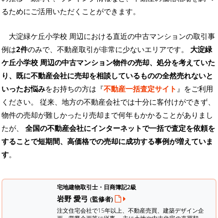
るためにご活用いただくことができます。
大淀緑ケ丘小学校 周辺における直近の中古マンションの取引事
例は
2件
のみで、不動産取引が非常に少ないエリアです。
大淀緑
ケ丘小学校 周辺の中古マンション物件の売却、処分を考えていた
り、既に不動産会社に売却を相談しているものの全然売れないと
いったお悩み
をお持ちの方は『
不動産一括査定サイト
』をご利用
ください。 従来、地方の不動産会社では十分に客付けができず、
物件の売却が難しかったり売却まで何年もかかることがありまし
たが、
全国の不動産会社にインターネットで一括で査定を依頼を
することで短期間、高価格での売却に成功する事例が増えていま
す
。
宅地建物取引士・日商簿記2級
岩野 愛弓
(監修者)
注文住宅会社で15年以上、不動産売買、建築デザイン企