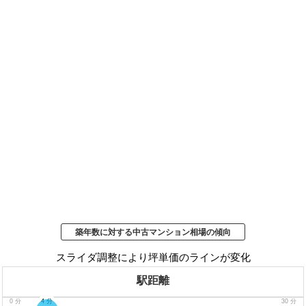
築年数に対する中古マンション相場の傾向
スライダ調整により坪単価のラインが変化
駅距離
0
分
4
分
30
分