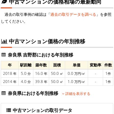
中古マンションの価格相場の最新動向
過去の取引事例の確認は「
過去の取引データを調べる
」を参照
してください。
中古マンション価格の年別推移
奈良県 吉野郡における年別推移
年
駅距離
築年数
面積
単価
変動率
件数
2018
5.0
16.0
50.0
0.0
-
1
年
分
年
㎡
万円/㎡
件
2014
4.0
39.8
50.0
1.0
-
1
年
分
年
㎡
万円/㎡
件
奈良県における年別推移
詳細を表示する
中古マンションの取引データ