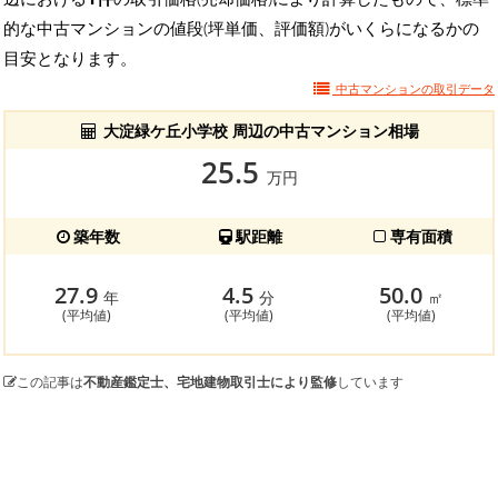
的な中古マンションの値段(坪単価、評価額)がいくらになるかの
目安となります。
中古マンションの
取引データ
大淀緑ケ丘小学校 周辺の中古マンション相場
25.5
万円
築年数
駅距離
専有面積
27.9
4.5
50.0
年
分
㎡
(平均値)
(平均値)
(平均値)
この記事は
不動産鑑定士、宅地建物取引士により監修
しています