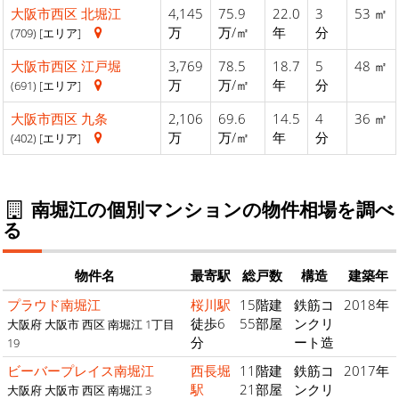
大阪市西区
北堀江
4,145
75.9
22.0
3
53 ㎡
万
万/㎡
年
分
(709) [エリア]
大阪市西区
江戸堀
3,769
78.5
18.7
5
48 ㎡
万
万/㎡
年
分
(691) [エリア]
大阪市西区
九条
2,106
69.6
14.5
4
36 ㎡
万
万/㎡
年
分
(402) [エリア]
南堀江の個別マンションの物件相場を調べ
る
物件名
最寄駅
総戸数
構造
建築年
プラウド南堀江
桜川駅
15階建
鉄筋コ
2018年
徒歩6
55部屋
ンクリ
大阪府 大阪市 西区 南堀江 1丁目
分
ート造
19
ビーバープレイス南堀江
西長堀
11階建
鉄筋コ
2017年
駅
21部屋
ンクリ
大阪府 大阪市 西区 南堀江 3