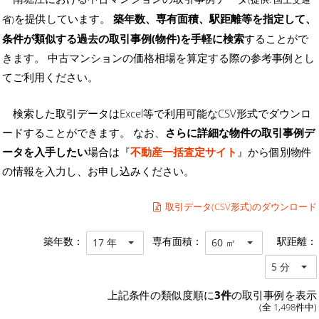
を提供しています。
築年数、専有面積、駅距離等を指定して、
省)
条件が類似する過去の取引事例(物件)を手軽に検索
することがで
きます。 中古マンションの価格相場を算定する際の参考事例とし
てご利用ください。
検索した取引データはExcel等で利用可能なCSV形式でダウンロ
ードすることができます。 なお、
さらに詳細な物件の取引事例デ
ータを入手したい
場合は『
不動産一括査定サイト
』から個別物件
の情報を入力し、お申し込みください。
取引データ(CSV形式)のダウンロード
築年数：
専有面積：
駅距離：
17 年
60 ㎡
5 分
上記条件の類似度順に
3件
の取引事例を表示
(全 1,498件中)