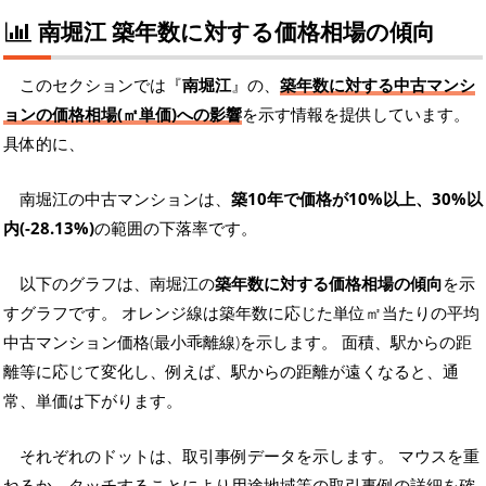
南堀江 築年数に対する価格相場の傾向
このセクションでは『
南堀江
』の、
築年数に対する中古マンシ
ョンの価格相場(㎡単価)への影響
を示す情報を提供しています。
具体的に、
南堀江の中古マンションは、
築10年で価格が10%以上、30%以
内(-28.13%)
の範囲の下落率です。
以下のグラフは、南堀江の
築年数に対する価格相場の傾向
を示
すグラフです。 オレンジ線は築年数に応じた単位㎡当たりの平均
中古マンション価格(最小乖離線)を示します。 面積、駅からの距
離等に応じて変化し、例えば、駅からの距離が遠くなると、通
常、単価は下がります。
それぞれのドットは、取引事例データを示します。 マウスを重
ねるか、タッチすることにより用途地域等の取引事例の詳細を確