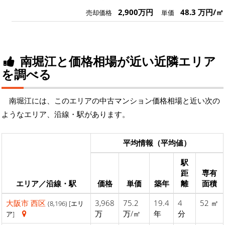
2,900万円
48.3 万円/㎡
売却価格
単価
南堀江と価格相場が近い近隣エリア
を調べる
南堀江には、このエリアの中古マンション価格相場と近い次の
ようなエリア、沿線・駅があります。
平均情報（平均値）
駅
距
専有
エリア／沿線・駅
価格
単価
築年
離
面積
大阪市
西区
3,968
75.2
19.4
4
52 ㎡
(8,196) [エリ
万
万/㎡
年
分
ア]