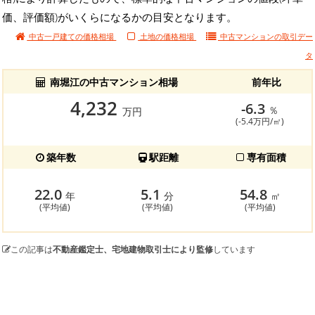
価、評価額)がいくらになるかの目安となります。
中古一戸建ての価格相場
土地の価格相場
中古マンションの
取引デー
タ
南堀江の中古マンション相場
前年比
4,232
-6.3
％
万円
(-5.4万円/㎡)
築年数
駅距離
専有面積
22.0
5.1
54.8
年
分
㎡
(平均値)
(平均値)
(平均値)
この記事は
不動産鑑定士、宅地建物取引士により監修
しています