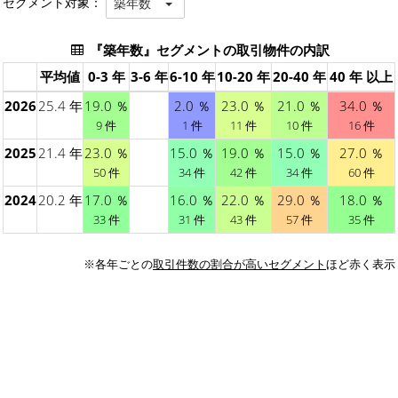
セグメント対象：
築年数
『築年数』セグメントの取引物件の内訳
平均値
0-3 年
3-6 年
6-10 年
10-20 年
20-40 年
40 年 以上
2026
25.4 年
19.0 ％
2.0 ％
23.0 ％
21.0 ％
34.0 ％
9 件
1 件
11 件
10 件
16 件
2025
21.4 年
23.0 ％
15.0 ％
19.0 ％
15.0 ％
27.0 ％
50 件
34 件
42 件
34 件
60 件
2024
20.2 年
17.0 ％
16.0 ％
22.0 ％
29.0 ％
18.0 ％
33 件
31 件
43 件
57 件
35 件
※各年ごとの
取引件数の割合が高いセグメント
ほど赤く表示