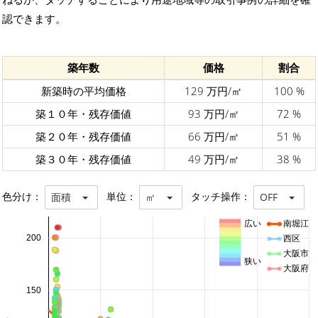
認できます。
築年数
価格
割合
新築時の平均価格
129 万円/㎡
100 %
築１０年・残存価値
93 万円/㎡
72 %
築２０年・残存価値
66 万円/㎡
51 %
築３０年・残存価値
49 万円/㎡
38 %
色分け：
単位：
タッチ操作：
面積
㎡
OFF
広い
南堀江
200
西区
大阪市
狭い
大阪府
150