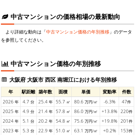
中古マンションの価格相場の最新動向
より詳細な動向は「
中古マンション価格の年別推移
」のデータ
を参照してください。
中古マンション価格の年別推移
大阪府 大阪市 西区 南堀江における年別推移
年
駅距離
築年数
面積
単価
変動率
件数
2026
4.7
25.4
55.7
80.6
-6.3%
47
年
分
年
㎡
万円/㎡
件
2025
4.9
21.4
57.8
86.0
+13.8%
220
年
分
年
㎡
万円/㎡
件
2024
5.1
20.2
54.8
75.6
+19.8%
201
年
分
年
㎡
万円/㎡
件
2023
5.3
22.9
51.0
63.1
+0.2%
153
年
分
年
㎡
万円/㎡
件