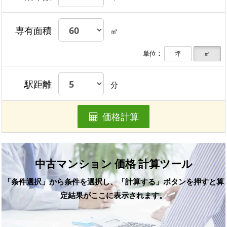
専有面積
㎡
単位：
坪
㎡
駅距離
分
価格計算
中古マンション 価格 計算ツール
「条件選択」から条件を選択し、「計算する」ボタンを押すと算
定結果がここに表示されます。