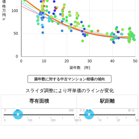
価格 万円/㎡
100
50
0
0
10
20
30
40
50
築年数 [年]
築年数に対する中古マンション相場の傾向
スライダ調整により坪単価のラインが変化
専有面積
駅距離
0
60
300
0
分
5
分
30
分
0
100
200
300
0
10
20
30