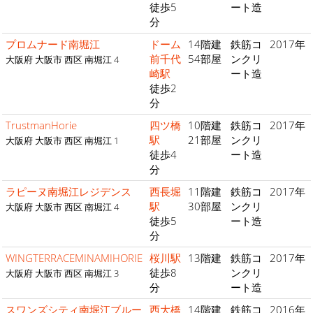
徒歩5
ート造
分
プロムナード南堀江
ドーム
14階建
鉄筋コ
2017年
前千代
54部屋
ンクリ
大阪府 大阪市 西区 南堀江 4
崎駅
ート造
徒歩2
分
TrustmanHorie
四ツ橋
10階建
鉄筋コ
2017年
駅
21部屋
ンクリ
大阪府 大阪市 西区 南堀江 1
徒歩4
ート造
分
ラピーヌ南堀江レジデンス
西長堀
11階建
鉄筋コ
2017年
駅
30部屋
ンクリ
大阪府 大阪市 西区 南堀江 4
徒歩5
ート造
分
WINGTERRACEMINAMIHORIE
桜川駅
13階建
鉄筋コ
2017年
徒歩8
ンクリ
大阪府 大阪市 西区 南堀江 3
分
ート造
スワンズシティ南堀江ブルー
西大橋
14階建
鉄筋コ
2016年