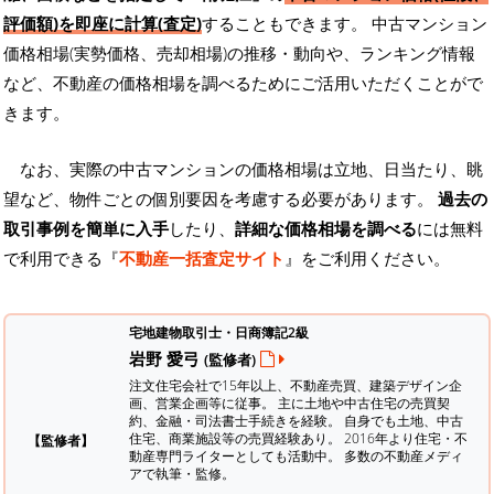
評価額)を即座に計算(査定)
することもできます。 中古マンション
価格相場(実勢価格、売却相場)の推移・動向や、ランキング情報
など、不動産の価格相場を調べるためにご活用いただくことがで
きます。
なお、実際の中古マンションの価格相場は立地、日当たり、眺
望など、物件ごとの個別要因を考慮する必要があります。
過去の
取引事例を簡単に入手
したり、
詳細な価格相場を調べる
には無料
で利用できる『
不動産一括査定サイト
』をご利用ください。
宅地建物取引士・日商簿記2級
岩野 愛弓
(監修者)
注文住宅会社で15年以上、不動産売買、建築デザイン企
画、営業企画等に従事。 主に土地や中古住宅の売買契
約、金融・司法書士手続きを経験。
自身でも土地、中古
住宅、商業施設等の売買経験あり。 2016年より住宅・不
【監修者】
動産専門ライターとしても活動中。 多数の不動産メディ
アで執筆・監修。