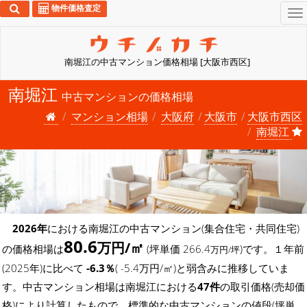
物件価格査定
To
na
南堀江の中古マンション価格相場 [大阪市西区]
南堀江
中古マンションの価格相場
マンション相場
大阪府
大阪市
大阪市西区
南堀江
2026年
における南堀江の中古マンション(集合住宅・共同住宅)
80.6
万円/㎡
の価格相場は
(坪単価 266.4
)です。１年前
万円/坪
(2025年)に比べて
-6.3％
( -5.4万円/㎡)と弱含みに推移していま
す。中古マンション相場は南堀江における
47件
の取引価格(売却価
格)により計算したもので、標準的な中古マンションの値段(坪単