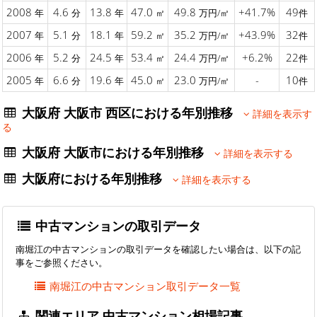
2008
4.6
13.8
47.0
49.8
+41.7%
49
年
分
年
㎡
万円/㎡
件
2007
5.1
18.1
59.2
35.2
+43.9%
32
年
分
年
㎡
万円/㎡
件
2006
5.2
24.5
53.4
24.4
+6.2%
22
年
分
年
㎡
万円/㎡
件
2005
6.6
19.6
45.0
23.0
-
10
年
分
年
㎡
万円/㎡
件
大阪府 大阪市 西区における年別推移
詳細を表示す
る
大阪府 大阪市における年別推移
詳細を表示する
大阪府における年別推移
詳細を表示する
中古マンションの取引データ
南堀江の中古マンションの取引データを確認したい場合は、以下の記
事をご参照ください。
南堀江の中古マンション取引データ一覧
関連エリア 中古マンション相場記事