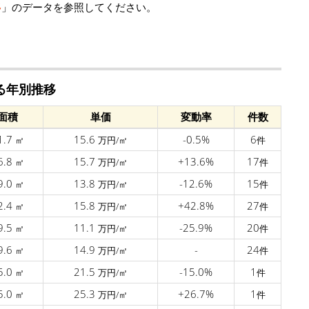
移
」のデータを参照してください。
る年別推移
面積
単価
変動率
件数
1.7
15.6
-0.5%
6
㎡
万円/㎡
件
6.8
15.7
+13.6%
17
㎡
万円/㎡
件
9.0
13.8
-12.6%
15
㎡
万円/㎡
件
2.4
15.8
+42.8%
27
㎡
万円/㎡
件
9.5
11.1
-25.9%
20
㎡
万円/㎡
件
9.6
14.9
-
24
㎡
万円/㎡
件
5.0
21.5
-15.0%
1
㎡
万円/㎡
件
5.0
25.3
+26.7%
1
㎡
万円/㎡
件