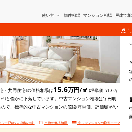
使い方
物件相場
マンション相場
戸建て相
15.6
万円/㎡
宅・共同住宅)の価格相場は
(坪単価 51.6
万
1万円/㎡)と僅かに下落しています。中古マンション相場は字円明
もので、標準的な中古マンションの値段(坪単価、評価額)がい
中古一戸建ての価格相場
土地の価格相場
中古マンションの
取引データ