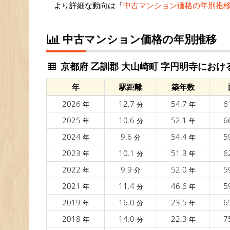
より詳細な動向は「
中古マンション価格の年別推
中古マンション価格の年別推移
京都府 乙訓郡 大山崎町 字円明寺におけ
年
駅距離
築年数
2026
12.7
54.7
6
年
分
年
2025
10.6
52.1
6
年
分
年
2024
9.6
54.4
5
年
分
年
2023
10.1
51.3
6
年
分
年
2022
9.9
52.0
5
年
分
年
2021
11.4
46.6
5
年
分
年
2019
16.0
23.5
6
年
分
年
2018
14.0
22.3
7
年
分
年