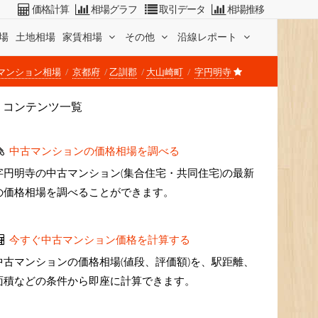
価格計算
相場グラフ
取引データ
相場推移
場
土地相場
家賃相場
その他
沿線レポート
マンション相場
京都府
乙訓郡
大山崎町
字円明寺
コンテンツ一覧
中古マンションの価格相場を調べる
字円明寺の中古マンション(集合住宅・共同住宅)の最新
の価格相場を調べることができます。
今すぐ中古マンション価格を計算する
中古マンションの価格相場(値段、評価額)を、駅距離、
面積などの条件から即座に計算できます。