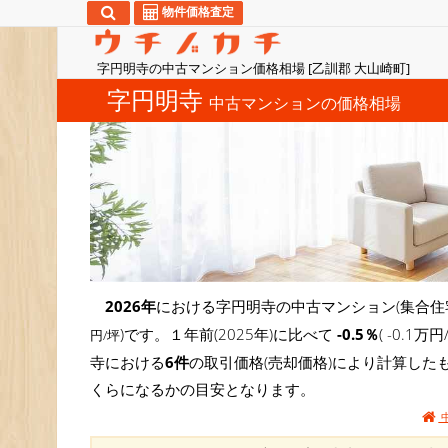
物件価格査定
字円明寺の中古マンション価格相場 [乙訓郡 大山崎町]
字円明寺
中古マンションの価格相場
2026年
における字円明寺の中古マンション(集合住
)です。１年前(2025年)に比べて
-0.5％
( -0.
円/坪
寺における
6件
の取引価格(売却価格)により計算した
くらになるかの目安となります。