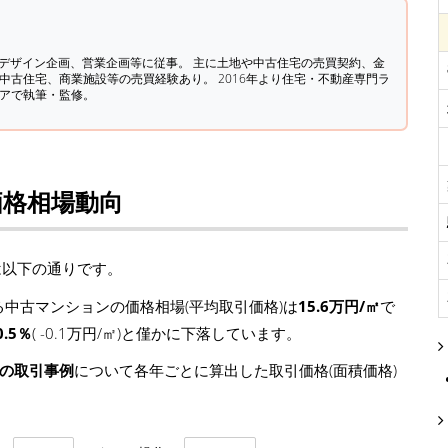
築デザイン企画、営業企画等に従事。 主に土地や中古住宅の売買契約、金
中古住宅、商業施設等の売買経験あり。 2016年より住宅・不動産専門ラ
ィアで執筆・監修。
価格相場動向
は以下の通りです。
中古マンションの価格相場(平均取引価格)は
15.6万円/㎡
で
0.5％
( -0.1万円/㎡)と僅かに下落しています。
ンの取引事例
について各年ごとに算出した取引価格(面積価格)