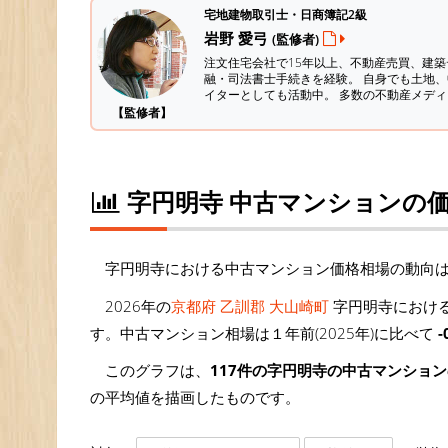
宅地建物取引士・日商簿記2級
岩野 愛弓
(監修者)
注文住宅会社で15年以上、不動産売買、建
融・司法書士手続きを経験。
自身でも土地、
イターとしても活動中。 多数の不動産メデ
【監修者】
字円明寺 中古マンションの
字円明寺における中古マンション価格相場の動向
2026年の
京都府 乙訓郡 大山崎町
字円明寺における
す。中古マンション相場は１年前(2025年)に比べて
-
このグラフは、
117件の字円明寺の中古マンショ
の平均値を描画したものです。