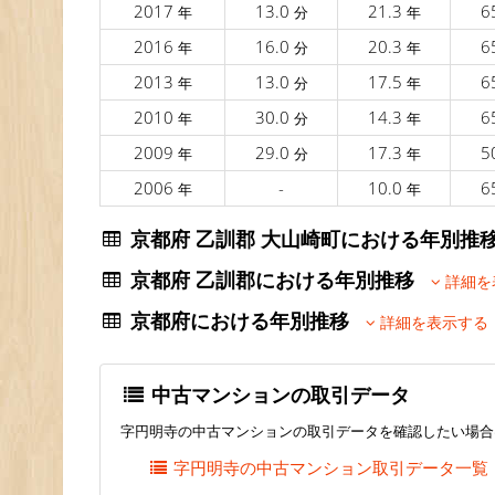
2017
13.0
21.3
6
年
分
年
2016
16.0
20.3
6
年
分
年
2013
13.0
17.5
6
年
分
年
2010
30.0
14.3
6
年
分
年
2009
29.0
17.3
5
年
分
年
2006
-
10.0
6
年
年
京都府 乙訓郡 大山崎町における年別
京都府 乙訓郡における年別推移
詳細を
京都府における年別推移
詳細を表示する
中古マンションの取引データ
字円明寺の中古マンションの取引データを確認したい場合
字円明寺の中古マンション取引データ一覧