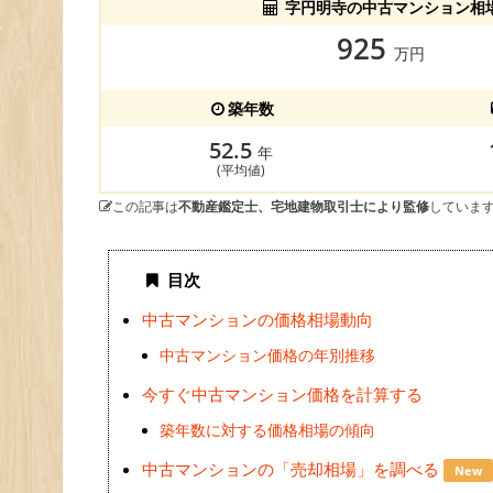
字円明寺の中古マンション相
925
万円
築年数
52.5
年
(平均値)
この記事は
不動産鑑定士、宅地建物取引士により監修
していま
目次
中古マンションの価格相場動向
中古マンション価格の年別推移
今すぐ中古マンション価格を計算する
築年数に対する価格相場の傾向
中古マンションの「売却相場」を調べる
New