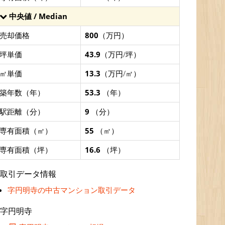
中央値 / Median
売却価格
800
（万円）
坪単価
43.9
（万円/坪）
㎡単価
13.3
（万円/㎡）
築年数（年）
53.3
（年）
駅距離（分）
9
（分）
専有面積（㎡）
55
（㎡）
専有面積（坪）
16.6
（坪）
取引データ情報
字円明寺の中古マンション取引データ
字円明寺