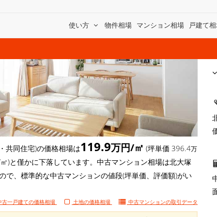
使い方
物件相場
マンション相場
戸建て相
119.9
万円/㎡
・共同住宅)の価格相場は
(坪単価 396.4
万
3万円/㎡)と僅かに下落しています。中古マンション相場は北大塚
もので、標準的な中古マンションの値段(坪単価、評価額)がい
中古一戸建ての価格相場
土地の価格相場
中古マンションの
取引データ