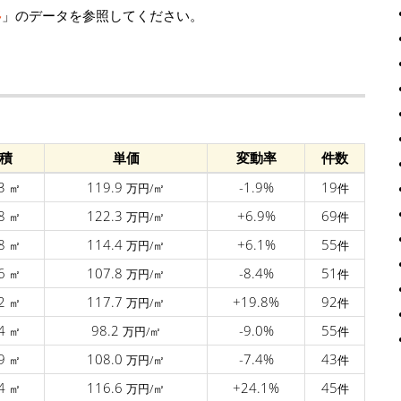
移
」のデータを参照してください。
積
単価
変動率
件数
.3
119.9
-1.9%
19
㎡
万円/㎡
件
.8
122.3
+6.9%
69
㎡
万円/㎡
件
.8
114.4
+6.1%
55
㎡
万円/㎡
件
.6
107.8
-8.4%
51
㎡
万円/㎡
件
.2
117.7
+19.8%
92
㎡
万円/㎡
件
.4
98.2
-9.0%
55
㎡
万円/㎡
件
.9
108.0
-7.4%
43
㎡
万円/㎡
件
.4
116.6
+24.1%
45
㎡
万円/㎡
件