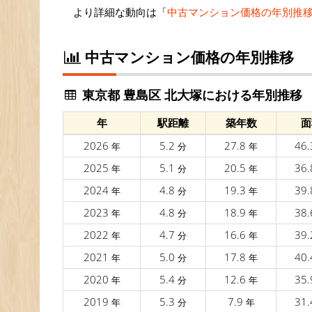
より詳細な動向は「
中古マンション価格の年別推
中古マンション価格の年別推移
東京都 豊島区 北大塚における年別推移
年
駅距離
築年数
面
2026
5.2
27.8
46
年
分
年
2025
5.1
20.5
36
年
分
年
2024
4.8
19.3
39
年
分
年
2023
4.8
18.9
38
年
分
年
2022
4.7
16.6
39
年
分
年
2021
5.0
17.8
40
年
分
年
2020
5.4
12.6
35
年
分
年
2019
5.3
7.9
31
年
分
年