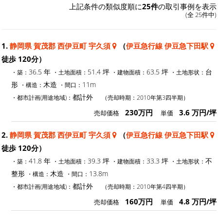
上記条件の類似度順に
25件
の取引事例を表示
(全 25件中)
1.
静岡県 賀茂郡 西伊豆町 宇久須
（
伊豆急行線 伊豆急下田駅
徒歩 120分）
36.5 年
51.4 坪
63.5 坪
台
・築：
・土地面積：
・建物面積：
・土地形状：
形
木造
11m
・構造：
・間口：
都計外
・都市計画(用途地域)：
（売却時期：2010年第3四半期）
230万円
3.6 万円/坪
売却価格
単価
2.
静岡県 賀茂郡 西伊豆町 宇久須
（
伊豆急行線 伊豆急下田駅
徒歩 120分）
41.8 年
39.3 坪
33.3 坪
不
・築：
・土地面積：
・建物面積：
・土地形状：
整形
木造
13.8m
・構造：
・間口：
都計外
・都市計画(用途地域)：
（売却時期：2010年第4四半期）
160万円
4.8 万円/坪
売却価格
単価