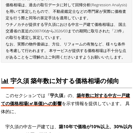
価格相場は、過去の取引データに対して回帰分析(Regression Analysis)
を用いて算定したもので、 不動産鑑定士などの専門家が実際に価格査
定を行う際と同等の算定手法を適用しています。
ウチノカチが提供する宇久須における中古一戸建て価格相場は、 国土
交通省の直近の2007/06から2026/03までの期間に取引された「23件」
の取引を選定し算定しています。
なお、実際の物件価値は、方位、リフォームの有無など、様々な条件
を考慮して行われます。 本サービスが提供する価格相場は不十分な点
があることをご理解の上ご利用くださいますようお願いいたします。
宇久須 築年数に対する価格相場の傾向
このセクションでは『
宇久須
』の、
築年数に対する中古一戸建
ての価格相場(㎡単価)への影響
を示す情報を提供しています。 具
体的に、
宇久須の中古一戸建ては、
築10年で価格が10%以上、30%以内