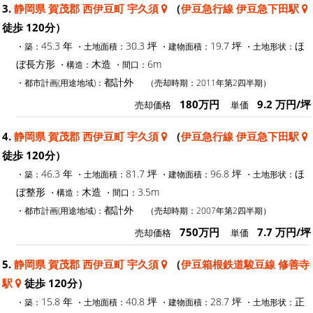
3.
静岡県 賀茂郡 西伊豆町 宇久須
（
伊豆急行線 伊豆急下田駅
徒歩 120分）
45.3 年
30.3 坪
19.7 坪
ほ
・築：
・土地面積：
・建物面積：
・土地形状：
ぼ長方形
木造
6m
・構造：
・間口：
都計外
・都市計画(用途地域)：
（売却時期：2011年第2四半期）
180万円
9.2 万円/坪
売却価格
単価
4.
静岡県 賀茂郡 西伊豆町 宇久須
（
伊豆急行線 伊豆急下田駅
徒歩 120分）
46.3 年
81.7 坪
96.8 坪
ほ
・築：
・土地面積：
・建物面積：
・土地形状：
ぼ整形
木造
3.5m
・構造：
・間口：
都計外
・都市計画(用途地域)：
（売却時期：2007年第2四半期）
750万円
7.7 万円/坪
売却価格
単価
5.
静岡県 賀茂郡 西伊豆町 宇久須
（
伊豆箱根鉄道駿豆線 修善寺
駅
徒歩 120分）
15.8 年
40.8 坪
28.7 坪
正
・築：
・土地面積：
・建物面積：
・土地形状：