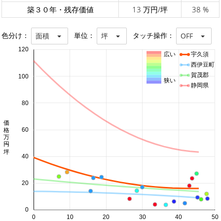
築３０年・残存価値
13 万円/坪
38 %
色分け：
単位：
タッチ操作：
面積
坪
OFF
120
広い
宇久須
西伊豆町
賀茂郡
100
狭い
静岡県
80
価格 万円/坪
60
40
20
0
0
10
20
30
40
50