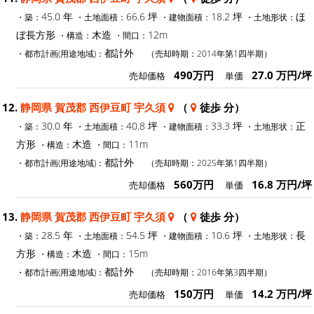
45.0 年
66.6 坪
18.2 坪
ほ
・築：
・土地面積：
・建物面積：
・土地形状：
ぼ長方形
木造
12m
・構造：
・間口：
都計外
・都市計画(用途地域)：
（売却時期：2014年第1四半期）
490万円
27.0 万円/坪
売却価格
単価
12.
静岡県 賀茂郡 西伊豆町 宇久須
（
徒歩 分）
30.0 年
40.8 坪
33.3 坪
正
・築：
・土地面積：
・建物面積：
・土地形状：
方形
木造
11m
・構造：
・間口：
都計外
・都市計画(用途地域)：
（売却時期：2025年第1四半期）
560万円
16.8 万円/坪
売却価格
単価
13.
静岡県 賀茂郡 西伊豆町 宇久須
（
徒歩 分）
28.5 年
54.5 坪
10.6 坪
長
・築：
・土地面積：
・建物面積：
・土地形状：
方形
木造
15m
・構造：
・間口：
都計外
・都市計画(用途地域)：
（売却時期：2016年第3四半期）
150万円
14.2 万円/坪
売却価格
単価