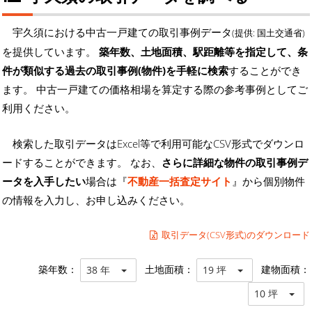
宇久須における中古一戸建ての取引事例データ
(提供: 国土交通省)
を提供しています。
築年数、土地面積、駅距離等を指定して、条
件が類似する過去の取引事例(物件)を手軽に検索
することができ
ます。 中古一戸建ての価格相場を算定する際の参考事例としてご
利用ください。
検索した取引データはExcel等で利用可能なCSV形式でダウンロ
ードすることができます。 なお、
さらに詳細な物件の取引事例デ
ータを入手したい
場合は『
不動産一括査定サイト
』から個別物件
の情報を入力し、お申し込みください。
取引データ(CSV形式)のダウンロード
築年数：
土地面積：
建物面積：
38 年
19 坪
10 坪