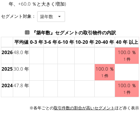
年、+60.0 ％と大きく増加)
セグメント対象：
築年数
『築年数』セグメントの取引物件の内訳
平均値
0-3 年
3-6 年
6-10 年
10-20 年
20-40 年
40 年 以上
2026
48.0 年
100.0 ％
1 件
2025
30.0 年
100.0 ％
1 件
2024
47.8 年
100.0 ％
1 件
※各年ごとの
取引件数の割合が高いセグメント
ほど赤く表示