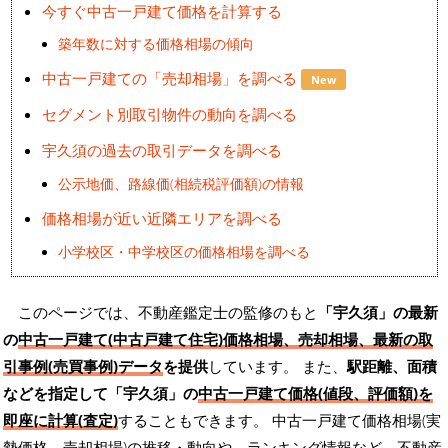
今すぐ中古一戸建て価格を計算する
築年数に対する価格相場の傾向
中古一戸建ての「売却相場」を調べる
New
セグメント別取引物件の動向を調べる
宇久須の過去の取引データを調べる
公示地価、路線価(相続税評価額)の情報
価格相場が近い近隣エリアを調べる
小学校区・中学校区の価格相場を調べる
このページでは、不動産鑑定士の監修のもと
「宇久須」の最新
の
中古一戸建て(中古戸建て住宅)価格相場、売却相場、最新の取
引事例(売買事例)データ
を提供
しています。 また、
駅距離、面積
などを指定して「宇久須」の
中古一戸建て価格(値段、評価額)を
即座に計算(査定)
することもできます。 中古一戸建て価格相場(実
勢価格、売却相場)の推移・動向や、ランキング情報など、不動産