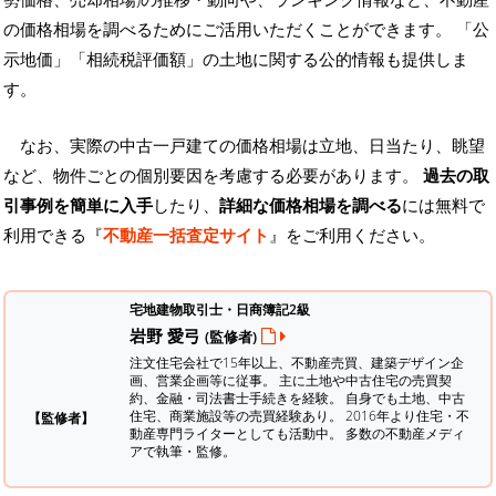
の価格相場を調べるためにご活用いただくことができます。
「公
示地価」「相続税評価額」の土地に関する公的情報も提供しま
す。
なお、実際の中古一戸建ての価格相場は立地、日当たり、眺望
など、物件ごとの個別要因を考慮する必要があります。
過去の取
引事例を簡単に入手
したり、
詳細な価格相場を調べる
には無料で
利用できる『
不動産一括査定サイト
』をご利用ください。
宅地建物取引士・日商簿記2級
岩野 愛弓
(監修者)
注文住宅会社で15年以上、不動産売買、建築デザイン企
画、営業企画等に従事。 主に土地や中古住宅の売買契
約、金融・司法書士手続きを経験。
自身でも土地、中古
住宅、商業施設等の売買経験あり。 2016年より住宅・不
【監修者】
動産専門ライターとしても活動中。 多数の不動産メディ
アで執筆・監修。