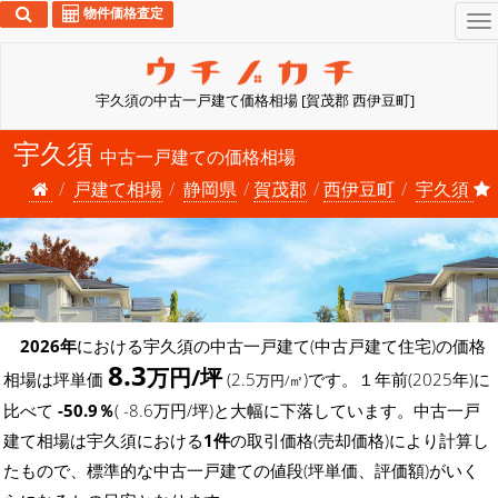
物件価格査定
To
na
宇久須の中古一戸建て価格相場 [賀茂郡 西伊豆町]
宇久須
中古一戸建ての価格相場
戸建て相場
静岡県
賀茂郡
西伊豆町
宇久須
2026年
における宇久須の中古一戸建て(中古戸建て住宅)の価格
8.3
万円/坪
相場は坪単価
(2.5
)です。１年前(2025年)に
万円/㎡
比べて
-50.9％
( -8.6万円/坪)と大幅に下落しています。中古一戸
建て相場は宇久須における
1件
の取引価格(売却価格)により計算し
たもので、標準的な中古一戸建ての値段(坪単価、評価額)がいく