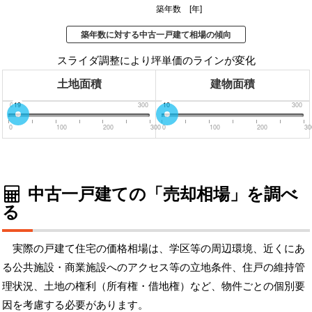
築年数 [年]
築年数に対する中古一戸建て相場の傾向
スライダ調整により坪単価のラインが変化
土地面積
建物面積
0
19
300
0
10
300
0
100
200
300
0
100
200
30
中古一戸建ての「売却相場」を調べ
る
実際の戸建て住宅の価格相場は、学区等の周辺環境、近くにあ
る公共施設・商業施設へのアクセス等の立地条件、住戸の維持管
理状況、土地の権利（所有権・借地権）など、物件ごとの個別要
因を考慮する必要があります。