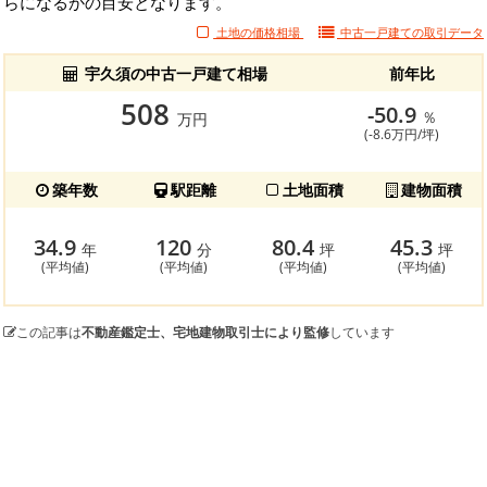
らになるかの目安となります。
土地の価格相場
中古一戸建ての
取引データ
宇久須の中古一戸建て相場
前年比
508
-50.9
％
万円
(-8.6万円/坪)
築年数
駅距離
土地面積
建物面積
34.9
120
80.4
45.3
年
分
坪
坪
(平均値)
(平均値)
(平均値)
(平均値)
この記事は
不動産鑑定士、宅地建物取引士により監修
しています