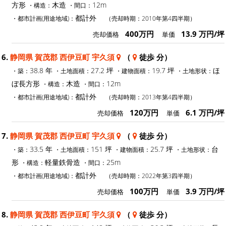
方形
木造
12m
・構造：
・間口：
都計外
・都市計画(用途地域)：
（売却時期：2010年第4四半期）
400万円
13.9 万円/坪
売却価格
単価
6.
静岡県 賀茂郡 西伊豆町 宇久須
（
徒歩 分）
38.8 年
27.2 坪
19.7 坪
ほ
・築：
・土地面積：
・建物面積：
・土地形状：
ぼ長方形
木造
12m
・構造：
・間口：
都計外
・都市計画(用途地域)：
（売却時期：2013年第4四半期）
120万円
6.1 万円/坪
売却価格
単価
7.
静岡県 賀茂郡 西伊豆町 宇久須
（
徒歩 分）
33.5 年
151 坪
25.7 坪
台
・築：
・土地面積：
・建物面積：
・土地形状：
形
軽量鉄骨造
25m
・構造：
・間口：
都計外
・都市計画(用途地域)：
（売却時期：2022年第3四半期）
100万円
3.9 万円/坪
売却価格
単価
8.
静岡県 賀茂郡 西伊豆町 宇久須
（
徒歩 分）