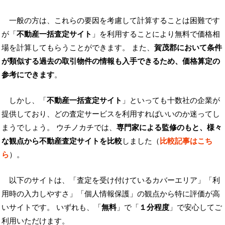
一般の方は、これらの要因を考慮して計算することは困難です
が「
不動産一括査定サイト
」を利用することにより無料で価格相
場を計算してもらうことができます。 また、
賀茂郡において条件
が類似する過去の取引物件の情報も入手できるため、価格算定の
参考にできます
。
しかし、「
不動産一括査定サイト
」といっても十数社の企業が
提供しており、どの査定サービスを利用すればいいのか迷ってし
まうでしょう。 ウチノカチでは、
専門家による監修のもと、様々
な観点から不動産査定サイトを比較
しました（
比較記事はこち
ら
）。
以下のサイトは、「査定を受け付けているカバーエリア」「利
用時の入力しやすさ」「個人情報保護」の観点から特に評価が高
いサイトです。 いずれも、「
無料
」で「
１分程度
」で安心してご
利用いただけます。