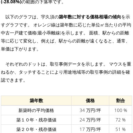
(-28.08%)
の範囲の下落率です。
以下のグラフは、宇久須の
築年数に対する価格相場の傾向
を示
すグラフです。 オレンジ線は築年数に応じた単位㎡当たりの平均
中古一戸建て価格(最小乖離線)を示します。 面積、駅からの距離
等に応じて変化し、例えば、駅からの距離が遠くなると、通常、
単価は下がります。
それぞれのドットは、取引事例データを示します。 マウスを重
ねるか、タッチすることにより用途地域等の取引事例の詳細を確
認できます。
築年数
価格
割合
新築時の平均価格
34 万円/坪
100 %
築１０年・残存価値
24 万円/坪
72 %
築２０年・残存価値
17 万円/坪
51 %